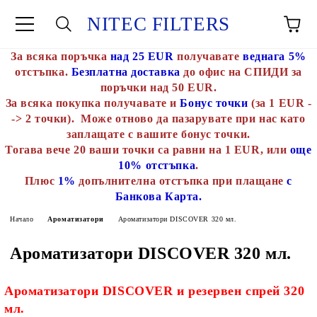
NITEC FILTERS
За всяка поръчка
над 25 EUR
получавате
веднага 5%
отстъпка.
Безплатна доставка
до офис на СПИДИ за
поръчки над 50 EUR.
За всяка покупка получавате и
Бонус точки
(за 1 EUR -
-> 2 точки). Може отново да пазарувате при нас като
заплащате с вашите бонус точки.
Тогава вече 20 ваши точки са равни на 1 EUR, или
още
10% отстъпка
.
Плюс
1%
допълнителна отстъпка при плащане
с
Банкова Карта.
Начало
Ароматизатори
Ароматизатори DISCOVER 320 мл.
Ароматизатори DISCOVER 320 мл.
Ароматизатори DISCOVER и резервен спрей 320
мл.