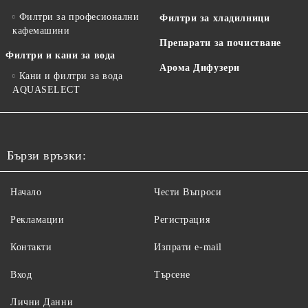
Филтри за професионални
Филтри за хладилници
кафемашини
Препарати за почистване
Филтри и кани за вода
Арома Дифузери
Кани и филтри за вода
AQUASELECT
Бързи връзки:
Начало
Чести Въпроси
Рекламации
Регистрация
Контакти
Изпрати e-mail
Вход
Търсене
Лични Данни