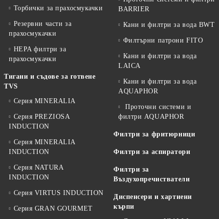
Торбички за прахосмукачки
BARRIER
Резервни части за
Кани и филтри за вода BWT
прахосмукачки
Филтърни патрони FITO
HEPA филтри за
Кани и филтри за вода
прахосмукачки
LAICA
Тигани и съдове за готвене
Кани и филтри за вода
TVS
AQUAPHOR
Серия MINERALIA
Проточни системи и
Серия PREZIOSA
филтри AQUAPHOR
INDUCTION
Филтри за фритюрници
Серия MINERALIA
INDUCTION
Филтри за аспиратори
Серия NATURA
Филтри за
INDUCTION
Въздухопречистватели
Серия VIRTUS INDUCTION
Диспенсери и хартиени
кърпи
Серия GRAN GOURMET