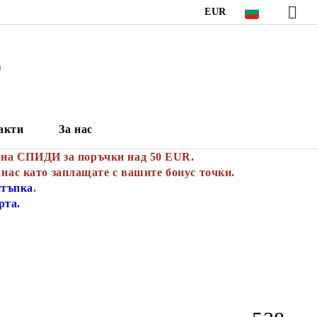
EUR
S
акти
За нас
 на СПИДИ за поръчки над 50 EUR.
 нас като заплащате с вашите бонус точки.
стъпка
.
рта.