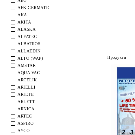
AEG
AFK GERMATIC
AKA
AKITA
ALASKA
ALFATEC
ALBATROS
ALLAEDIN
Продукти
ALTO (WAP)
AMSTAR
AQUA VAC
ARCELIK
ARIELLI
ARIETE
ARLETT
ARNICA
ARTEC
ASPIRO
AYCO