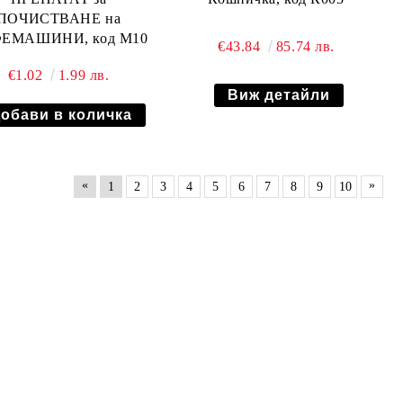
ПОЧИСТВАНЕ на
КАФЕМАШИНИ, код М10
€43.84
85.74 лв.
€1.02
1.99 лв.
Виж детайли
«
»
1
2
3
4
5
6
7
8
9
10