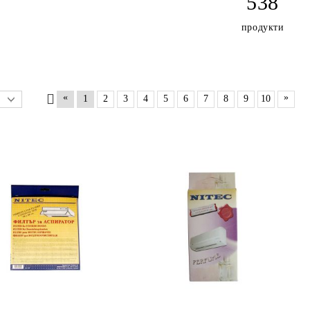
538
продукти
«
»
1
2
3
4
5
6
7
8
9
10