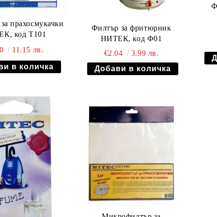
Ф
 за прахосмукачки
Филтър за фритюрник
К, код Т101
НИТЕК, код Ф01
70
11.15 лв.
€2.04
3.99 лв.
Микрофилтър за