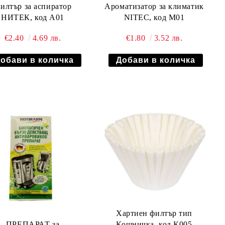
илтър за аспиратор
Ароматизатор за климатик
НИТЕК, код А01
NITEC, код М01
€2.40
4.69 лв.
€1.80
3.52 лв.
Хартиен филтър тип
ПРЕПАРАТ за
Кошничка, код К005