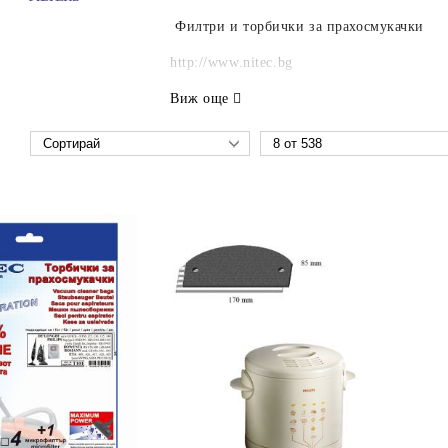
Филтри и торбички за прахосмукачки
http://www.nitec.bg
Виж още