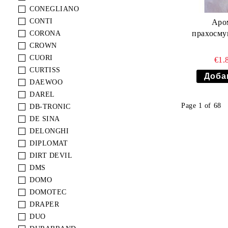
CONEGLIANO
CONTI
Аро
прахосму
CORONA
CROWN
CUORI
€1.
CURTISS
DAEWOO
DAREL
Page 1 of 68
DB-TRONIC
DE SINA
DELONGHI
DIPLOMAT
DIRT DEVIL
DMS
DOMO
DOMOTEC
DRAPER
DUO