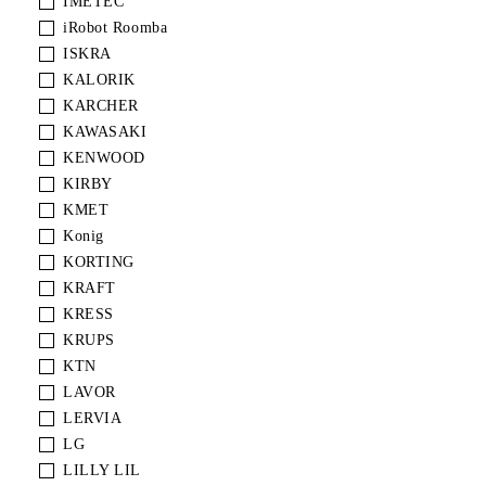
IMETEC
iRobot Roomba
ISKRA
KALORIK
KARCHER
KAWASAKI
KENWOOD
KIRBY
KMET
Konig
KORTING
KRAFT
KRESS
KRUPS
KTN
LAVOR
LERVIA
LG
LILLY LIL