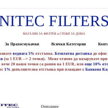
NITEC FILTER
МАГАЗИН ЗА ФИЛТРИ и СТОКИ ЗА ДОМА
За Прахосмукачки
Всички Категории
Конт
чавате
веднага 5%
отстъпка.
Безплатна доставка
до офис
ки
(за 1 EUR --> 2 точки). Може отново да пазарувате при
 вече 20 ваши точки са равни на 1 EUR, или
още 10% от
юс
1%
допълнителна отстъпка при плащане
с Банкова Ка
Описание