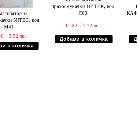
прахосмукачки НИТЕК, код
Л03
матизатор за
качки NITEC, код
€2.82
5.52 лв.
М41
80
3.52 лв.