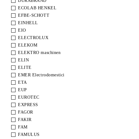
DURABRAND
ECOLAB HENKEL
EFBE-SCHOTT
EINHELL
EIO
ELECTROLUX
ELEKOM
ELEKTRO maschinen
ELIN
ELITE
EMER Electrodomestici
ETA
EUP
EUROTEC
EXPRESS
FAGOR
FAKIR
FAM
FAMULUS