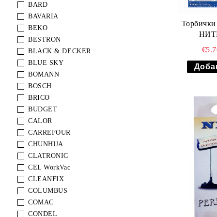
BARD
BAVARIA
Торбички
BEKO
НИТЕ
BESTRON
€5.
BLACK & DECKER
BLUE SKY
BOMANN
BOSCH
BRICO
BUDGET
CALOR
CARREFOUR
CHUNHUA
CLATRONIC
CEL WorkVac
CLEANFIX
COLUMBUS
COMAC
CONDEL