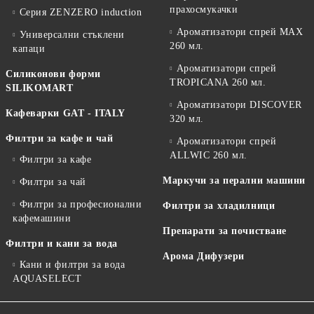
прахосмукачки
Серия ZENZERO induction
Ароматизатори спрей MAX
Универсални стъклени
260 мл.
капаци
Ароматизатори спрей
Силиконови форми
TROPICANA 260 мл.
SILIKOMART
Ароматизатори DISCOVER
Кафеварки GAT - ITALY
320 мл.
Филтри за кафе и чай
Ароматизатори спрей
ALLWIC 260 мл.
Филтри за кафе
Маркучи за перални машини
Филтри за чай
Филтри за професионални
Филтри за хладилници
кафемашини
Препарати за почистване
Филтри и кани за вода
Арома Дифузери
Кани и филтри за вода
AQUASELECT