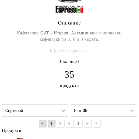
Описание
Кафеварки GAT - Италия. Алуминиеви и иноксови
кафеварки за 3, 6 и 9 кафета.
http://www.gatspa.it
Виж още
35
продукти
«
»
1
2
3
4
5
Продукти