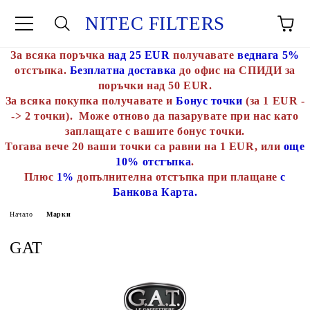
NITEC FILTERS
За всяка поръчка
над 25 EUR
получавате
веднага 5%
отстъпка.
Безплатна доставка
до офис на СПИДИ за
поръчки над 50 EUR.
За всяка покупка получавате и
Бонус точки
(за 1 EUR -
-> 2 точки). Може отново да пазарувате при нас като
заплащате с вашите бонус точки.
Тогава вече 20 ваши точки са равни на 1 EUR, или
още
10% отстъпка
.
Плюс
1%
допълнителна отстъпка при плащане
с
Банкова Карта.
Начало
Марки
GAT