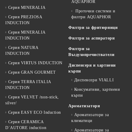
AQUAPHOR
Серия MINERALIA
Проточни системи и
Серия PREZIOSA
филтри AQUAPHOR
INDUCTION
Филтри за фритюрници
Серия MINERALIA
INDUCTION
Филтри за аспиратори
Серия NATURA
Филтри за
INDUCTION
Въздухопречистватели
Серия VIRTUS INDUCTION
Диспенсери и хартиени
кърпи
Серия GRAN GOURMET
Диспенсери VIALLI
Серия TERRA ITALIA
INDUCTION
Консумативи, хартиени
кърпи
Серия VELVET /non-stick,
silver/
Ароматизатори
Серия EASY ECO Induction
Ароматизатори за
климатици
Серия CERAMICA
D`AUTORE induction
Ароматизатори за