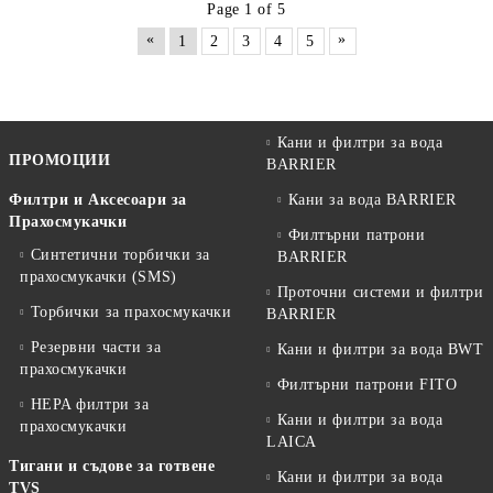
Page 1 of 5
«
»
1
2
3
4
5
Кани и филтри за вода
ПРОМОЦИИ
BARRIER
Филтри и Аксесоари за
Кани за вода BARRIER
Прахосмукачки
Филтърни патрони
Синтетични торбички за
BARRIER
прахосмукачки (SMS)
Проточни системи и филтри
Торбички за прахосмукачки
BARRIER
Резервни части за
Кани и филтри за вода BWT
прахосмукачки
Филтърни патрони FITO
HEPA филтри за
Кани и филтри за вода
прахосмукачки
LAICA
Тигани и съдове за готвене
Кани и филтри за вода
TVS