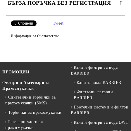
БЪРЗА ПОРЪЧКА БЕЗ РЕГИСТРАЦИЯ
САМО ПОПЪЛНЕТЕ 2 ПОЛЕТА
Tweet
Сподели
Информация за Съответствие
Ние ще се свържем с вас в рамките на работния ден.
Кани и филтри за вода
ПРОМОЦИИ
BARRIER
Филтри и Аксесоари за
Кани за вода BARRIER
Прахосмукачки
Филтърни патрони
Синтетични торбички за
BARRIER
прахосмукачки (SMS)
Проточни системи и филтри
Торбички за прахосмукачки
BARRIER
Резервни части за
Кани и филтри за вода BWT
прахосмукачки