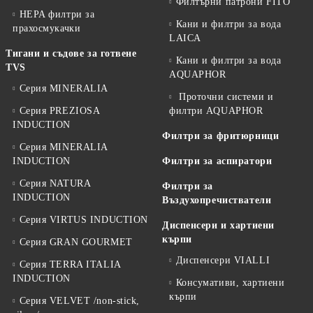
Филтърни патрони FITO
HEPA филтри за
Кани и филтри за вода
прахосмукачки
LAICA
Тигани и съдове за готвене
Кани и филтри за вода
TVS
AQUAPHOR
Серия MINERALIA
Проточни системи и
Серия PREZIOSA
филтри AQUAPHOR
INDUCTION
Филтри за фритюрници
Серия MINERALIA
INDUCTION
Филтри за аспиратори
Серия NATURA
Филтри за
INDUCTION
Въздухопречистватели
Серия VIRTUS INDUCTION
Диспенсери и хартиени
кърпи
Серия GRAN GOURMET
Диспенсери VIALLI
Серия TERRA ITALIA
INDUCTION
Консумативи, хартиени
кърпи
Серия VELVET /non-stick,