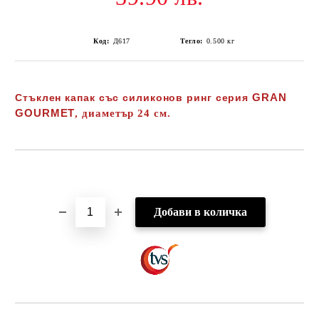
Код:
Д617
Тегло:
0.500
кг
GRAN
Стъклен капак със силиконов ринг серия
GOURMET
, диаметър 24 см.
Добави в желани