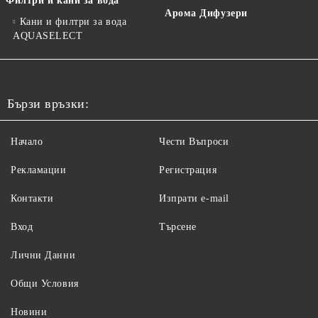
Филтри и кани за вода
Арома Дифузери
Кани и филтри за вода
AQUASELECT
Бързи връзки:
Начало
Чести Въпроси
Рекламации
Регистрация
Контакти
Изпрати e-mail
Вход
Търсене
Лични Данни
Общи Условия
Новини