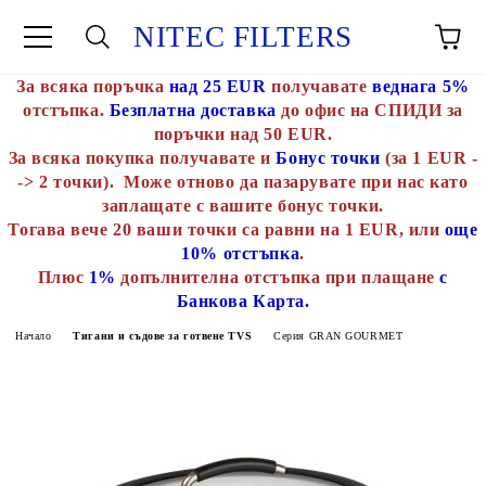
NITEC FILTERS
За всяка поръчка
над 25 EUR
получавате
веднага 5%
отстъпка.
Безплатна доставка
до офис на СПИДИ за
поръчки над 50 EUR.
За всяка покупка получавате и
Бонус точки
(за 1 EUR -
-> 2 точки). Може отново да пазарувате при нас като
заплащате с вашите бонус точки.
Тогава вече 20 ваши точки са равни на 1 EUR, или
още
10% отстъпка
.
Плюс
1%
допълнителна отстъпка при плащане
с
Банкова Карта.
Начало
Тигани и съдове за готвене TVS
Серия GRAN GOURMET