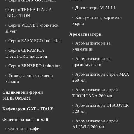
Серия GRAN GOURMET
Диспенсери VIALLI
Серия TERRA ITALIA
INDUCTION
Консумативи, хартиени
кърпи
Серия VELVET /non-stick,
silver/
Ароматизатори
Серия EASY ECO Induction
Ароматизатори за
климатици
Серия CERAMICA
D`AUTORE induction
Ароматизатори за
прахосмукачки
Серия ZENZERO induction
Ароматизатори спрей MAX
Универсални стъклени
260 мл.
капаци
Ароматизатори спрей
Силиконови форми
TROPICANA 260 мл.
SILIKOMART
Ароматизатори DISCOVER
Кафеварки GAT - ITALY
320 мл.
Филтри за кафе и чай
Ароматизатори спрей
ALLWIC 260 мл.
Филтри за кафе