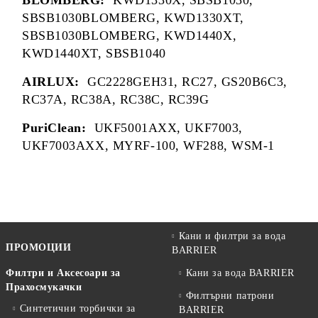
BLOMBERG:
KWD1330X, SBSB1030,
SBSB1030BLOMBERG, KWD1330XT,
SBSB1030BLOMBERG, KWD1440X,
KWD1440XT, SBSB1040
AIRLUX:
GC2228GEH31, RC27, GS20B6C3,
RC37A, RC38A, RC38C, RC39G
PuriClean:
UKF5001AXX, UKF7003,
UKF7003AXX, MYRF-100, WF288, WSM-1
Кани и филтри за вода
ПРОМОЦИИ
BARRIER
Филтри и Аксесоари за
Кани за вода BARRIER
Прахосмукачки
Филтърни патрони
Синтетични торбички за
BARRIER