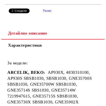
САМО ПОПЪЛНЕТЕ 2 ПОЛЕТА
Tweet
Сподели
Детайлно описание
Ние ще се свържем с вас в рамките на работния ден.
Характеристики
За модели:
ARCELIK, BEKO:
AP930X, 4830310100,
AP930S SBSB1030, SBSB1030, GNE35700S
SBSB1030, GNE35700W SBSB1030,
GNE35714S SBS1030, GNE35714W
7219947615, GNE35715S SBSB1030,
GNE35730X SBSB1030, GNE35902X