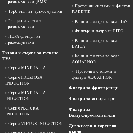
прахосмукачки (SMS)
Проточни системи и филтри
Торбички за прахосмукачки
BARRIER
Резервни части за
Кани и филтри за вода BWT
прахосмукачки
Филтърни патрони FITO
HEPA филтри за
Кани и филтри за вода
прахосмукачки
LAICA
Тигани и съдове за готвене
Кани и филтри за вода
TVS
AQUAPHOR
Серия MINERALIA
Проточни системи и
Серия PREZIOSA
филтри AQUAPHOR
INDUCTION
Филтри за фритюрници
Серия MINERALIA
INDUCTION
Филтри за аспиратори
Серия NATURA
Филтри за
INDUCTION
Въздухопречистватели
Серия VIRTUS INDUCTION
Диспенсери и хартиени
кърпи