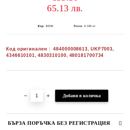
65.13 лв.
Код:
ВХ06
Тегло:
0.500
кг
Код оригинален :
484000008613, UKF7003,
4346610101, 4830310100, 480181700734
Добави в желани
БЪРЗА ПОРЪЧКА БЕЗ РЕГИСТРАЦИЯ