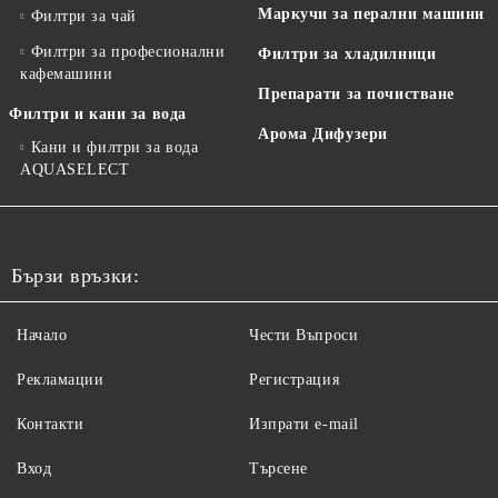
Маркучи за перални машини
Филтри за чай
Филтри за професионални
Филтри за хладилници
кафемашини
Препарати за почистване
Филтри и кани за вода
Арома Дифузери
Кани и филтри за вода
AQUASELECT
Бързи връзки:
Начало
Чести Въпроси
Рекламации
Регистрация
Контакти
Изпрати e-mail
Вход
Търсене