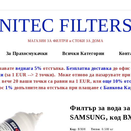
NITEC FILTER
МАГАЗИН ЗА ФИЛТРИ и СТОКИ ЗА ДОМА
За Прахосмукачки
Всички Категории
Конт
чавате
веднага 5%
отстъпка.
Безплатна доставка
до офис
ки
(за 1 EUR --> 2 точки). Може отново да пазарувате при
 вече 20 ваши точки са равни на 1 EUR, или
още 10% от
юс
1%
допълнителна отстъпка при плащане
с Банкова Ка
Филтър за вода з
SAMSUNG, код В
Код:
ВХ08
Тегло:
0.500
кг