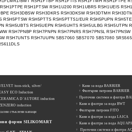
H1FLMR1/BWT RSH1FTBP RSH1FTIS RSH1FTMH RSH1FTPE R
 RSH1PTPE RSH1PTSW RSH1U200 RSH1UBRS RSH1UEIS RSH
DBPE RSH3DBSW RSH3DKRS RSH3DKSW RSH3DTMH RSH3DT
S RSH5PTSW RSH5PTTS RSH5PTTS1/EUR RSH5PUPN RSH5TE
N RSH5UBTS RSH5UEPN RSH5UHTS RSH5ULBG RSH5UTPN R
WW RSH7PNBP RSH7PNPN RSH7PNRS RSH7PNSL RSH7PNSW
W RSH7UNTS RSH7UUPN SBS7060 SBS7070 SBS7080 SRS56
RS611DLS
ELVET /non-stick, silver/
Кани за вода BARRIER
Филтърни патрони BARRIER
EASY ECO Induction
Проточни системи и филтри B
CERAMICA D`AUTORE induction
Кани и филтри за вода BWT
ZENZERO induction
Филтърни патрони FITO
сални стъклени капаци
Кани и филтри за вода LAICA
нови форми SILIKOMART
Кани и филтри за вода AQUA
Проточни системи и филтри