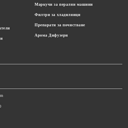
Маркучи за перални машини
Филтри за хладилници
Препарати за почистване
атели
Арома Дифузери
пи
om
0