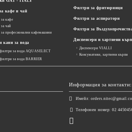
ки GAT - ITALY
Филтри за фритюрници
за кафе и чай
Филтри за аспиратори
 за кафе
 за чай
Филтри за Въздухопречиств
 за професионални кафемашини
Диспенсери и хартиени кър
 кани за вода
Диспенсери VIALLI
 филтри за вода AQUASELECT
Консумативи, хартиени кърпи
 филтри за вода BARRIER
Информация за контакти:
Имейл:
orders.nitec@gmail.c
Телефонен номер:
02 445045