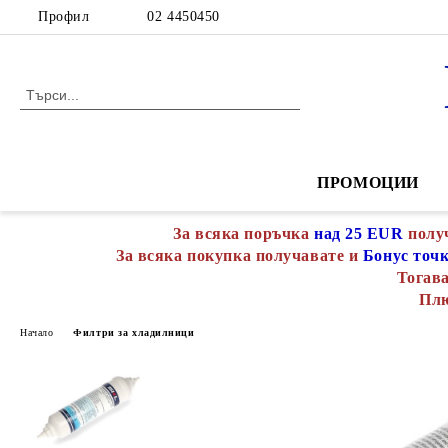
Профил
02 4450450
ПРОМОЦИИ
За всяка поръчка
над 25 EUR
полу
За всяка покупка получавате и
Бонус точ
Тогава
Пл
Начало
Филтри за хладилници