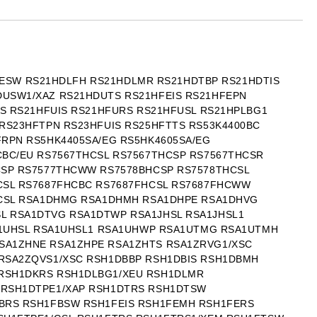
HDESW RS21HDLFH RS21HDLMR RS21HDTBP RS21HDTIS
USW1/XAZ RS21HDUTS RS21HFEIS RS21HFEPN
S RS21HFUIS RS21HFURS RS21HFUSL RS21HPLBG1
RS23HFTPN RS23HFUIS RS25HFTTS RS53K4400BC
RPN RS5HK4405SA/EG RS5HK4605SA/EG
BC/EU RS7567THCSL RS7567THCSP RS7567THCSR
CSP RS7577THCWW RS7578BHCSP RS7578THCSL
CSL RS7687FHCBC RS7687FHCSL RS7687FHCWW
HCSL RSA1DHMG RSA1DHMH RSA1DHPE RSA1DHVG
L RSA1DTVG RSA1DTWP RSA1JHSL RSA1JHSL1
A1UHSL RSA1UHSL1 RSA1UHWP RSA1UTMG RSA1UTMH
SA1ZHNE RSA1ZHPE RSA1ZHTS RSA1ZRVG1/XSC
RSA2ZQVS1/XSC RSH1DBBP RSH1DBIS RSH1DBMH
RSH1DKRS RSH1DLBG1/XEU RSH1DLMR
 RSH1DTPE1/XAP RSH1DTRS RSH1DTSW
BRS RSH1FBSW RSH1FEIS RSH1FEMH RSH1FERS