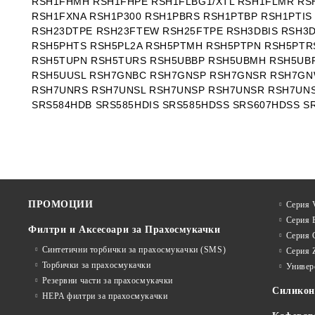
RSH1FHMH RSH1FHPE RSH1FLBG1/XTL RSH1FLMR RS
RSH1FXNA RSH1P300 RSH1PBRS RSH1PTBP RSH1PTIS
RSH23DTPE RSH23FTEW RSH25FTPE RSH3DBIS RSH3
RSH5PHTS RSH5PL2A RSH5PTMH RSH5PTPN RSH5PTR
RSH5TUPN RSH5TURS RSH5UBBP RSH5UBMH RSH5UBP
RSH5UUSL RSH7GNBC RSH7GNSP RSH7GNSR RSH7GN
RSH7UNRS RSH7UNSL RSH7UNSP RSH7UNSR RSH7UNS
SRS584HDB SRS585HDIS SRS585HDSS SRS607HDSS S
ПРОМОЦИИ
Серия V
Серия 
Филтри и Аксесоари за Прахосмукачки
Серия 
Синтетични торбички за прахосмукачки (SMS)
Серия 
Торбички за прахосмукачки
Универ
Резервни части за прахосмукачки
Силико
HEPA филтри за прахосмукачки