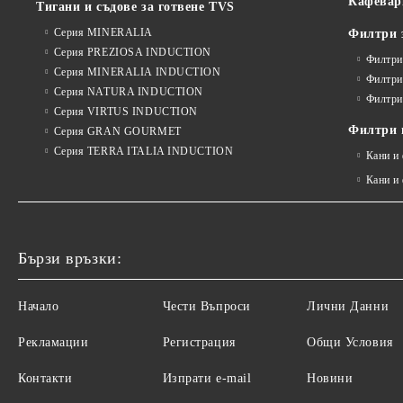
Кафевар
Тигани и съдове за готвене TVS
Серия MINERALIA
Филтри 
Серия PREZIOSA INDUCTION
Филтри
Серия MINERALIA INDUCTION
Филтри
Серия NATURA INDUCTION
Филтри
Серия VIRTUS INDUCTION
Филтри и
Серия GRAN GOURMET
Серия TERRA ITALIA INDUCTION
Кани и
Кани и
Бързи връзки:
Начало
Чести Въпроси
Лични Данни
Рекламации
Регистрация
Общи Условия
Контакти
Изпрати e-mail
Новини