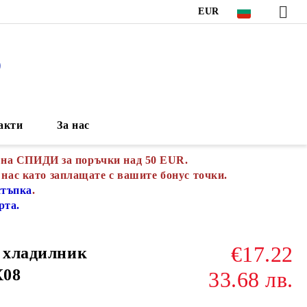
EUR
S
акти
За нас
 на СПИДИ за поръчки над 50 EUR.
 нас като заплащате с вашите бонус точки.
стъпка
.
рта.
€17.22
а хладилник
Х08
33.68 лв.