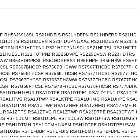
87F RH56J6918SL RS21HDEIS RS21HDEPN RS21HDERS RS21
21HDTTS RS21HDUPN RS21HDUPN1/XAZ RS21HDUSW RS21HD
HFTPN RS21HFTPN1 RS21HFTPN1/SCL RS21HFTSL RS21HFTT
21HUESL RS21HUTPN1 RS225DVPE RS225DVSW RS23HDTRS 
0WW RS54HDRPBSL RS54HDRPBSR RS5FHPE RS5FHSW RS5HF
CSL RS7567BHCSP RS7567BHCWW RS7567THCBC RS7567THC
HCSL RS7568THCSP RS7568THCSR RS7577THCSL RS7577TH
HCSL RS7667FHCSP RS7667FHCWW RS7677FHCBC RS7677FH
HCSR RS7G68FHCSL RS7G78FHCSL RS7G78FHCSR RS7J78B
A1DTMH1/EUR RSA1DTPE RSA1DTPE1 RSA1DTPN1 RSA1DTS
E RSA1JTVG RSA1JTWP RSA1KTPE RSA1UHMG RSA1UHPE RS
S RSA1UTVG RSA1UTWP RSA1ZHME RSA1ZHMG RSA1ZHMH R
L RSA1ZTTS RSA1ZTVG RSA1ZTWP RSA23DTPE RSA23DTWP 
IS RSH1DEMH RSH1DEPE RSH1DESW RSH1DHSW RSH1DKIS 
IS RSH1DTMH RSH1DTMH1/XEM RSH1DTPE RSH1DTPE1/SAM
SH1DXNA RSH1FBBP RSH1FBIS RSH1FBMH RSH1FBPE RSH1F