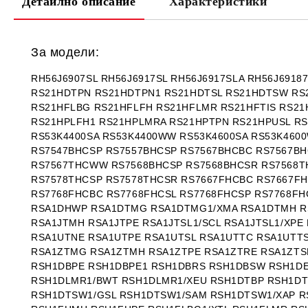
Детайлно описание
Характеристики
За модели:
RH56J6907SL RH56J6917SL RH56J6917SLA RH56J691
RS21HDTPN RS21HDTPN1 RS21HDTSL RS21HDTSW RS
RS21HFLBG RS21HFLFH RS21HFLMR RS21HFTIS RS21
RS21HPLFH1 RS21HPLMRA RS21HPTPN RS21HPUSL RS
RS53K4400SA RS53K4400WW RS53K4600SA RS53K460
RS7547BHCSP RS7557BHCSP RS7567BHCBC RS7567BH
RS7567THCWW RS7568BHCSP RS7568BHCSR RS7568T
RS7578THCSP RS7578THCSR RS7667FHCBC RS7667F
RS7768FHCBC RS7768FHCSL RS7768FHCSP RS7768F
RSA1DHWP RSA1DTMG RSA1DTMG1/XMA RSA1DTMH RS
RSA1JTMH RSA1JTPE RSA1JTSL1/SCL RSA1JTSL1/XP
RSA1UTNE RSA1UTPE RSA1UTSL RSA1UTTC RSA1UTT
RSA1ZTMG RSA1ZTMH RSA1ZTPE RSA1ZTRE RSA1ZTS
RSH1DBPE RSH1DBPE1 RSH1DBRS RSH1DBSW RSH1DE
RSH1DLMR1/BWT RSH1DLMR1/XEU RSH1DTBP RSH1DT
RSH1DTSW1/GSL RSH1DTSW1/SAM RSH1DTSW1/XAP R