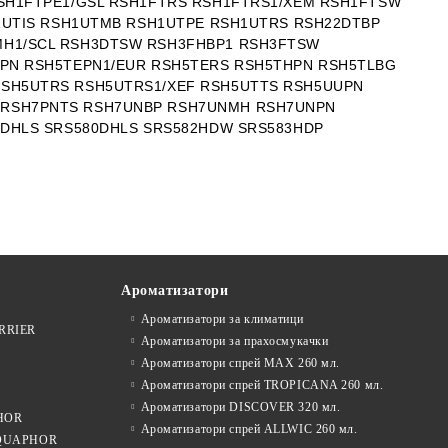
SH1FTPE1/GSL RSH1FTRS RSH1FTRS1/XEM RSH1FTSW
1UTIS RSH1UTMB RSH1UTPE RSH1UTRS RSH22DTBP
MH1/SCL RSH3DTSW RSH3FHBP1 RSH3FTSW
PN RSH5TEPN1/EUR RSH5TERS RSH5THPN RSH5TLBG
SH5UTRS RSH5UTRS1/XEF RSH5UTTS RSH5UUPN
 RSH7PNTS RSH7UNBP RSH7UNMH RSH7UNPN
5DHLS SRS580DHLS SRS582HDW SRS583HDP
Ароматизатори
Ароматизатори за климатици
ARRIER
Ароматизатори за прахосмукачки
Ароматизатори спрей MAX 260 мл.
Ароматизатори спрей TROPICANA 260 мл.
Ароматизатори DISCOVER 320 мл.
PHOR
Ароматизатори спрей ALLWIC 260 мл.
 AQUAPHOR