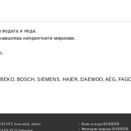
Ние ще се свържем с вас в рамки
а водата и леда.
 намалява неприятните миризми.
o.
G, BEKO, BOSCH, SIEMENS, HAIER, DAEWOO, AEG, FAG
ELVET /non-stick, silver/
Кани за вода BARRIER
Филтърни патрони BARRIER
EASY ECO Induction