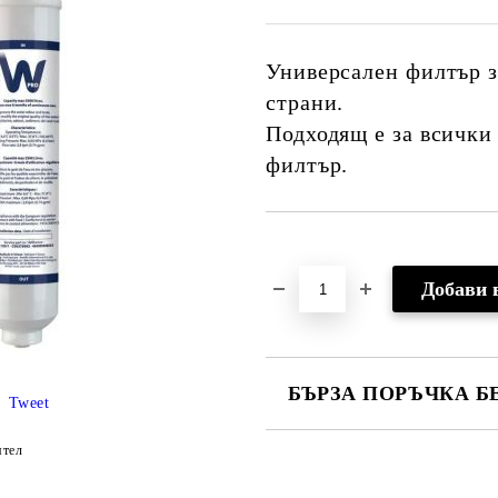
Универсален филтър з
страни.
Подходящ е за всички
филтър.
Добави в желани
БЪРЗА ПОРЪЧКА Б
Tweet
САМО ПОПЪЛНЕТЕ 2 ПОЛЕТА
ятел