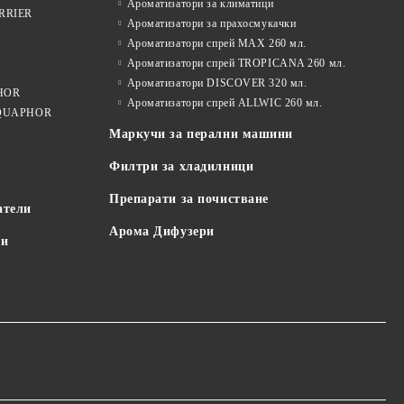
Ароматизатори за климатици
ARRIER
Ароматизатори за прахосмукачки
Ароматизатори спрей MAX 260 мл.
Ароматизатори спрей TROPICANA 260 мл.
Ароматизатори DISCOVER 320 мл.
PHOR
Ароматизатори спрей ALLWIC 260 мл.
 AQUAPHOR
Маркучи за перални машини
Филтри за хладилници
Препарати за почистване
атели
Арома Дифузери
пи