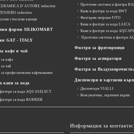
Проточни системи и филтри B
CERAMICA D`AUTORE induction
Кани и филтри за вода BWT
ZENZERO induction
Филтърни патрони FITO
сални стъклени капаци
Кани и филтри за вода LAICA
нови форми SILIKOMART
Кани и филтри за вода AQUA
Проточни системи и филтри
ки GAT - ITALY
Филтри за фритюрници
за кафе и чай
Филтри за аспиратори
 за кафе
 за чай
Филтри за Въздухопречиств
 за професионални кафемашини
Диспенсери и хартиени кър
 кани за вода
Диспенсери VIALLI
 филтри за вода AQUASELECT
Консумативи, хартиени кърпи
 филтри за вода BARRIER
Информация за контакти: