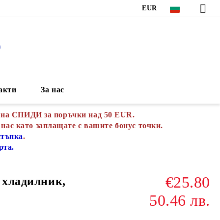
EUR
S
акти
За нас
 на СПИДИ за поръчки над 50 EUR.
 нас като заплащате с вашите бонус точки.
стъпка
.
рта.
€25.80
 хладилник,
50.46 лв.