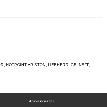
те на работния ден.
OR, HOTPOINT ARISTON, LIEBHERR, GE, NEFF,
Ароматизатори