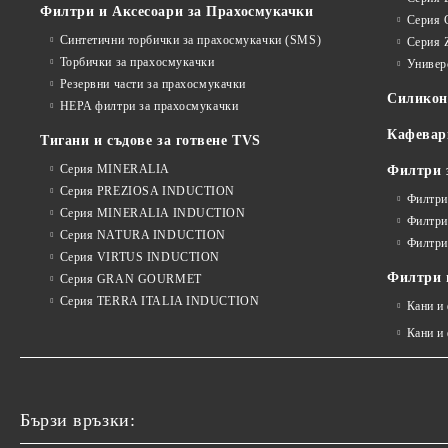
Филтри и Аксесоари за Прахосмукачки
Серия 
Синтетични торбички за прахосмукачки (SMS)
Серия 
Торбички за прахосмукачки
Универ
Резервни части за прахосмукачки
Силико
HEPA филтри за прахосмукачки
Кафевар
Тигани и съдове за готвене TVS
Серия MINERALIA
Филтри 
Серия PREZIOSA INDUCTION
Филтри
Серия MINERALIA INDUCTION
Филтри
Серия NATURA INDUCTION
Филтри
Серия VIRTUS INDUCTION
Филтри и
Серия GRAN GOURMET
Серия TERRA ITALIA INDUCTION
Кани и
Кани и
Бързи връзки: