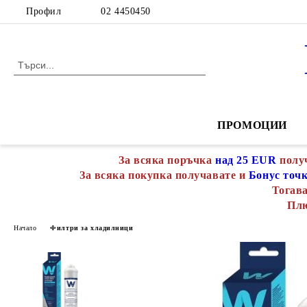
Профил
02 4450450
ПРОМОЦИИ
За всяка поръчка
над 25 EUR
полу
За всяка покупка получавате и
Бонус точ
Тогава
Пл
Начало
Филтри за хладилници