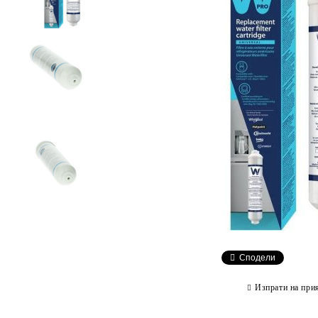
Сподели
Изпрати на при