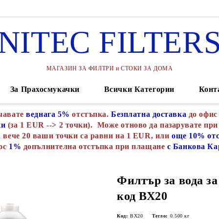
NITEC FILTER
МАГАЗИН ЗА ФИЛТРИ и СТОКИ ЗА ДОМА
За Прахосмукачки
Всички Категории
Конт
чавате
веднага 5%
отстъпка.
Безплатна доставка
до офис
ки
(за 1 EUR --> 2 точки). Може отново да пазарувате при
 вече 20 ваши точки са равни на 1 EUR, или
още 10% от
юс
1%
допълнителна отстъпка при плащане
с Банкова Ка
Филтър за вода за
код ВХ20
Код:
ВХ20
Тегло:
0.500
кг