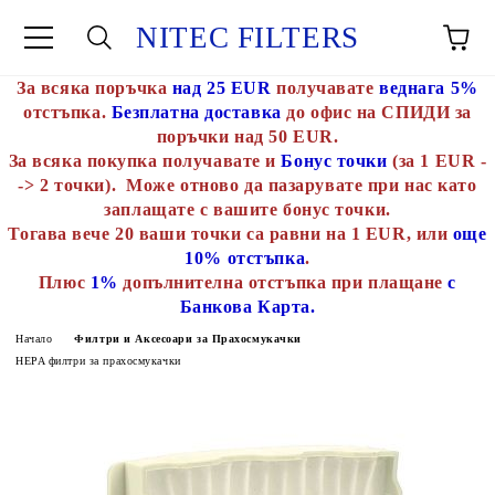
NITEC FILTERS
За всяка поръчка
над 25 EUR
получавате
веднага 5%
отстъпка.
Безплатна доставка
до офис на СПИДИ за
поръчки над 50 EUR.
За всяка покупка получавате и
Бонус точки
(за 1 EUR -
-> 2 точки). Може отново да пазарувате при нас като
заплащате с вашите бонус точки.
Тогава вече 20 ваши точки са равни на 1 EUR, или
още
10% отстъпка
.
Плюс
1%
допълнителна отстъпка при плащане
с
Банкова Карта.
Начало
Филтри и Аксесоари за Прахосмукачки
HEPA филтри за прахосмукачки