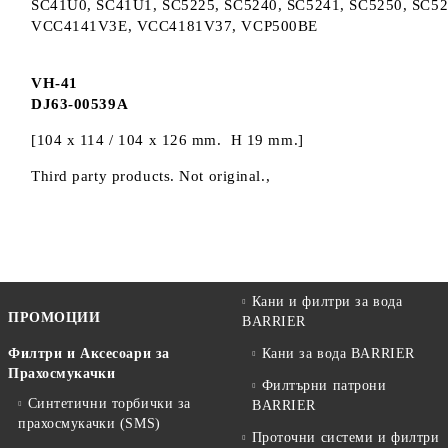
SC41U0, SC41U1, SC5225, SC5240, SC5241, SC5250, SC52
VCC4141V3E, VCC4181V37, VCP500BE
VH-41
DJ63-00539A
[104 x 114 / 104 x 126 mm. H 19 mm.]
Third party products. Not original.,
Кани и филтри за вода
ПРОМОЦИИ
BARRIER
Филтри и Аксесоари за
Кани за вода BARRIER
Прахосмукачки
Филтърни патрони
Синтетични торбички за
BARRIER
прахосмукачки (SMS)
Проточни системи и филтри