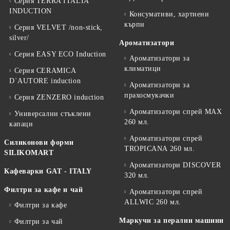
Серия TERRA ITALIA
INDUCTION
Консумативи, хартиени
кърпи
Серия VELVET /non-stick,
silver/
Ароматизатори
Серия EASY ECO Induction
Ароматизатори за
климатици
Серия CERAMICA
D`AUTORE induction
Ароматизатори за
прахосмукачки
Серия ZENZERO induction
Ароматизатори спрей MAX
Универсални стъклени
260 мл.
капаци
Ароматизатори спрей
Силиконови форми
TROPICANA 260 мл.
SILIKOMART
Ароматизатори DISCOVER
Кафеварки GAT - ITALY
320 мл.
Филтри за кафе и чай
Ароматизатори спрей
ALLWIC 260 мл.
Филтри за кафе
Маркучи за перални машини
Филтри за чай