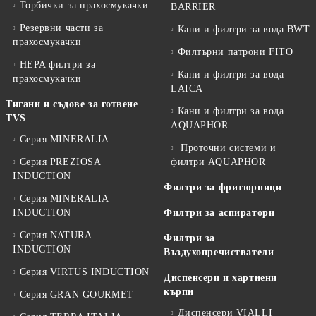
Торбички за прахосмукачки
BARRIER
Резервни части за
Кани и филтри за вода BWT
прахосмукачки
Филтърни патрони FITO
HEPA филтри за
Кани и филтри за вода
прахосмукачки
LAICA
Тигани и съдове за готвене
Кани и филтри за вода
TVS
AQUAPHOR
Серия MINERALIA
Проточни системи и
Серия PREZIOSA
филтри AQUAPHOR
INDUCTION
Филтри за фритюрници
Серия MINERALIA
INDUCTION
Филтри за аспиратори
Серия NATURA
Филтри за
INDUCTION
Въздухопречистватели
Серия VIRTUS INDUCTION
Диспенсери и хартиени
кърпи
Серия GRAN GOURMET
Диспенсери VIALLI