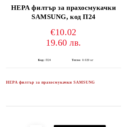
HEPA филтър за прахосмукачки
SAMSUNG, код П24
€10.02
19.60 лв.
Код:
П24
Тегло:
0.020
кг
HEPA филтър за прахосмукачки SAMSUNG
Добави в желани