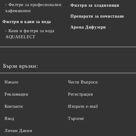
Филтри за професионални
Филтри за хладилници
кафемашини
Препарати за почистване
Филтри и кани за вода
Арома Дифузери
Кани и филтри за вода
AQUASELECT
Бързи връзки:
Начало
Чести Въпроси
Рекламации
Регистрация
Контакти
Изпрати e-mail
Вход
Търсене
Лични Данни