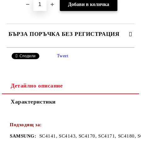
БЪРЗА ПОРЪЧКА БЕЗ РЕГИСТРАЦИЯ
САМО ПОПЪЛНЕТЕ 2 ПОЛЕТА
Tweet
Сподели
Детайлно описание
Ние ще се свържем с вас в рамките на работния ден.
Характеристики
Подходящ за:
SAMSUNG:
SC4141, SC4143, SC4170, SC4171, SC4180, S