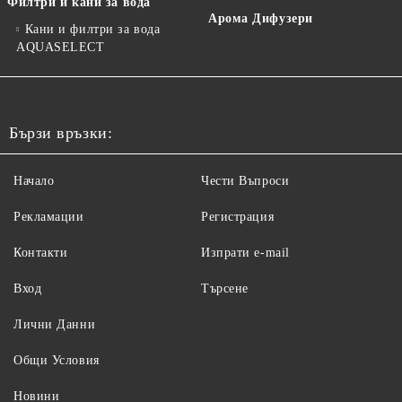
Филтри и кани за вода
Арома Дифузери
Кани и филтри за вода
AQUASELECT
Бързи връзки:
Начало
Чести Въпроси
Рекламации
Регистрация
Контакти
Изпрати e-mail
Вход
Търсене
Лични Данни
Общи Условия
Новини