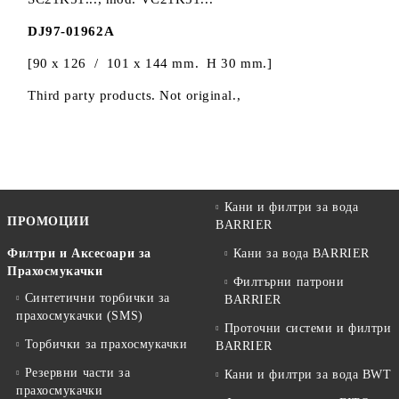
DJ97-01962A
[90 x 126 / 101 x 144 mm. H 30 mm.]
Third party products. Not original.,
Кани и филтри за вода
ПРОМОЦИИ
BARRIER
Филтри и Аксесоари за
Кани за вода BARRIER
Прахосмукачки
Филтърни патрони
Синтетични торбички за
BARRIER
прахосмукачки (SMS)
Проточни системи и филтри
Торбички за прахосмукачки
BARRIER
Резервни части за
Кани и филтри за вода BWT
прахосмукачки