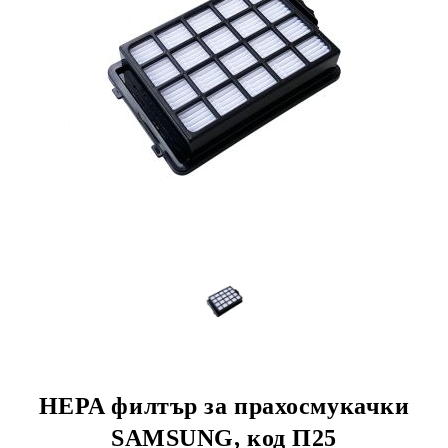
HEPA филтър за прахосмукачки
SAMSUNG, код П25