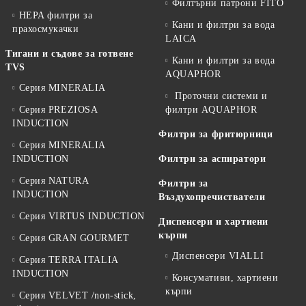
Филтърни патрони FITO
HEPA филтри за
Кани и филтри за вода
прахосмукачки
LAICA
Тигани и съдове за готвене
Кани и филтри за вода
TVS
AQUAPHOR
Серия MINERALIA
Проточни системи и
Серия PREZIOSA
филтри AQUAPHOR
INDUCTION
Филтри за фритюрници
Серия MINERALIA
INDUCTION
Филтри за аспиратори
Серия NATURA
Филтри за
INDUCTION
Въздухопречистватели
Серия VIRTUS INDUCTION
Диспенсери и хартиени
кърпи
Серия GRAN GOURMET
Диспенсери VIALLI
Серия TERRA ITALIA
INDUCTION
Консумативи, хартиени
кърпи
Серия VELVET /non-stick,