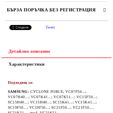
БЪРЗА ПОРЪЧКА БЕЗ РЕГИСТРАЦИЯ
САМО ПОПЪЛНЕТЕ 2 ПОЛЕТА
Tweet
Сподели
Детайлно описание
Ние ще се свържем с вас в рамките на работния ден.
Характеристики
Подходящ за:
SAMSUNG:
CYCLONE FORCE; VC07F50...;
VC07H40...; VC07K41...; VC07K51...; VC15F50...;
SC15H40...; VC15H40...; SC15K41...; VC15K41...;
SC19F50...; VC19F50...; SC21F50...; VC21F50...,
SC21K51..., mod. VC21K51...