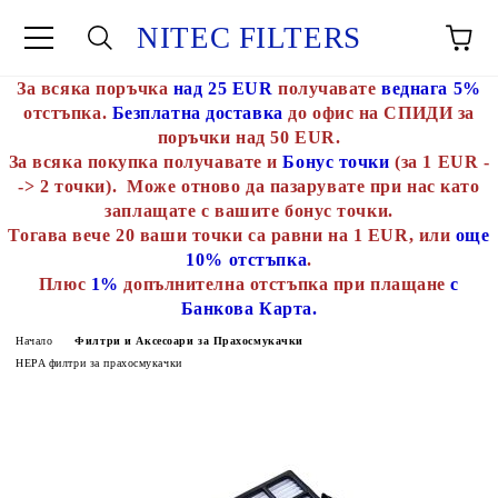
NITEC FILTERS
За всяка поръчка
над 25 EUR
получавате
веднага 5%
отстъпка.
Безплатна доставка
до офис на СПИДИ за
поръчки над 50 EUR.
За всяка покупка получавате и
Бонус точки
(за 1 EUR -
-> 2 точки). Може отново да пазарувате при нас като
заплащате с вашите бонус точки.
Тогава вече 20 ваши точки са равни на 1 EUR, или
още
10% отстъпка
.
Плюс
1%
допълнителна отстъпка при плащане
с
Банкова Карта.
Начало
Филтри и Аксесоари за Прахосмукачки
HEPA филтри за прахосмукачки