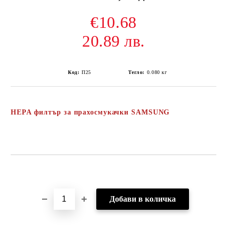
€10.68
20.89 лв.
Код:
П25
Тегло:
0.080
кг
HEPA филтър за прахосмукачки SAMSUNG
Добави в желани