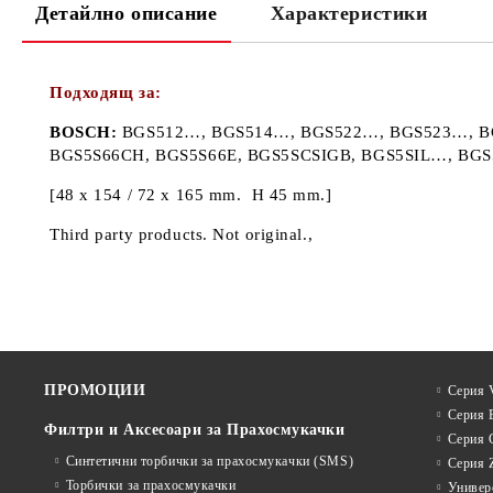
Детайлно описание
Характеристики
Подходящ за:
BOSCH:
BGS512…, BGS514…, BGS522…, BGS523…, BG
BGS5S66CH, BGS5S66E, BGS5SCSIGB, BGS5SIL…, BGS5
[48 x 154 / 72 x 165 mm. H 45 mm.]
Third party products. Not original.,
ПРОМОЦИИ
Серия V
Серия 
Филтри и Аксесоари за Прахосмукачки
Серия 
Синтетични торбички за прахосмукачки (SMS)
Серия 
Торбички за прахосмукачки
Универ