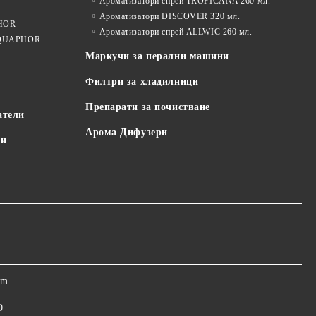
Ароматизатори спрей TROPICANA 260 мл.
Ароматизатори DISCOVER 320 мл.
PHOR
Ароматизатори спрей ALLWIC 260 мл.
 AQUAPHOR
Маркучи за перални машини
Филтри за хладилници
Препарати за почистване
атели
Арома Дифузери
пи
om
0