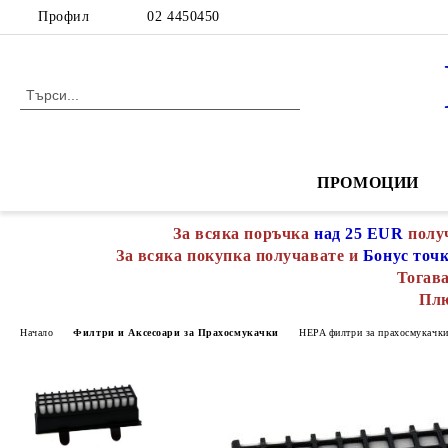
Профил
02 4450450
ПРОМОЦИИ
За всяка поръчка
над 25 EUR
полу
За всяка покупка получавате и
Бонус точ
Тогава
Пл
Начало
Филтри и Аксесоари за Прахосмукачки
HEPA филтри за прахосмукачк