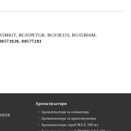
S5MKIT, BGS5PETGB, BGS5R33S, BGS5R66M,
00573928, 00577281
Ароматизатори
Ароматизатори за климатици
ARRIER
Ароматизатори за прахосмукачки
Ароматизатори спрей MAX 260 мл.