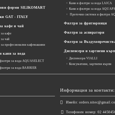
Кани и филтри за вода LAICA
нови форми SILIKOMART
Кани и филтри за вода AQUA
Проточни системи и филтри
ки GAT - ITALY
Филтри за фритюрници
за кафе и чай
Филтри за аспиратори
 за кафе
 за чай
Филтри за Въздухопречиств
 за професионални кафемашини
Диспенсери и хартиени кър
 кани за вода
Диспенсери VIALLI
 филтри за вода AQUASELECT
Консумативи, хартиени кърпи
 филтри за вода BARRIER
Информация за контакти:
Имейл:
orders.nitec@gmail.c
Телефонен номер:
02 445045