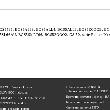
S5435, BGS5A33S, BGS5ALL4, BGS5ALL6, BGS5ECOGB, BG
SL66AU, BGS5SMRT66, BGS5ZOOO2, GS-50, serie Relaxx’X;
ELVET /non-stick, silver/
Кани за вода BARRIER
Филтърни патрони BARRIER
EASY ECO Induction
Проточни системи и филтри B
CERAMICA D`AUTORE induction
Кани и филтри за вода BWT
ZENZERO induction
Филтърни патрони FITO
сални стъклени капаци