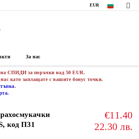
EUR
S
акти
За нас
 на СПИДИ за поръчки над 50 EUR.
 нас като заплащате с вашите бонус точки.
стъпка
.
рта.
€11.40
прахосмукачки
, код П31
22.30 лв.