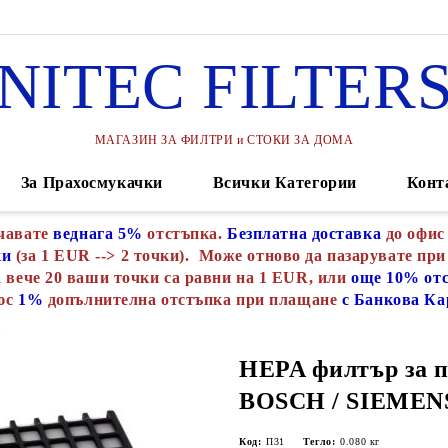
NITEC FILTER
МАГАЗИН ЗА ФИЛТРИ и СТОКИ ЗА ДОМА
За Прахосмукачки
Всички Категории
Конт
чавате
веднага 5%
отстъпка.
Безплатна доставка
до офис
ки
(за 1 EUR --> 2 точки). Може отново да пазарувате при
 вече 20 ваши точки са равни на 1 EUR, или
още 10% от
юс
1%
допълнителна отстъпка при плащане
с Банкова Ка
и
HEPA филтър за 
BOSCH / SIEMENS
Код:
П31
Тегло:
0.080
кг