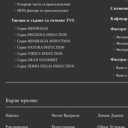
Резервни части за прахосмукачки
Силико
HEPA филтри за прахосмукачки
Кафевар
Тигани и съдове за готвене TVS
Серия MINERALIA
Филтри 
Серия PREZIOSA INDUCTION
Филтри
Серия MINERALIA INDUCTION
Филтри
Серия NATURA INDUCTION
Филтри
Серия VIRTUS INDUCTION
Филтри и
Серия GRAN GOURMET
Серия TERRA ITALIA INDUCTION
Кани и
Кани и
Бързи връзки:
Начало
Чести Въпроси
Лични Данни
Рекламации
Регистрация
Общи Условия