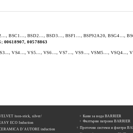
B2…, BSC1…, BSD2…, BSD3…, BSF1…, BSF92A20, BSG4…, 
5;
00618907, 00578863
S3..., VS4…, VS5…, VS6…, VS7…, VS9…, VSM5…, VSQ4...
ELVET /non-stick, silver/
Кани за вода BARRIER
Филтърни патрони BARRIER
EASY ECO Induction
Проточни системи и филтри B
CERAMICA D`AUTORE induction