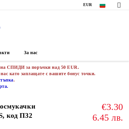
EUR
S
акти
За нас
 на СПИДИ за поръчки над 50 EUR.
 нас като заплащате с вашите бонус точки.
стъпка
.
рта.
€3.30
ахосмукачки
, код П32
6.45 лв.