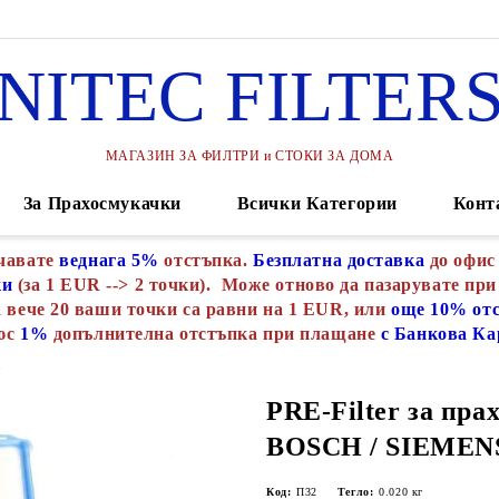
NITEC FILTER
МАГАЗИН ЗА ФИЛТРИ и СТОКИ ЗА ДОМА
За Прахосмукачки
Всички Категории
Конт
чавате
веднага 5%
отстъпка.
Безплатна доставка
до офис
ки
(за 1 EUR --> 2 точки). Може отново да пазарувате при
 вече 20 ваши точки са равни на 1 EUR, или
още 10% от
юс
1%
допълнителна отстъпка при плащане
с Банкова Ка
и
PRE-Filter за пр
BOSCH / SIEMENS
Код:
П32
Тегло:
0.020
кг