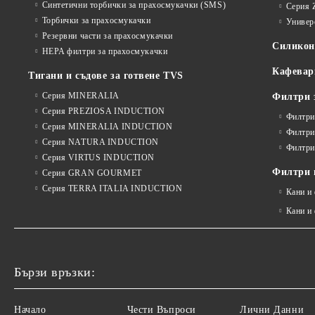
Синтетични торбички за прахосмукачки (SMS)
Серия 
Торбички за прахосмукачки
Универ
Резервни части за прахосмукачки
Силико
HEPA филтри за прахосмукачки
Кафевар
Тигани и съдове за готвене TVS
Серия MINERALIA
Филтри 
Серия PREZIOSA INDUCTION
Филтри
Серия MINERALIA INDUCTION
Филтри
Серия NATURA INDUCTION
Филтри
Серия VIRTUS INDUCTION
Филтри и
Серия GRAN GOURMET
Серия TERRA ITALIA INDUCTION
Кани и
Кани и
Бързи връзки:
Начало
Чести Въпроси
Лични Данни