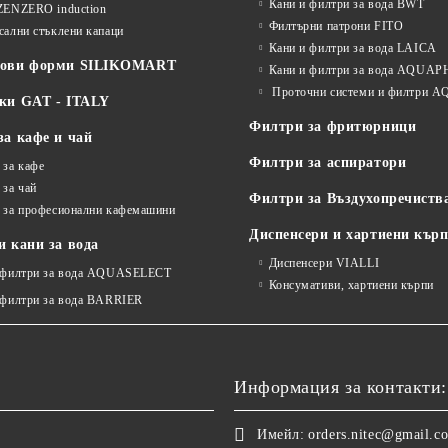
Кани и филтри за вода BWT
ZENZERO induction
Филтърни патрони FITO
сални стъклени капаци
Кани и филтри за вода LAICA
нови форми SILIKOMART
Кани и филтри за вода AQUA
Проточни системи и филтри
ки GAT - ITALY
Филтри за фритюрници
за кафе и чай
Филтри за аспиратори
 за кафе
 за чай
Филтри за Въздухопречиств
 за професионални кафемашини
Диспенсери и хартиени кър
 кани за вода
Диспенсери VIALLI
 филтри за вода AQUASELECT
Консумативи, хартиени кърпи
 филтри за вода BARRIER
Информация за контакти:
Имейл:
orders.nitec@gmail.c