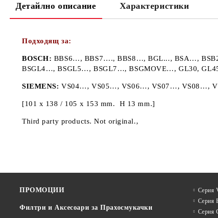
Детайлно описание
Характеристики
Подходящ за:
BOSCH:
BBS6…, BBS7…., BBS8…, BGL..., BSA…, BS
BSGL4…, BSGL5…, BSGL7…, BSGMOVE…, GL30, GL4
SIEMENS:
VS04…, VS05…, VS06…, VS07…, VS08…, V
[101 x 138 / 105 x 153 mm. H 13 mm.]
Third party products. Not original.,
ПРОМОЦИИ
Серия V
Серия 
Филтри и Аксесоари за Прахосмукачки
Серия 