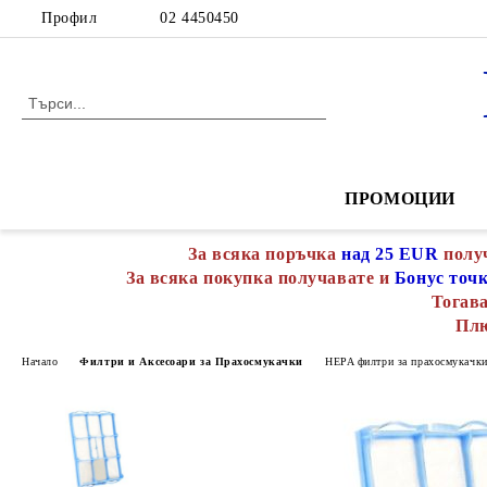
Профил
02 4450450
ПРОМОЦИИ
За всяка поръчка
над 25 EUR
полу
За всяка покупка получавате и
Бонус точ
Тогава
Пл
Начало
Филтри и Аксесоари за Прахосмукачки
HEPA филтри за прахосмукачк