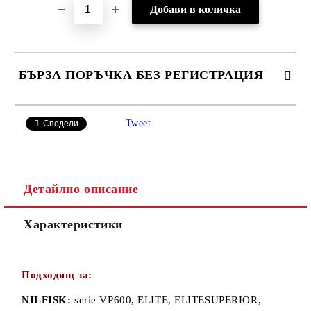
БЪРЗА ПОРЪЧКА БЕЗ РЕГИСТРАЦИЯ
САМО ПОПЪЛНЕТЕ 2 ПОЛЕТА
Tweet
Сподели
Детайлно описание
Ние ще се свържем с вас в рамките на работния ден.
Характеристики
Подходящ за:
NILFISK:
serie VP600, ELITE, ELITESUPERIOR,