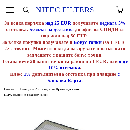
NITEC FILTERS
За всяка поръчка
над 25 EUR
получавате
веднага 5%
отстъпка.
Безплатна доставка
до офис на СПИДИ за
поръчки над 50 EUR.
За всяка покупка получавате и
Бонус точки
(за 1 EUR -
-> 2 точки). Може отново да пазарувате при нас като
заплащате с вашите бонус точки.
Тогава вече 20 ваши точки са равни на 1 EUR, или
още
10% отстъпка
.
Плюс
1%
допълнителна отстъпка при плащане
с
Банкова Карта.
Начало
Филтри и Аксесоари за Прахосмукачки
HEPA филтри за прахосмукачки