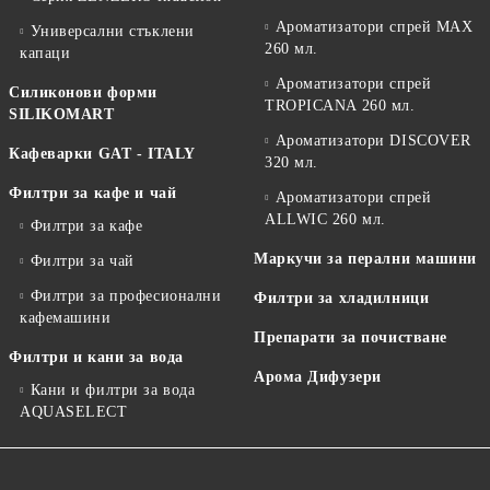
Ароматизатори спрей MAX
Универсални стъклени
260 мл.
капаци
Ароматизатори спрей
Силиконови форми
TROPICANA 260 мл.
SILIKOMART
Ароматизатори DISCOVER
Кафеварки GAT - ITALY
320 мл.
Филтри за кафе и чай
Ароматизатори спрей
ALLWIC 260 мл.
Филтри за кафе
Маркучи за перални машини
Филтри за чай
Филтри за професионални
Филтри за хладилници
кафемашини
Препарати за почистване
Филтри и кани за вода
Арома Дифузери
Кани и филтри за вода
AQUASELECT