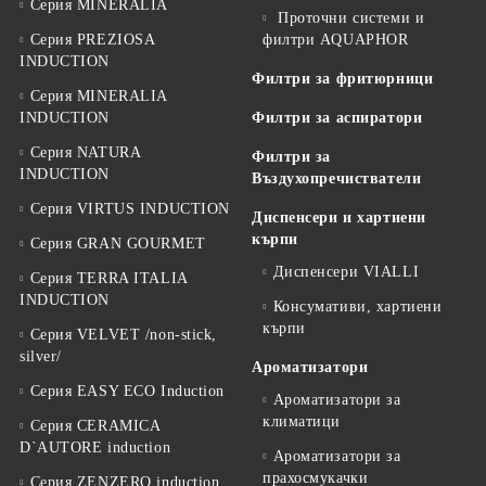
Серия MINERALIA
Проточни системи и
Серия PREZIOSA
филтри AQUAPHOR
INDUCTION
Филтри за фритюрници
Серия MINERALIA
INDUCTION
Филтри за аспиратори
Серия NATURA
Филтри за
INDUCTION
Въздухопречистватели
Серия VIRTUS INDUCTION
Диспенсери и хартиени
кърпи
Серия GRAN GOURMET
Диспенсери VIALLI
Серия TERRA ITALIA
INDUCTION
Консумативи, хартиени
кърпи
Серия VELVET /non-stick,
silver/
Ароматизатори
Серия EASY ECO Induction
Ароматизатори за
климатици
Серия CERAMICA
D`AUTORE induction
Ароматизатори за
прахосмукачки
Серия ZENZERO induction