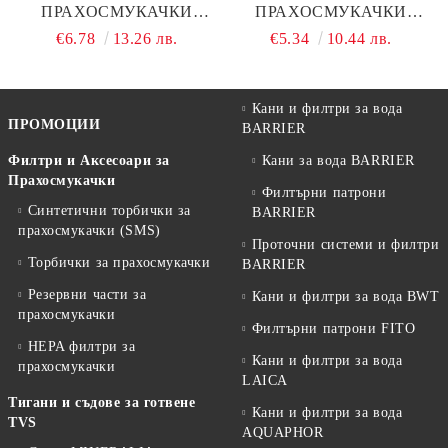
ПРАХОСМУКАЧКИ
ПРАХОСМУКАЧКИ
НИТЕК, КОД Т138
НИТЕК, КОД Т607
€6.78
13.26 лв.
€5.34
10.44 лв.
Кани и филтри за вода
ПРОМОЦИИ
BARRIER
Филтри и Аксесоари за
Кани за вода BARRIER
Прахосмукачки
Филтърни патрони
Синтетични торбички за
BARRIER
прахосмукачки (SMS)
Проточни системи и филтри
Торбички за прахосмукачки
BARRIER
Резервни части за
Кани и филтри за вода BWT
прахосмукачки
Филтърни патрони FITO
HEPA филтри за
Кани и филтри за вода
прахосмукачки
LAICA
Тигани и съдове за готвене
Кани и филтри за вода
TVS
AQUAPHOR