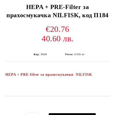
HEPA + PRE-Filter за
прахосмукачка NILFISK, код П184
€20.76
40.60 лв.
Код:
П184
Тегло:
0.055
кг
HEPA + PRE-filter за прахосмукачки NILFISK
Добави в желани