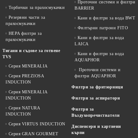
Проточни системи и филтри
Торбички за прахосмукачки
BARRIER
Резервни части за
Кани и филтри за вода BWT
прахосмукачки
Филтърни патрони FITO
HEPA филтри за
Кани и филтри за вода
прахосмукачки
LAICA
Тигани и съдове за готвене
Кани и филтри за вода
TVS
AQUAPHOR
Серия MINERALIA
Проточни системи и
Серия PREZIOSA
филтри AQUAPHOR
INDUCTION
Филтри за фритюрници
Серия MINERALIA
INDUCTION
Филтри за аспиратори
Серия NATURA
Филтри за
INDUCTION
Въздухопречистватели
Серия VIRTUS INDUCTION
Диспенсери и хартиени
кърпи
Серия GRAN GOURMET