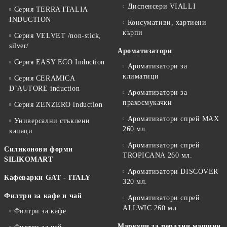
Диспенсери VIALLI
Серия TERRA ITALIA
INDUCTION
Консумативи, хартиени
кърпи
Серия VELVET /non-stick,
silver/
Ароматизатори
Серия EASY ECO Induction
Ароматизатори за
климатици
Серия CERAMICA
D`AUTORE induction
Ароматизатори за
прахосмукачки
Серия ZENZERO induction
Ароматизатори спрей MAX
Универсални стъклени
260 мл.
капаци
Ароматизатори спрей
Силиконови форми
TROPICANA 260 мл.
SILIKOMART
Ароматизатори DISCOVER
Кафеварки GAT - ITALY
320 мл.
Филтри за кафе и чай
Ароматизатори спрей
ALLWIC 260 мл.
Филтри за кафе
Маркучи за перални машини