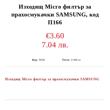
Изходящ Micro филтър за
прахосмукачки SAMSUNG, код
П166
€3.60
7.04 лв.
Код:
П166
Тегло:
0.060
кг
Изходящ Micro филтър за прахосмукачки SAMSUNG
Добави в желани