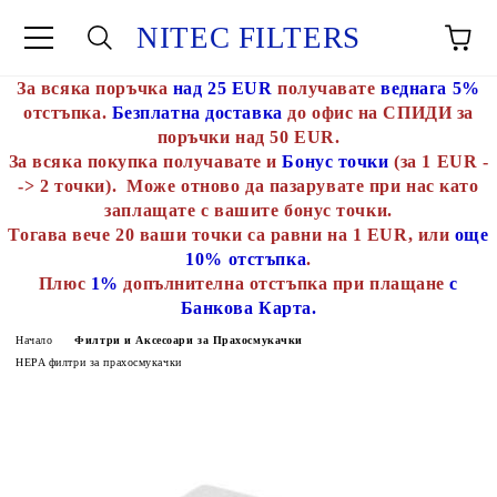
NITEC FILTERS
За всяка поръчка
над 25 EUR
получавате
веднага 5%
отстъпка.
Безплатна доставка
до офис на СПИДИ за
поръчки над 50 EUR.
За всяка покупка получавате и
Бонус точки
(за 1 EUR -
-> 2 точки). Може отново да пазарувате при нас като
заплащате с вашите бонус точки.
Тогава вече 20 ваши точки са равни на 1 EUR, или
още
10% отстъпка
.
Плюс
1%
допълнителна отстъпка при плащане
с
Банкова Карта.
Начало
Филтри и Аксесоари за Прахосмукачки
HEPA филтри за прахосмукачки