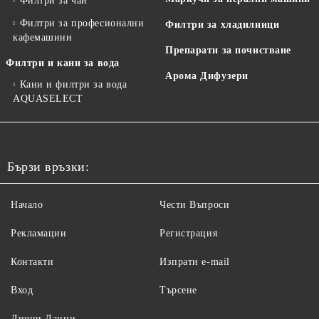
Филтри за чай
Филтри за професионални
Филтри за хладилници
кафемашини
Препарати за почистване
Филтри и кани за вода
Арома Дифузери
Кани и филтри за вода
AQUASELECT
Бързи връзки:
Начало
Чести Въпроси
Рекламации
Регистрация
Контакти
Изпрати e-mail
Вход
Търсене
Лични Данни