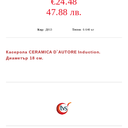
€24.48
47.88 лв.
Код:
Д813
Тегло:
0.640
кг
Касерола
CERAMICA D`AUTORE
Induction
.
Диаметър 18 см.
Добави в желани