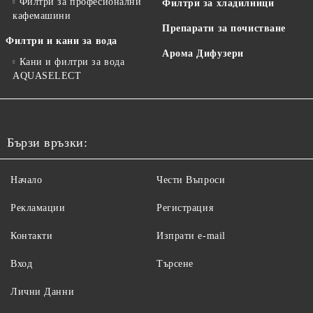
Филтри за професионални
Филтри за хладилници
кафемашини
Препарати за почистване
Филтри и кани за вода
Арома Дифузери
Кани и филтри за вода
AQUASELECT
Бързи връзки:
Начало
Чести Въпроси
Рекламации
Регистрация
Контакти
Изпрати e-mail
Вход
Търсене
Лични Данни