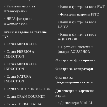
Резервни части за
Кани и филтри за вода BWT
прахосмукачки
Филтърни патрони FITO
HEPA филтри за
Кани и филтри за вода
прахосмукачки
LAICA
Тигани и съдове за готвене
Кани и филтри за вода
TVS
AQUAPHOR
Серия MINERALIA
Проточни системи и
Серия PREZIOSA
филтри AQUAPHOR
INDUCTION
Филтри за фритюрници
Серия MINERALIA
INDUCTION
Филтри за аспиратори
Серия NATURA
Филтри за
INDUCTION
Въздухопречистватели
Серия VIRTUS INDUCTION
Диспенсери и хартиени
кърпи
Серия GRAN GOURMET
Диспенсери VIALLI
Серия TERRA ITALIA