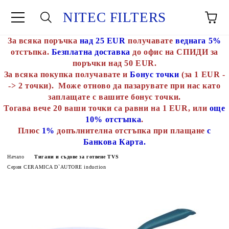
NITEC FILTERS
За всяка поръчка
над 25 EUR
получавате
веднага 5%
отстъпка.
Безплатна доставка
до офис на СПИДИ за
поръчки над 50 EUR.
За всяка покупка получавате и
Бонус точки
(за 1 EUR -
-> 2 точки). Може отново да пазарувате при нас като
заплащате с вашите бонус точки.
Тогава вече 20 ваши точки са равни на 1 EUR, или
още
10% отстъпка
.
Плюс
1%
допълнителна отстъпка при плащане
с
Банкова Карта.
Начало
Тигани и съдове за готвене TVS
Серия CERAMICA D`AUTORE induction