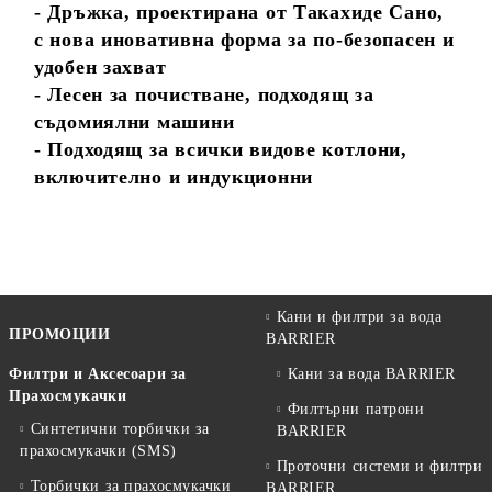
- Дръжка, проектирана от Такахиде Сано,
с нова иновативна форма за по-безопасен и
удобен захват
- Лесен за почистване, подходящ за
съдомиялни машини
- Подходящ за всички видове котлони,
включително и индукционни
Кани и филтри за вода
ПРОМОЦИИ
BARRIER
Филтри и Аксесоари за
Кани за вода BARRIER
Прахосмукачки
Филтърни патрони
Синтетични торбички за
BARRIER
прахосмукачки (SMS)
Проточни системи и филтри
Торбички за прахосмукачки
BARRIER