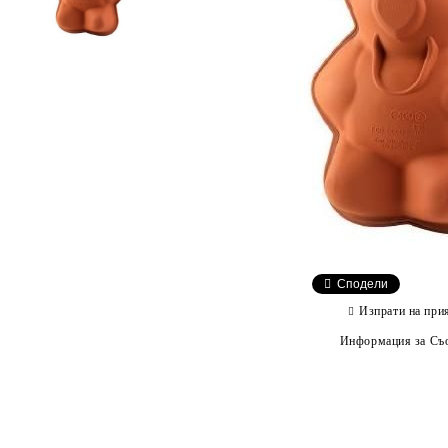
Сподели
Изпрати на при
Информация за Съо