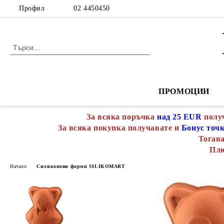
Профил
02 4450450
ПРОМОЦИИ
За всяка поръчка
над 25 EUR
полу
За всяка покупка получавате и
Бонус точ
Тогава
Пл
Начало
Силиконови форми SILIKOMART