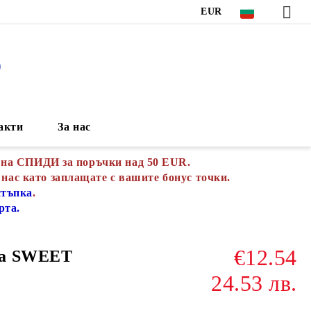
EUR
S
акти
За нас
 на СПИДИ за поръчки над 50 EUR.
 нас като заплащате с вашите бонус точки.
стъпка
.
рта.
€12.54
ма SWEET
24.53 лв.