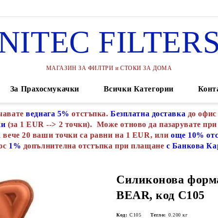
NITEC FILTER
МАГАЗИН ЗА ФИЛТРИ и СТОКИ ЗА ДОМА
За Прахосмукачки
Всички Категории
Конт
чавате
веднага 5%
отстъпка.
Безплатна доставка
до офис
ки
(за 1 EUR --> 2 точки). Може отново да пазарувате при
 вече 20 ваши точки са равни на 1 EUR, или
още 10% от
юс
1%
допълнителна отстъпка при плащане
с Банкова Ка
Силиконова фор
BEAR, код С105
Код:
С105
Тегло:
0.200
кг