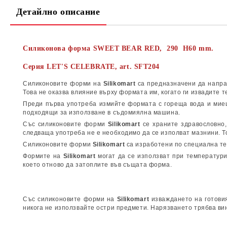
Детайлно описание
Силиконова форма
SWEET BEAR
RED
,
290 H60 mm.
Серия LET'S CELEBRATE
, art. SFT204
Силиконовите форми на
Silikomart
са предназначени да направ
Това не оказва влияние върху формата им, когато ги извадите
Преди първа употреба измийте формата с гореща вода и миещ
подходящи за използване в съдомиялна машина.
Със силиконовите форми
Silikomart
се храните здравословно,
следваща употреба не е необходимо да се изполват мазнини. Т
Силиконовите форми
Silikomart
са изработени по специална тех
Формите на
Silikomart
могат да се използват при температури
което отново да затоплите във същата форма.
Със силиконовите форми на
Silikomart
изваждането на готовия
никога не използвайте остри предмети. Нарязването трябва вин