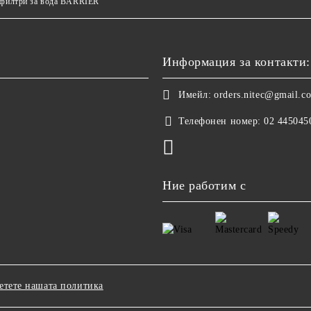
 филтри за вода BARRIER
Информация за контакти:
Имейл:
orders.nitec@gmail.c
Телефонен номер:
02 445045
Ние работим с
етете нашата политика