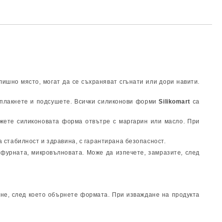
ишно място, могат да се съхраняват сгънати или дори навити.
зплакнете и подсушете. Всички силиконови форми
Silikomart
са
жете силиконовата форма отвътре с маргарин или масло. При
на стабилност и здравина, с гарантирана безопасност.
 фурната, микровълновата. Може да изпечете, замразите, след
ине, след което обърнете формата. При изваждане на продукта