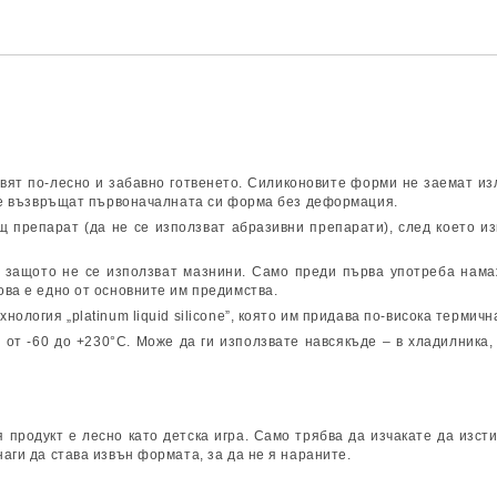
ят по-лесно и забавно готвенето. Силиконовите форми не заемат изл
 те възвръщат първоначалната си форма без деформация.
 препарат (да не се използват абразивни препарати), след което и
 защото не се използват мазнини. Само преди първа употреба нама
ова е едно от основните им предимства.
нология „platinum liquid silicone”, която им придава по-висока термич
 от -60 до +230°C. Може да ги използвате навсякъде – в хладилника,
 продукт е лесно като детска игра. Само трябва да изчакате да изст
аги да става извън формата, за да не я нараните.