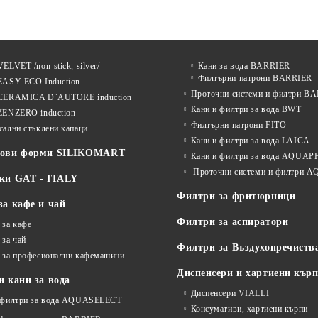
ELVET /non-stick, silver/
Кани за вода BARRIER
Филтърни патрони BARRIER
EASY ECO Induction
Проточни системи и филтри B
CERAMICA D`AUTORE induction
Кани и филтри за вода BWT
ZENZERO induction
Филтърни патрони FITO
сални стъклени капаци
Кани и филтри за вода LAICA
нови форми SILIKOMART
Кани и филтри за вода AQUA
Проточни системи и филтри
ки GAT - ITALY
Филтри за фритюрници
за кафе и чай
Филтри за аспиратори
 за кафе
 за чай
Филтри за Въздухопречиств
 за професионални кафемашини
Диспенсери и хартиени кър
 кани за вода
Диспенсери VIALLI
 филтри за вода AQUASELECT
Консумативи, хартиени кърпи