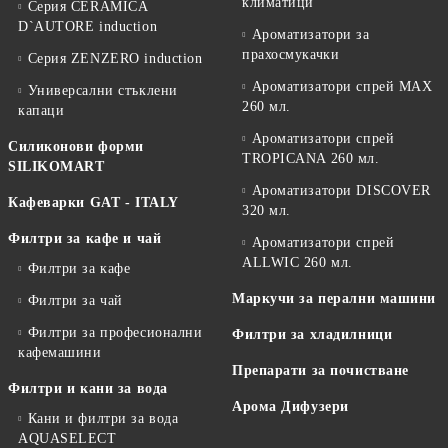
климатици
Серия CERAMICA
D`AUTORE induction
Ароматизатори за
прахосмукачки
Серия ZENZERO induction
Ароматизатори спрей MAX
Универсални стъклени
260 мл.
капаци
Ароматизатори спрей
Силиконови форми
TROPICANA 260 мл.
SILIKOMART
Ароматизатори DISCOVER
Кафеварки GAT - ITALY
320 мл.
Филтри за кафе и чай
Ароматизатори спрей
ALLWIC 260 мл.
Филтри за кафе
Маркучи за перални машини
Филтри за чай
Филтри за професионални
Филтри за хладилници
кафемашини
Препарати за почистване
Филтри и кани за вода
Арома Дифузери
Кани и филтри за вода
AQUASELECT