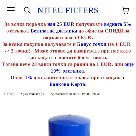
NITEC FILTERS
За всяка поръчка
над 25 EUR
получавате
веднага 5%
отстъпка.
Безплатна доставка
до офис на СПИДИ за
поръчки над 50 EUR.
За всяка покупка получавате и
Бонус точки
(за 1 EUR -
-> 2 точки). Може отново да пазарувате при нас като
заплащате с вашите бонус точки.
Тогава вече 20 ваши точки са равни на 1 EUR, или
още
10% отстъпка
.
Плюс
1%
допълнителна отстъпка при плащане
с
Банкова Карта.
Начало
Ароматизатори
Ароматизатори DISCOVER 320 мл.