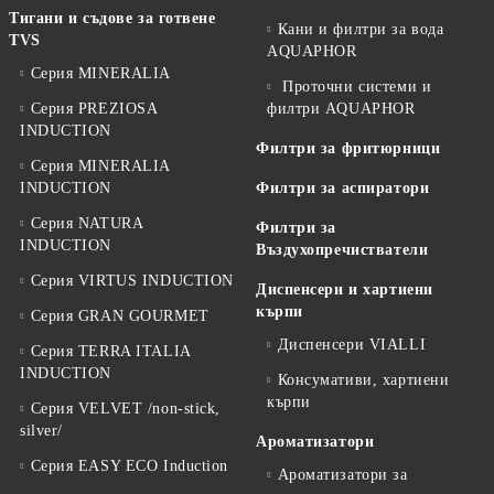
Тигани и съдове за готвене
Кани и филтри за вода
TVS
AQUAPHOR
Серия MINERALIA
Проточни системи и
Серия PREZIOSA
филтри AQUAPHOR
INDUCTION
Филтри за фритюрници
Серия MINERALIA
INDUCTION
Филтри за аспиратори
Серия NATURA
Филтри за
INDUCTION
Въздухопречистватели
Серия VIRTUS INDUCTION
Диспенсери и хартиени
кърпи
Серия GRAN GOURMET
Диспенсери VIALLI
Серия TERRA ITALIA
INDUCTION
Консумативи, хартиени
кърпи
Серия VELVET /non-stick,
silver/
Ароматизатори
Серия EASY ECO Induction
Ароматизатори за