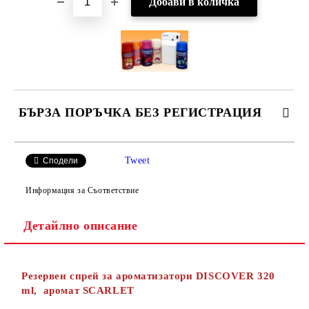
БЪРЗА ПОРЪЧКА БЕЗ РЕГИСТРАЦИЯ
САМО ПОПЪЛНЕТЕ 2 ПОЛЕТА
Tweet
Сподели
Информация за Съответствие
Детайлно описание
Ние ще се свържем с вас в рамките на работния ден.
Резервен спрей за ароматизатори DISCOVER 320
ml, аромат SCARLET