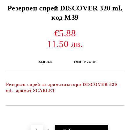
Резервен спрей DISCOVER 320 ml,
код М39
€5.88
11.50 лв.
Код:
М39
Тегло:
0.250
кг
Резервен спрей за ароматизатори DISCOVER 320
ml, аромат SCARLET
Добави в желани