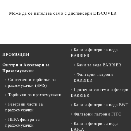
Може да се използва само с диспенсери DISCOVER
Кани и филтри за вода
ПРОМОЦИИ
BARRIER
Филтри и Аксесоари за
Кани за вода BARRIER
Прахосмукачки
Филтърни патрони
Синтетични торбички за
BARRIER
прахосмукачки (SMS)
Проточни системи и филтри
Торбички за прахосмукачки
BARRIER
Резервни части за
Кани и филтри за вода BWT
прахосмукачки
Филтърни патрони FITO
HEPA филтри за
Кани и филтри за вода
прахосмукачки
LAICA