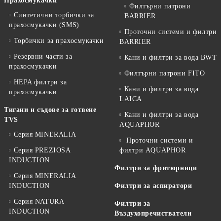
Прахосмукачки
Филтърни патрони
Синтетични торбички за
BARRIER
прахосмукачки (SMS)
Проточни системи и филтри
Торбички за прахосмукачки
BARRIER
Резервни части за
Кани и филтри за вода BWT
прахосмукачки
Филтърни патрони FITO
HEPA филтри за
Кани и филтри за вода
прахосмукачки
LAICA
Тигани и съдове за готвене
Кани и филтри за вода
TVS
AQUAPHOR
Серия MINERALIA
Проточни системи и
Серия PREZIOSA
филтри AQUAPHOR
INDUCTION
Филтри за фритюрници
Серия MINERALIA
INDUCTION
Филтри за аспиратори
Серия NATURA
Филтри за
INDUCTION
Въздухопречистватели