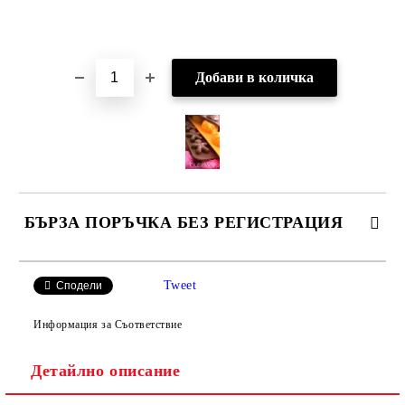
Добави в желани
БЪРЗА ПОРЪЧКА БЕЗ РЕГИСТРАЦИЯ
САМО ПОПЪЛНЕТЕ 2 ПОЛЕТА
Tweet
Сподели
Информация за Съответствие
Детайлно описание
Ние ще се свържем с вас в рамките на работния ден.