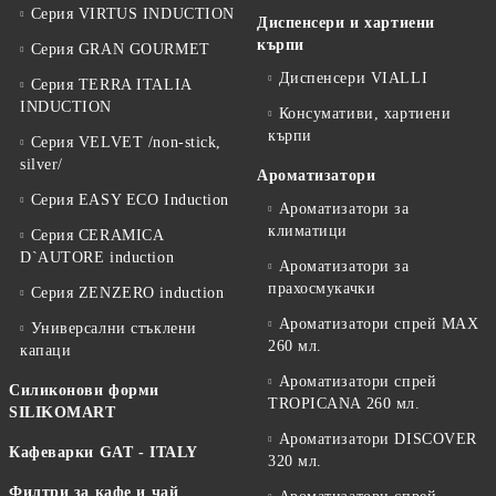
Серия VIRTUS INDUCTION
Диспенсери и хартиени
кърпи
Серия GRAN GOURMET
Диспенсери VIALLI
Серия TERRA ITALIA
INDUCTION
Консумативи, хартиени
кърпи
Серия VELVET /non-stick,
silver/
Ароматизатори
Серия EASY ECO Induction
Ароматизатори за
климатици
Серия CERAMICA
D`AUTORE induction
Ароматизатори за
прахосмукачки
Серия ZENZERO induction
Ароматизатори спрей MAX
Универсални стъклени
260 мл.
капаци
Ароматизатори спрей
Силиконови форми
TROPICANA 260 мл.
SILIKOMART
Ароматизатори DISCOVER
Кафеварки GAT - ITALY
320 мл.
Филтри за кафе и чай