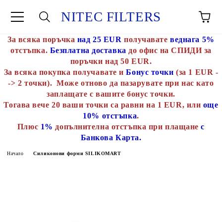
NITEC FILTERS
За всяка поръчка
над 25 EUR
получавате
веднага 5%
отстъпка.
Безплатна доставка
до офис на СПИДИ за
поръчки над 50 EUR.
За всяка покупка получавате и
Бонус точки
(за 1 EUR -
-> 2 точки). Може отново да пазарувате при нас като
заплащате с вашите бонус точки.
Тогава вече 20 ваши точки са равни на 1 EUR, или
още
10% отстъпка
.
Плюс
1%
допълнителна отстъпка при плащане
с
Банкова Карта.
Начало
Силиконови форми SILIKOMART