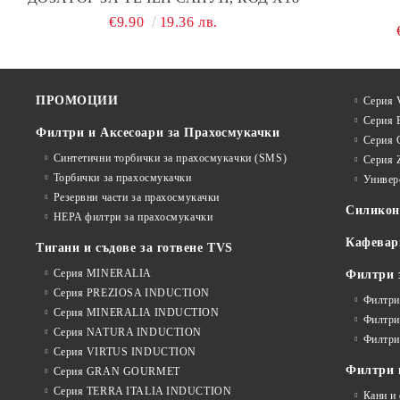
€9.90
19.36 лв.
ПРОМОЦИИ
Серия V
Серия 
Филтри и Аксесоари за Прахосмукачки
Серия 
Синтетични торбички за прахосмукачки (SMS)
Серия 
Торбички за прахосмукачки
Универ
Резервни части за прахосмукачки
Силико
HEPA филтри за прахосмукачки
Кафевар
Тигани и съдове за готвене TVS
Серия MINERALIA
Филтри 
Серия PREZIOSA INDUCTION
Филтри
Серия MINERALIA INDUCTION
Филтри
Серия NATURA INDUCTION
Филтри
Серия VIRTUS INDUCTION
Филтри и
Серия GRAN GOURMET
Серия TERRA ITALIA INDUCTION
Кани и