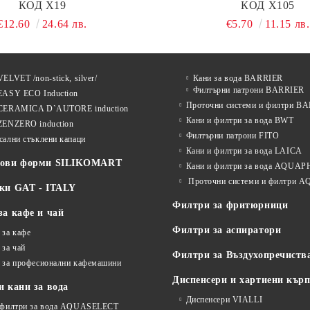
КОД Х19
КОД Х105
€12.60
24.64 лв.
€5.70
11.15 лв.
ELVET /non-stick, silver/
Кани за вода BARRIER
Филтърни патрони BARRIER
EASY ECO Induction
Проточни системи и филтри B
CERAMICA D`AUTORE induction
Кани и филтри за вода BWT
ZENZERO induction
Филтърни патрони FITO
сални стъклени капаци
Кани и филтри за вода LAICA
нови форми SILIKOMART
Кани и филтри за вода AQUA
Проточни системи и филтри
ки GAT - ITALY
Филтри за фритюрници
за кафе и чай
Филтри за аспиратори
 за кафе
 за чай
Филтри за Въздухопречиств
 за професионални кафемашини
Диспенсери и хартиени кър
 кани за вода
Диспенсери VIALLI
 филтри за вода AQUASELECT