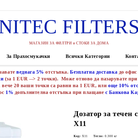
NITEC FILTER
МАГАЗИН ЗА ФИЛТРИ и СТОКИ ЗА ДОМА
За Прахосмукачки
Всички Категории
Конт
чавате
веднага 5%
отстъпка.
Безплатна доставка
до офис
ки
(за 1 EUR --> 2 точки). Може отново да пазарувате при
 вече 20 ваши точки са равни на 1 EUR, или
още 10% от
юс
1%
допълнителна отстъпка при плащане
с Банкова Ка
Дозатор за течен с
Х11
Код:
Х11
Тегло:
0.300
кг