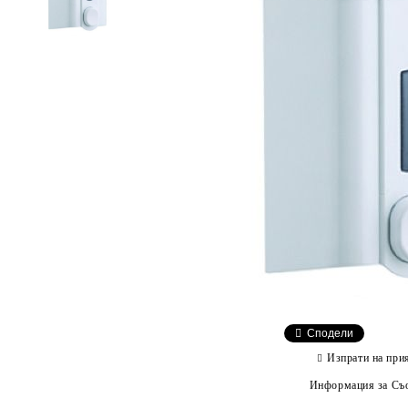
Сподели
Изпрати на при
Информация за Съо