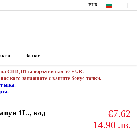
EUR
S
акти
За нас
 на СПИДИ за поръчки над 50 EUR.
 нас като заплащате с вашите бонус точки.
стъпка
.
рта.
€7.62
апун 1L., код
14.90 лв.