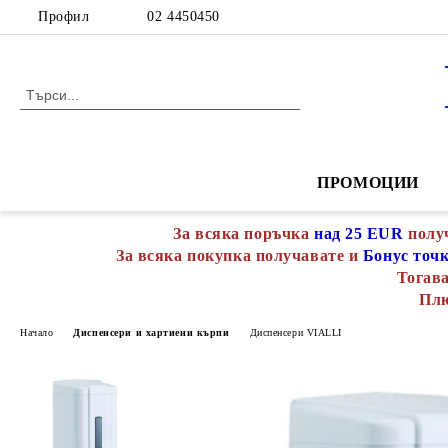
Профил
02 4450450
ПРОМОЦИИ
За всяка поръчка
над 25 EUR
полу
За всяка покупка получавате и
Бонус точ
Тогава
Пл
Начало
Диспенсери и хартиени кърпи
Диспенсери VIALLI