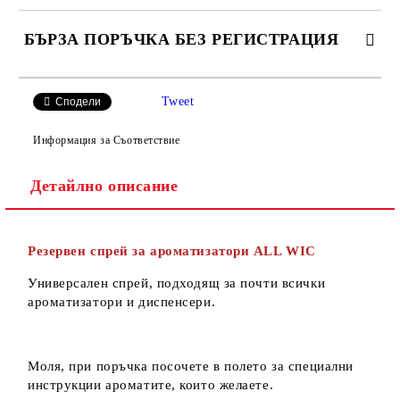
БЪРЗА ПОРЪЧКА БЕЗ РЕГИСТРАЦИЯ
САМО ПОПЪЛНЕТЕ 2 ПОЛЕТА
Tweet
Сподели
Информация за Съответствие
Детайлно описание
Ние ще се свържем с вас в рамките на работния ден.
Резервен спрей за ароматизатори ALL WIC
Универсален спрей, подходящ за почти всички
ароматизатори и диспенсери.
Моля, при поръчка посочете в полето за специални
инструкции ароматите, които желаете.