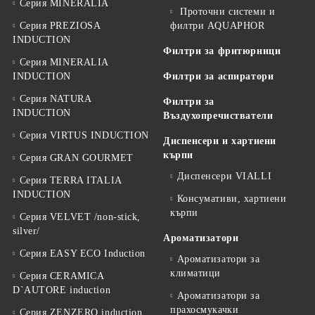
Серия MINERALIA
Проточни системи и
Серия PREZIOSA
филтри AQUAPHOR
INDUCTION
Филтри за фритюрници
Серия MINERALIA
INDUCTION
Филтри за аспиратори
Серия NATURA
Филтри за
INDUCTION
Въздухопречистватели
Серия VIRTUS INDUCTION
Диспенсери и хартиени
кърпи
Серия GRAN GOURMET
Диспенсери VIALLI
Серия TERRA ITALIA
INDUCTION
Консумативи, хартиени
кърпи
Серия VELVET /non-stick,
silver/
Ароматизатори
Серия EASY ECO Induction
Ароматизатори за
климатици
Серия CERAMICA
D`AUTORE induction
Ароматизатори за
прахосмукачки
Серия ZENZERO induction