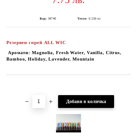
Код:
М740
Тегло:
0.250
кг
Резервен спрей ALL WIC
Аромати: Magnolia, Fresh Water, Vanilla, Citrus,
Bamboo, Holiday, Lavender, Mountain
Добави в желани