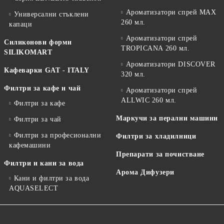
Ароматизатори спрей MAX
Универсални стъклени
260 мл.
капаци
Ароматизатори спрей
Силиконови форми
TROPICANA 260 мл.
SILIKOMART
Ароматизатори DISCOVER
Кафеварки GAT - ITALY
320 мл.
Филтри за кафе и чай
Ароматизатори спрей
ALLWIC 260 мл.
Филтри за кафе
Маркучи за перални машини
Филтри за чай
Филтри за професионални
Филтри за хладилници
кафемашини
Препарати за почистване
Филтри и кани за вода
Арома Дифузери
Кани и филтри за вода
AQUASELECT