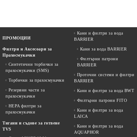
Кани и филтри за вода
ПРОМОЦИИ
BARRIER
Филтри и Аксесоари за
Кани за вода BARRIER
Прахосмукачки
Филтърни патрони
Синтетични торбички за
BARRIER
прахосмукачки (SMS)
Проточни системи и филтри
Торбички за прахосмукачки
BARRIER
Резервни части за
Кани и филтри за вода BWT
прахосмукачки
Филтърни патрони FITO
HEPA филтри за
Кани и филтри за вода
прахосмукачки
LAICA
Тигани и съдове за готвене
Кани и филтри за вода
TVS
AQUAPHOR