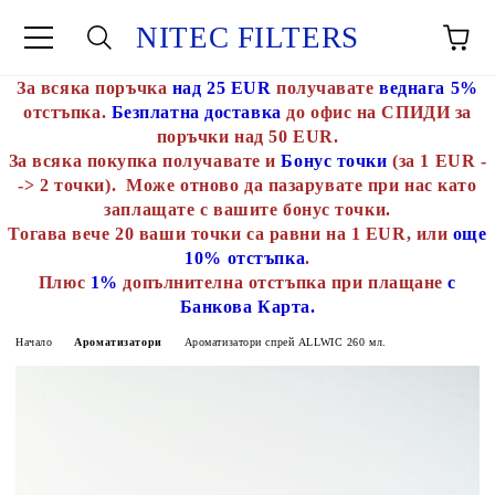
NITEC FILTERS
За всяка поръчка
над 25 EUR
получавате
веднага 5%
отстъпка.
Безплатна доставка
до офис на СПИДИ за
поръчки над 50 EUR.
За всяка покупка получавате и
Бонус точки
(за 1 EUR -
-> 2 точки). Може отново да пазарувате при нас като
заплащате с вашите бонус точки.
Тогава вече 20 ваши точки са равни на 1 EUR, или
още
10% отстъпка
.
Плюс
1%
допълнителна отстъпка при плащане
с
Банкова Карта.
Начало
Ароматизатори
Ароматизатори спрей ALLWIC 260 мл.