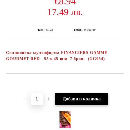
€8.94
17.49 лв.
Код:
С128
Тегло:
0.300
кг
Силиконова мултиформа
FINANCIERS
GAMME
GOURMET RED 95 x 45 mm
7
броя. (GG054)
Добави в желани