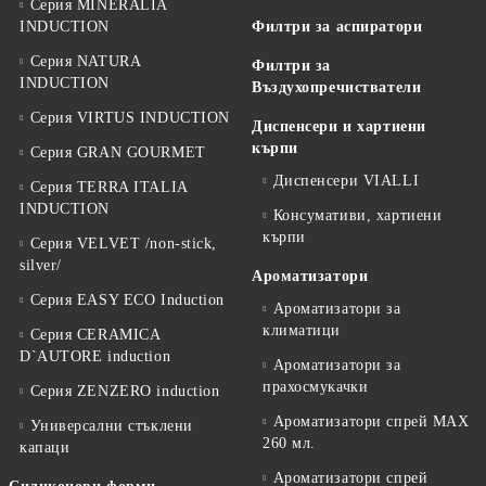
Серия MINERALIA
INDUCTION
Филтри за аспиратори
Серия NATURA
Филтри за
INDUCTION
Въздухопречистватели
Серия VIRTUS INDUCTION
Диспенсери и хартиени
кърпи
Серия GRAN GOURMET
Диспенсери VIALLI
Серия TERRA ITALIA
INDUCTION
Консумативи, хартиени
кърпи
Серия VELVET /non-stick,
silver/
Ароматизатори
Серия EASY ECO Induction
Ароматизатори за
климатици
Серия CERAMICA
D`AUTORE induction
Ароматизатори за
прахосмукачки
Серия ZENZERO induction
Ароматизатори спрей MAX
Универсални стъклени
260 мл.
капаци
Ароматизатори спрей