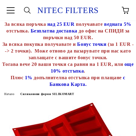
NITEC FILTERS
За всяка поръчка
над 25 EUR
получавате
веднага 5%
отстъпка.
Безплатна доставка
до офис на СПИДИ за
поръчки над 50 EUR.
За всяка покупка получавате и
Бонус точки
(за 1 EUR -
-> 2 точки). Може отново да пазарувате при нас като
заплащате с вашите бонус точки.
Тогава вече 20 ваши точки са равни на 1 EUR, или
още
10% отстъпка
.
Плюс
1%
допълнителна отстъпка при плащане
с
Банкова Карта.
Начало
Силиконови форми SILIKOMART