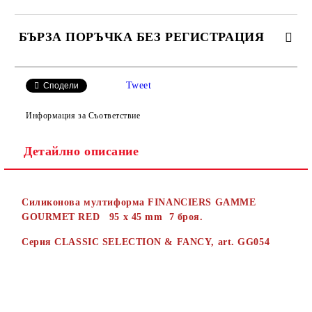
БЪРЗА ПОРЪЧКА БЕЗ РЕГИСТРАЦИЯ
САМО ПОПЪЛНЕТЕ 2 ПОЛЕТА
Tweet
Сподели
Информация за Съответствие
Детайлно описание
Ние ще се свържем с вас в рамките на работния ден.
Силиконова мултиформа
FINANCIERS
GAMME
GOURMET RED 95 x 45 mm
7
броя.
Серия
CLASSIC SELECTION
&
FANCY
, art. GG054