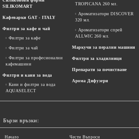
Силиконови форми
TROPICANA 260 мл.
SILIKOMART
Ароматизатори DISCOVER
Кафеварки GAT - ITALY
320 мл.
Филтри за кафе и чай
Ароматизатори спрей
ALLWIC 260 мл.
Филтри за кафе
Маркучи за перални машини
Филтри за чай
Филтри за професионални
Филтри за хладилници
кафемашини
Препарати за почистване
Филтри и кани за вода
Арома Дифузери
Кани и филтри за вода
AQUASELECT
Бързи връзки:
Начало
Чести Въпроси