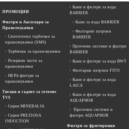
Кани и филтри за вода
ПРОМОЦИИ
BARRIER
Филтри и Аксесоари за
Кани за вода BARRIER
Прахосмукачки
Филтърни патрони
Синтетични торбички за
BARRIER
прахосмукачки (SMS)
Проточни системи и филтри
Торбички за прахосмукачки
BARRIER
Резервни части за
Кани и филтри за вода BWT
прахосмукачки
Филтърни патрони FITO
HEPA филтри за
Кани и филтри за вода
прахосмукачки
LAICA
Тигани и съдове за готвене
Кани и филтри за вода
TVS
AQUAPHOR
Серия MINERALIA
Проточни системи и
Серия PREZIOSA
филтри AQUAPHOR
INDUCTION
Филтри за фритюрници