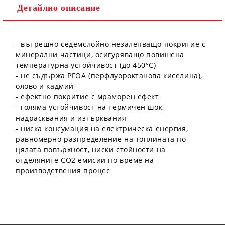
Детайлно описание
Ние ще се свържем с вас в рамките на работния ден.
- вътрешно седемслойно незалепващо покритие с
минерални частици, осигуряващо повишена
температурна устойчивост (до 450°C)
- не съдържа PFOA (перфлуороктанова киселина),
олово и кадмий
- ефектно покритие с мраморен ефект
- голяма устойчивост на термичен шок,
надрасквания и изтърквания
- ниска консумация на електрическа енергия,
равномерно разпределение на топлината по
цялата повърхност, ниски стойности на
отделяните СО2 емисии по време на
производствения процес