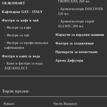
TROPICANA 260 мл.
SILIKOMART
Ароматизатори DISCOVER
Кафеварки GAT - ITALY
320 мл.
Филтри за кафе и чай
Ароматизатори спрей
ALLWIC 260 мл.
Филтри за кафе
Маркучи за перални машини
Филтри за чай
Филтри за професионални
Филтри за хладилници
кафемашини
Препарати за почистване
Филтри и кани за вода
Арома Дифузери
Кани и филтри за вода
AQUASELECT
Бързи връзки:
Начало
Чести Въпроси