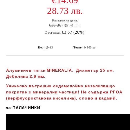
€14.69
28.73 лв.
Каталожна цена:
€18.36
35.91 лв.
€3.67 (20%)
Отстъпка:
Код:
Д413
Тегло:
0.600
кг
Алуминиев тиган MINERALIA. Диаметър 25 см.
Дебелина 2,6 мм.
Уникално вътрешно седемслойно незалепващо
покритие с минерални частици! Не съдържа PFOA
(перфлуороктанова киселина), олово и кадмий.
за ПАЛАЧИНКИ