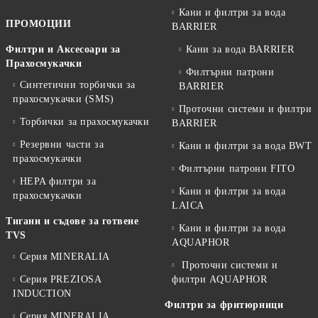
Кани и филтри за вода
ПРОМОЦИИ
BARRIER
Филтри и Аксесоари за
Кани за вода BARRIER
Прахосмукачки
Филтърни патрони
Синтетични торбички за
BARRIER
прахосмукачки (SMS)
Проточни системи и филтри
Торбички за прахосмукачки
BARRIER
Резервни части за
Кани и филтри за вода BWT
прахосмукачки
Филтърни патрони FITO
HEPA филтри за
Кани и филтри за вода
прахосмукачки
LAICA
Тигани и съдове за готвене
Кани и филтри за вода
TVS
AQUAPHOR
Серия MINERALIA
Проточни системи и
Серия PREZIOSA
филтри AQUAPHOR
INDUCTION
Филтри за фритюрници
Серия MINERALIA