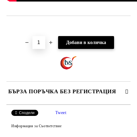
Добави в желани
БЪРЗА ПОРЪЧКА БЕЗ РЕГИСТРАЦИЯ
САМО ПОПЪЛНЕТЕ 2 ПОЛЕТА
Tweet
Сподели
Информация за Съответствие