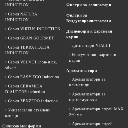
INDUCTION
Филтри за аспиратори
Серия NATURA
Филтри за
INDUCTION
Въздухопречистватели
Серия VIRTUS INDUCTION
Диспенсери и хартиени
кърпи
Серия GRAN GOURMET
Диспенсери VIALLI
Серия TERRA ITALIA
INDUCTION
Консумативи, хартиени
кърпи
Серия VELVET /non-stick,
silver/
Ароматизатори
Серия EASY ECO Induction
Ароматизатори за
климатици
Серия CERAMICA
D`AUTORE induction
Ароматизатори за
прахосмукачки
Серия ZENZERO induction
Ароматизатори спрей MAX
Универсални стъклени
260 мл.
капаци
Ароматизатори спрей
Силиконови форми