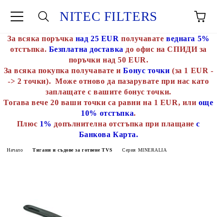
NITEC FILTERS
За всяка поръчка
над 25 EUR
получавате
веднага 5%
отстъпка.
Безплатна доставка
до офис на СПИДИ за
поръчки над 50 EUR.
За всяка покупка получавате и
Бонус точки
(за 1 EUR -
-> 2 точки). Може отново да пазарувате при нас като
заплащате с вашите бонус точки.
Тогава вече 20 ваши точки са равни на 1 EUR, или
още
10% отстъпка
.
Плюс
1%
допълнителна отстъпка при плащане
с
Банкова Карта.
Начало
Тигани и съдове за готвене TVS
Серия MINERALIA