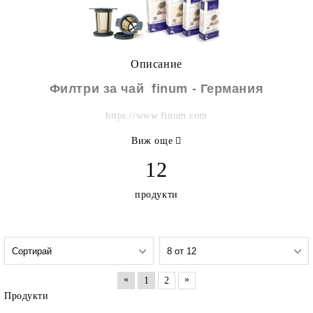
Описание
Филтри за чай finum - Германия
https://www.finum.com
Виж още
12
продукти
«
»
1
2
Продукти