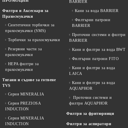
ПРОМОЦИИ
BARRIER
Филтри и Аксесоари за
Кани за вода BARRIER
Прахосмукачки
Филтърни патрони
Синтетични торбички за
BARRIER
прахосмукачки (SMS)
Проточни системи и филтри
Торбички за прахосмукачки
BARRIER
Резервни части за
Кани и филтри за вода BWT
прахосмукачки
Филтърни патрони FITO
HEPA филтри за
Кани и филтри за вода
прахосмукачки
LAICA
Тигани и съдове за готвене
Кани и филтри за вода
TVS
AQUAPHOR
Серия MINERALIA
Проточни системи и
Серия PREZIOSA
филтри AQUAPHOR
INDUCTION
Филтри за фритюрници
Серия MINERALIA
INDUCTION
Филтри за аспиратори