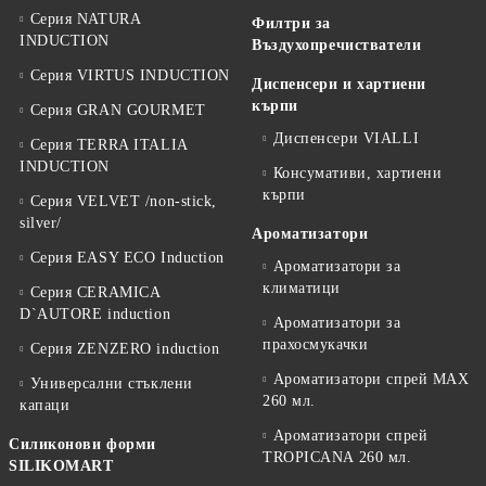
Серия NATURA
Филтри за
INDUCTION
Въздухопречистватели
Серия VIRTUS INDUCTION
Диспенсери и хартиени
кърпи
Серия GRAN GOURMET
Диспенсери VIALLI
Серия TERRA ITALIA
INDUCTION
Консумативи, хартиени
кърпи
Серия VELVET /non-stick,
silver/
Ароматизатори
Серия EASY ECO Induction
Ароматизатори за
климатици
Серия CERAMICA
D`AUTORE induction
Ароматизатори за
прахосмукачки
Серия ZENZERO induction
Ароматизатори спрей MAX
Универсални стъклени
260 мл.
капаци
Ароматизатори спрей
Силиконови форми
TROPICANA 260 мл.
SILIKOMART