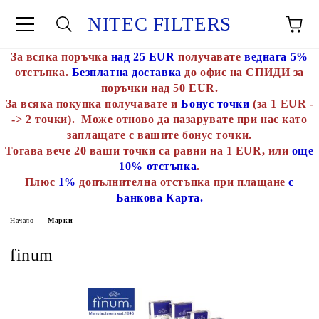
NITEC FILTERS
За всяка поръчка
над 25 EUR
получавате
веднага 5%
отстъпка.
Безплатна доставка
до офис на СПИДИ за
поръчки над 50 EUR.
За всяка покупка получавате и
Бонус точки
(за 1 EUR -
-> 2 точки). Може отново да пазарувате при нас като
заплащате с вашите бонус точки.
Тогава вече 20 ваши точки са равни на 1 EUR, или
още
10% отстъпка
.
Плюс
1%
допълнителна отстъпка при плащане
с
Банкова Карта.
Начало
Марки
finum