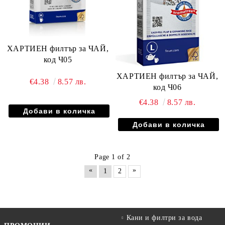
ХАРТИЕН филтър за ЧАЙ,
код Ч05
ХАРТИЕН филтър за ЧАЙ,
€4.38
8.57 лв.
код Ч06
€4.38
8.57 лв.
Page 1 of 2
«
»
1
2
Кани и филтри за вода