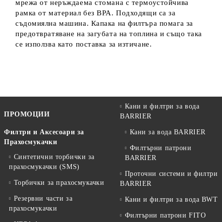
мрежа от неръждаема стомана с термоустойчива
рамка от материал без BPA. Подходящи са за
съдомиялна машина. Капака на филтъра помага за
предотвратяване на загубата на топлина и също така
се използва като поставка за изтичане.
Кани и филтри за вода
ПРОМОЦИИ
BARRIER
Филтри и Аксесоари за
Кани за вода BARRIER
Прахосмукачки
Филтърни патрони
Синтетични торбички за
BARRIER
прахосмукачки (SMS)
Проточни системи и филтри
Торбички за прахосмукачки
BARRIER
Резервни части за
Кани и филтри за вода BWT
прахосмукачки
Филтърни патрони FITO