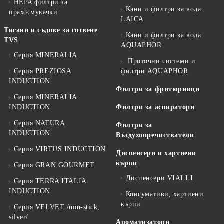
HEPA филтри за
Кани и филтри за вода
прахосмукачки
LAICA
Тигани и съдове за готвене
Кани и филтри за вода
TVS
AQUAPHOR
Серия MINERALIA
Проточни системи и
Серия PREZIOSA
филтри AQUAPHOR
INDUCTION
Филтри за фритюрници
Серия MINERALIA
INDUCTION
Филтри за аспиратори
Серия NATURA
Филтри за
INDUCTION
Въздухопречистватели
Серия VIRTUS INDUCTION
Диспенсери и хартиени
кърпи
Серия GRAN GOURMET
Диспенсери VIALLI
Серия TERRA ITALIA
INDUCTION
Консумативи, хартиени
кърпи
Серия VELVET /non-stick,
silver/
Ароматизатори