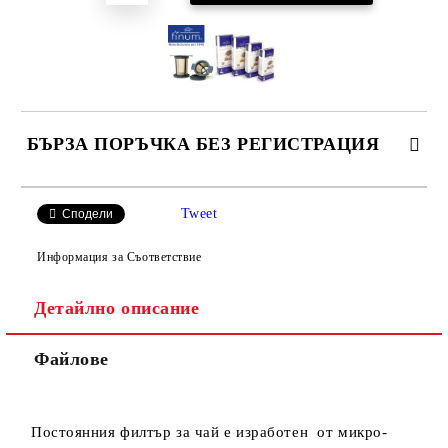
БЪРЗА ПОРЪЧКА БЕЗ РЕГИСТРАЦИЯ
САМО ПОПЪЛНЕТЕ 2 ПОЛЕТА
Tweet
Сподели
Информация за Съответствие
Детайлно описание
Ние ще се свържем с вас в рамките на работния ден.
Файлове
Постоянния филтър за чай е изработен от микро-