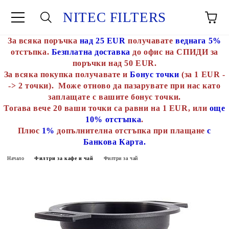
NITEC FILTERS
За всяка поръчка
над 25 EUR
получавате
веднага 5%
отстъпка.
Безплатна доставка
до офис на СПИДИ за
поръчки над 50 EUR.
За всяка покупка получавате и
Бонус точки
(за 1 EUR -
-> 2 точки). Може отново да пазарувате при нас като
заплащате с вашите бонус точки.
Тогава вече 20 ваши точки са равни на 1 EUR, или
още
10% отстъпка
.
Плюс
1%
допълнителна отстъпка при плащане
с
Банкова Карта.
Начало
Филтри за кафе и чай
Филтри за чай