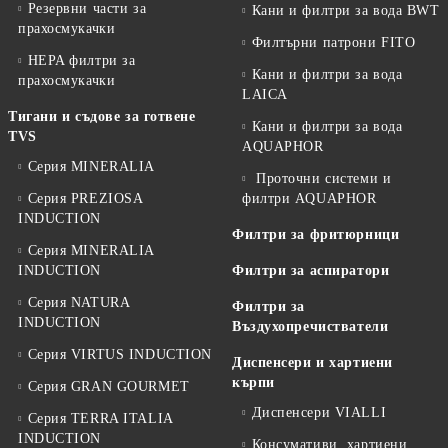
Резервни части за
Кани и филтри за вода BWT
прахосмукачки
Филтърни патрони FITO
HEPA филтри за
Кани и филтри за вода
прахосмукачки
LAICA
Тигани и съдове за готвене
Кани и филтри за вода
TVS
AQUAPHOR
Серия MINERALIA
Проточни системи и
Серия PREZIOSA
филтри AQUAPHOR
INDUCTION
Филтри за фритюрници
Серия MINERALIA
INDUCTION
Филтри за аспиратори
Серия NATURA
Филтри за
INDUCTION
Въздухопречистватели
Серия VIRTUS INDUCTION
Диспенсери и хартиени
кърпи
Серия GRAN GOURMET
Диспенсери VIALLI
Серия TERRA ITALIA
INDUCTION
Консумативи, хартиени