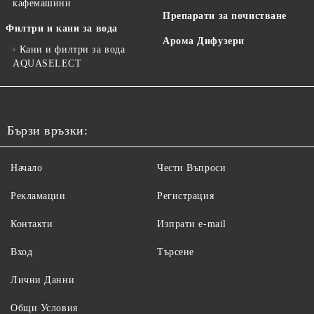
кафемашини
Препарати за почистване
Филтри и кани за вода
Арома Дифузери
Кани и филтри за вода
AQUASELECT
Бързи връзки:
Начало
Чести Въпроси
Рекламации
Регистрация
Контакти
Изпрати e-mail
Вход
Търсене
Лични Данни
Общи Условия