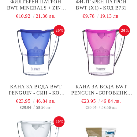
ФИЛТЪРЕН ПАТРОН
ФИЛТЪРЕН ПАТРОН
BWT MINERALS + ZINC
BWT (X1) - КОД В731
(X1) - КОД В732
€10.92
21.36 лв.
€9.78
19.13 лв.
-20%
-20%
КАНА ЗА ВОДА BWT
КАНА ЗА ВОДА BWT
PЕNGUIN - СИН - КОД
PЕNGUIN - БОРОВИНКА
В704
- КОД В702
€23.95
46.84 лв.
€23.95
46.84 лв.
€29.94
58.56 лв.
€29.94
58.56 лв.
-20%