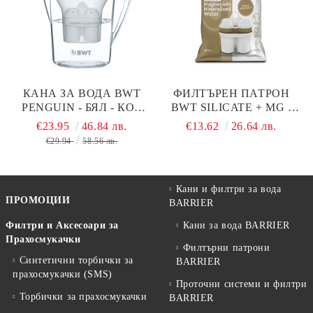
КАНА ЗА ВОДА BWT
ФИЛТЪРЕН ПАТРОН
PЕNGUIN - БЯЛ - КОД
BWT SILICATE + MG -
В701
КОД В734
€23.95
46.84 лв.
€13.62
26.64 лв.
€29.94
58.56 лв.
Кани и филтри за вода
ПРОМОЦИИ
BARRIER
Филтри и Аксесоари за
Кани за вода BARRIER
Прахосмукачки
Филтърни патрони
Синтетични торбички за
BARRIER
прахосмукачки (SMS)
Проточни системи и филтри
Торбички за прахосмукачки
BARRIER