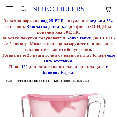
NITEC FILTERS
За всяка поръчка
над 25 EUR
получавате
веднага 5%
отстъпка.
Безплатна доставка
до офис на СПИДИ за
поръчки над 50 EUR.
За всяка покупка получавате и
Бонус точки
(за 1 EUR -
-> 2 точки). Може отново да пазарувате при нас като
заплащате с вашите бонус точки.
Тогава вече 20 ваши точки са равни на 1 EUR, или
още
10% отстъпка
.
Плюс
1%
допълнителна отстъпка при плащане
с
Банкова Карта.
Начало
Филтри и кани за вода
Кани и филтри за вода BWT