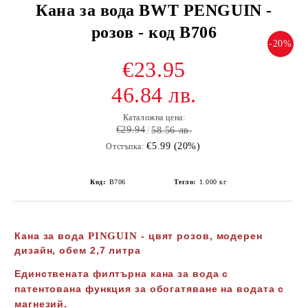
Кана за вода BWT PЕNGUIN -
розов - код В706
-20%
€23.95
46.84 лв.
Каталожна цена:
€29.94
58.56 лв.
€5.99 (20%)
Отстъпка:
Код:
В706
Тегло:
1.000
кг
Кана за вода
PINGUIN
- цвят розов, модерен
дизайн, обем 2,7 литра
Единствената филтърна кана за вода с
патентована функция за обогатяване на водата с
.
магнезий