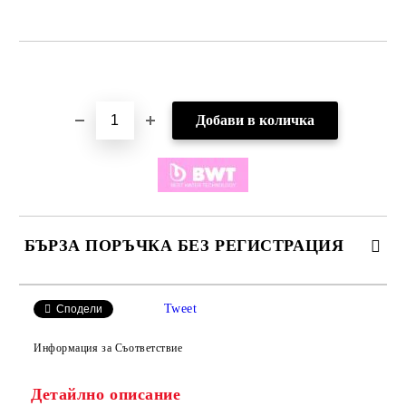
Добави в желани
БЪРЗА ПОРЪЧКА БЕЗ РЕГИСТРАЦИЯ
САМО ПОПЪЛНЕТЕ 2 ПОЛЕТА
Tweet
Сподели
Информация за Съответствие
Детайлно описание
Ние ще се свържем с вас в рамките на работния ден.