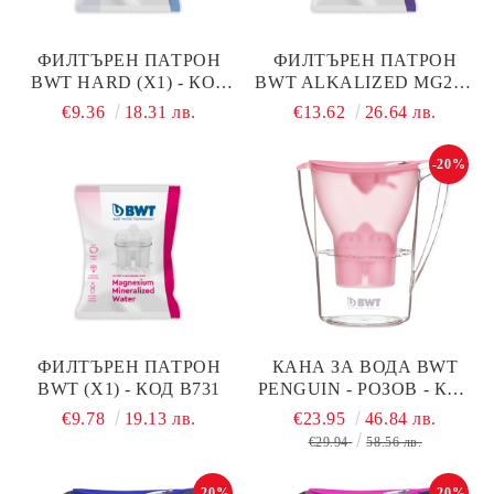
ФИЛТЪРЕН ПАТРОН
ФИЛТЪРЕН ПАТРОН
BWT HARD (X1) - КОД
BWT ALKALIZED MG2+ -
В735
КОД В733
€9.36
18.31 лв.
€13.62
26.64 лв.
-20%
ФИЛТЪРЕН ПАТРОН
КАНА ЗА ВОДА BWT
BWT (X1) - КОД В731
PЕNGUIN - РОЗОВ - КОД
В706
€9.78
19.13 лв.
€23.95
46.84 лв.
€29.94
58.56 лв.
-20%
-20%