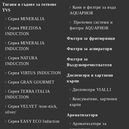
Тигани и съдове за готвене
Кани и филтри за вода
TVS
AQUAPHOR
Серия MINERALIA
Проточни системи и
Серия PREZIOSA
филтри AQUAPHOR
INDUCTION
Филтри за фритюрници
Серия MINERALIA
INDUCTION
Филтри за аспиратори
Серия NATURA
Филтри за
INDUCTION
Въздухопречистватели
Серия VIRTUS INDUCTION
Диспенсери и хартиени
кърпи
Серия GRAN GOURMET
Диспенсери VIALLI
Серия TERRA ITALIA
INDUCTION
Консумативи, хартиени
кърпи
Серия VELVET /non-stick,
silver/
Ароматизатори
Серия EASY ECO Induction
Ароматизатори за