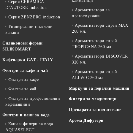
климатици
Серия CERAMICA
D`AUTORE induction
Ароматизатори за
прахосмукачки
Серия ZENZERO induction
Ароматизатори спрей MAX
Универсални стъклени
260 мл.
капаци
Ароматизатори спрей
Силиконови форми
TROPICANA 260 мл.
SILIKOMART
Ароматизатори DISCOVER
Кафеварки GAT - ITALY
320 мл.
Филтри за кафе и чай
Ароматизатори спрей
ALLWIC 260 мл.
Филтри за кафе
Маркучи за перални машини
Филтри за чай
Филтри за професионални
Филтри за хладилници
кафемашини
Препарати за почистване
Филтри и кани за вода
Арома Дифузери
Кани и филтри за вода
AQUASELECT