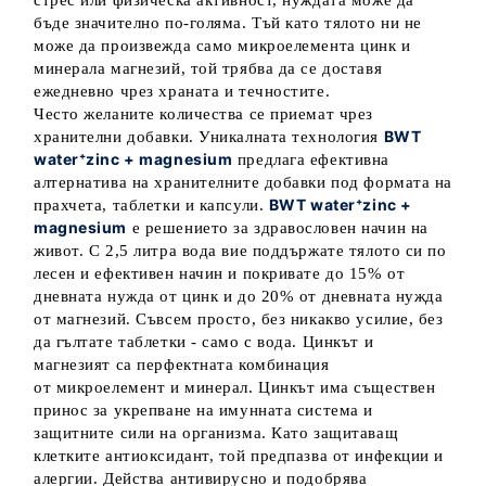
стрес или физическа активност, нуждата може да
бъде значително по-голяма. Тъй като тялото ни не
може да произвежда само микроелемента цинк и
минерала магнезий, той трябва да се доставя
ежедневно чрез храната и течностите.
Често желаните количества се приемат чрез
BWT
хранителни добавки. Уникалната технология
water⁺zinc + magnesium
предлага ефективна
алтернатива на хранителните добавки под формата на
BWT water⁺zinc +
прахчета, таблетки и капсули.
magnesium
е решението за здравословен начин на
живот. С 2,5 литра вода вие поддържате тялото си по
лесен и ефективен начин и покривате до 15% от
дневната нужда от цинк и до 20% от дневната нужда
от магнезий. Съвсем просто, без никакво усилие, без
да гълтате таблетки - само с вода. Цинкът и
магнезият са перфектната комбинация
от микроелемент и минерал. Цинкът има съществен
принос за укрепване на имунната система и
защитните сили на организма. Като защитаващ
клетките антиоксидант, той предпазва от инфекции и
алергии. Действа антивирусно и подобрява