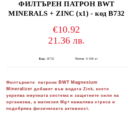
ФИЛТЪРЕН ПАТРОН BWT
MINERALS + ZINC (x1) - код В732
€10.92
21.36 лв.
Код:
В732
Тегло:
0.300
кг
BWT Magnesium
Филтърните патрони
Mineralizer
добавят във водата Zink, което
укрепва имунната система и защитните сили на
организма, а магнезия Mg+ намалява стреса и
подобрява физическата активност.