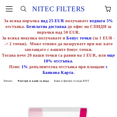
NITEC FILTERS
За всяка поръчка
над 25 EUR
получавате
веднага 5%
отстъпка.
Безплатна доставка
до офис на СПИДИ за
поръчки над 50 EUR.
За всяка покупка получавате и
Бонус точки
(за 1 EUR -
-> 2 точки). Може отново да пазарувате при нас като
заплащате с вашите бонус точки.
Тогава вече 20 ваши точки са равни на 1 EUR, или
още
10% отстъпка
.
Плюс
1%
допълнителна отстъпка при плащане
с
Банкова Карта.
Начало
Филтри и кани за вода
Кани и филтри за вода BWT