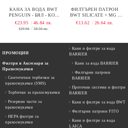
КАНА ЗА ВОДА BWT
ФИЛТЪРЕН ПАТРОН
PЕNGUIN - БЯЛ - КОД
BWT SILICATE + MG -
В701
КОД В734
€23.95
46.84 лв.
€13.62
26.64 лв.
€29.94
58.56 лв.
Кани и филтри за вода
ПРОМОЦИИ
BARRIER
Филтри и Аксесоари за
Кани за вода BARRIER
Прахосмукачки
Филтърни патрони
Синтетични торбички за
BARRIER
прахосмукачки (SMS)
Проточни системи и филтри
Торбички за прахосмукачки
BARRIER
Резервни части за
Кани и филтри за вода BWT
прахосмукачки
Филтърни патрони FITO
HEPA филтри за
Кани и филтри за вода
прахосмукачки
LAICA