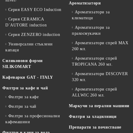
silver/
Ароматизатори
Серия EASY ECO Induction
Ароматизатори за
климатици
Серия CERAMICA
D`AUTORE induction
Ароматизатори за
прахосмукачки
Серия ZENZERO induction
Ароматизатори спрей MAX
Универсални стъклени
260 мл.
капаци
Ароматизатори спрей
Силиконови форми
TROPICANA 260 мл.
SILIKOMART
Ароматизатори DISCOVER
Кафеварки GAT - ITALY
320 мл.
Филтри за кафе и чай
Ароматизатори спрей
ALLWIC 260 мл.
Филтри за кафе
Маркучи за перални машини
Филтри за чай
Филтри за професионални
Филтри за хладилници
кафемашини
Препарати за почистване
Филтри и кани за вода