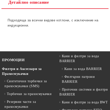
Детайлно описание
Ние ще се свържем с вас в рамките на работния ден.
Подходяща за всички видове котлони, с изключение на
индукционни.
Кани и филтри за вода
ПРОМОЦИИ
BARRIER
Филтри и Аксесоари за
Кани за вода BARRIER
Прахосмукачки
Филтърни патрони
Синтетични торбички за
BARRIER
прахосмукачки (SMS)
Проточни системи и филтри
Торбички за прахосмукачки
BARRIER
Резервни части за
Кани и филтри за вода BWT
прахосмукачки