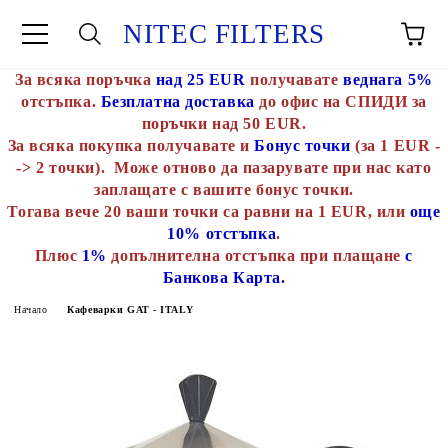
NITEC FILTERS
За всяка поръчка
над 25 EUR
получавате
веднага 5%
отстъпка.
Безплатна доставка
до офис на СПИДИ за
поръчки над 50 EUR.
За всяка покупка получавате и
Бонус точки
(за 1 EUR -
-> 2 точки). Може отново да пазарувате при нас като
заплащате с вашите бонус точки.
Тогава вече 20 ваши точки са равни на 1 EUR, или
още
10% отстъпка
.
Плюс
1%
допълнителна отстъпка при плащане
с
Банкова Карта.
Начало
Кафеварки GAT - ITALY