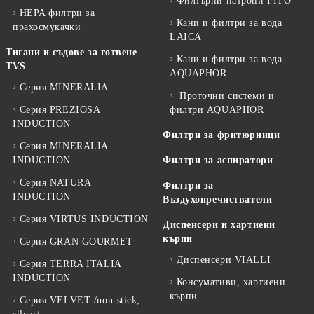
Филтърни патрони FITO
HEPA филтри за
Кани и филтри за вода
прахосмукачки
LAICA
Тигани и съдове за готвене
Кани и филтри за вода
TVS
AQUAPHOR
Серия MINERALIA
Проточни системи и
Серия PREZIOSA
филтри AQUAPHOR
INDUCTION
Филтри за фритюрници
Серия MINERALIA
INDUCTION
Филтри за аспиратори
Серия NATURA
Филтри за
INDUCTION
Въздухопречистватели
Серия VIRTUS INDUCTION
Диспенсери и хартиени
кърпи
Серия GRAN GOURMET
Диспенсери VIALLI
Серия TERRA ITALIA
INDUCTION
Консумативи, хартиени
кърпи
Серия VELVET /non-stick,