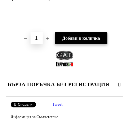
Добави в желани
БЪРЗА ПОРЪЧКА БЕЗ РЕГИСТРАЦИЯ
САМО ПОПЪЛНЕТЕ 2 ПОЛЕТА
Tweet
Сподели
Информация за Съответствие