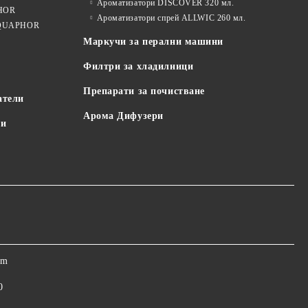
Ароматизатори DISCOVER 320 мл.
PHOR
Ароматизатори спрей ALLWIC 260 мл.
 AQUAPHOR
Маркучи за перални машини
Филтри за хладилници
Препарати за почистване
атели
Арома Дифузери
пи
om
0