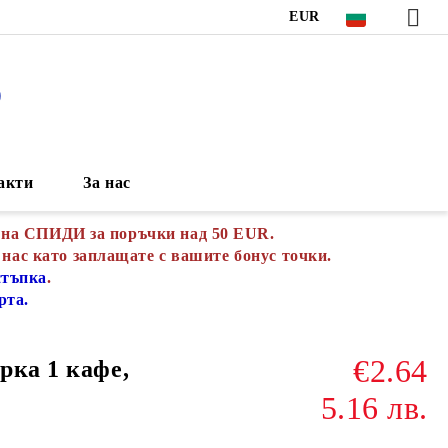
EUR
S
акти
За нас
 на СПИДИ за поръчки над 50 EUR.
 нас като заплащате с вашите бонус точки.
стъпка
.
рта.
€2.64
рка 1 кафе,
5.16 лв.