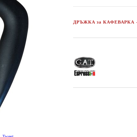
ДРЪЖКА за КАФЕВАРКА -
Добави в желани
Tweet