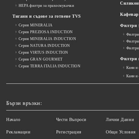
Силико
HEPA филтри за прахосмукачки
Кафевар
Тигани и съдове за готвене TVS
Серия MINERALIA
Филтри 
Серия PREZIOSA INDUCTION
Филтри
Серия MINERALIA INDUCTION
Филтри
Серия NATURA INDUCTION
Филтри
Серия VIRTUS INDUCTION
Филтри и
Серия GRAN GOURMET
Серия TERRA ITALIA INDUCTION
Кани и
Кани и
Бързи връзки:
Начало
Чести Въпроси
Лични Данни
Рекламации
Регистрация
Общи Условия