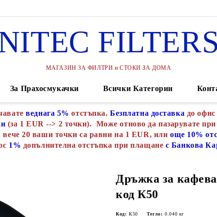
NITEC FILTER
МАГАЗИН ЗА ФИЛТРИ и СТОКИ ЗА ДОМА
За Прахосмукачки
Всички Категории
Конт
чавате
веднага 5%
отстъпка.
Безплатна доставка
до офис
ки
(за 1 EUR --> 2 точки). Може отново да пазарувате при
 вече 20 ваши точки са равни на 1 EUR, или
още 10% от
юс
1%
допълнителна отстъпка при плащане
с Банкова Ка
Дръжка за кафева
код К50
Код:
К50
Тегло:
0.040
кг