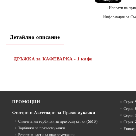
Изпрати на при
Информация за Съо
Детайлно описание
ДРЪЖКА за КАФЕВАРКА - 1 кафе
ПРОМОЦИИ
Серия V
Серия 
Филтри и Аксесоари за Прахосмукачки
Серия 
Синтетични торбички за прахосмукачки (SMS)
Серия 
Торбички за прахосмукачки
Универ
Резервни части за прахосмукачки