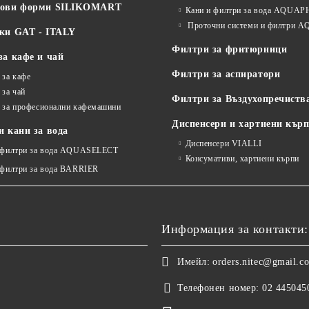
нови форми SILIKOMART
Кани и филтри за вода AQUA
Проточни системи и филтри
ки GAT - ITALY
Филтри за фритюрници
за кафе и чай
Филтри за аспиратори
 за кафе
 за чай
Филтри за Въздухопречиств
 за професионални кафемашини
Диспенсери и хартиени кър
 кани за вода
Диспенсери VIALLI
 филтри за вода AQUASELECT
Консумативи, хартиени кърпи
 филтри за вода BARRIER
Информация за контакти:
Имейл:
orders.nitec@gmail.c
Телефонен номер:
02 445045