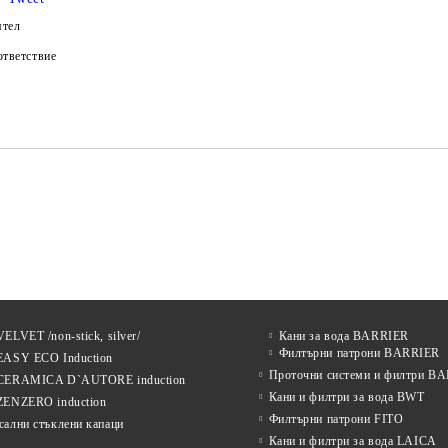
ятел
тветствие
ELVET /non-stick, silver/
Кани за вода BARRIER
Филтърни патрони BARRIER
EASY ECO Induction
Проточни системи и филтри B
CERAMICA D`AUTORE induction
Кани и филтри за вода BWT
ZENZERO induction
Филтърни патрони FITO
сални стъклени капаци
Кани и филтри за вода LAICA