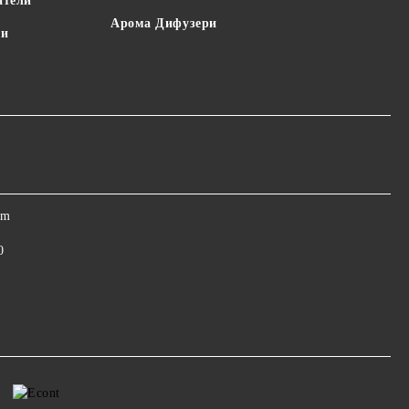
атели
Арома Дифузери
пи
om
0