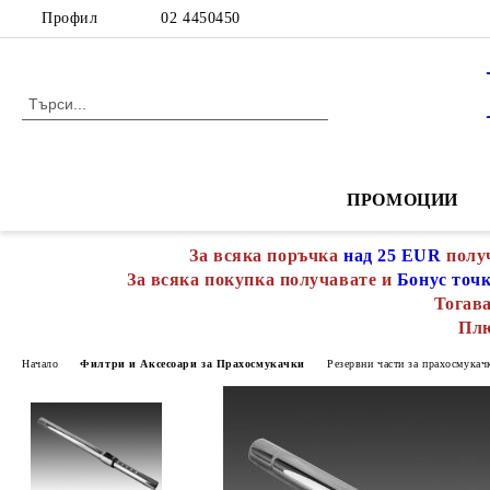
Профил
02 4450450
ПРОМОЦИИ
За всяка поръчка
над 25 EUR
полу
За всяка покупка получавате и
Бонус точ
Тогава
Пл
Начало
Филтри и Аксесоари за Прахосмукачки
Резервни части за прахосмукач