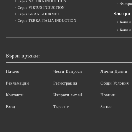
Серия NATURA INDUCTION
Филтри
Серия VIRTUS INDUCTION
Филтри и
Серия GRAN GOURMET
Серия TERRA ITALIA INDUCTION
Кани и
Кани и
Бързи връзки:
Начало
Чести Въпроси
Лични Данни
Рекламации
Регистрация
Общи Условия
Контакти
Изпрати e-mail
Новини
Вход
Търсене
За нас