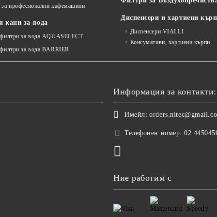
Филтри за Въздухопречиств
 за професионални кафемашини
Диспенсери и хартиени кър
 кани за вода
Диспенсери VIALLI
 филтри за вода AQUASELECT
Консумативи, хартиени кърпи
 филтри за вода BARRIER
Информация за контакти:
Имейл:
orders.nitec@gmail.c
Телефонен номер:
02 445045
Ние работим с