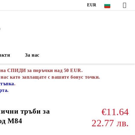
EUR
S
акти
За нас
 на СПИДИ за поръчки над 50 EUR.
 нас като заплащате с вашите бонус точки.
стъпка
.
рта.
€11.64
ични тръби за
од М84
22.77 лв.