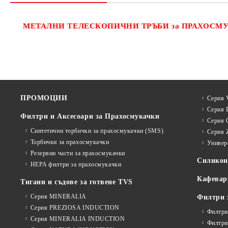
МЕТАЛНИ ТЕЛЕСКОПИЧНИ ТРЪБИ
за ПРАХОСМ
ПРОМОЦИИ
Серия V
Серия 
Филтри и Аксесоари за Прахосмукачки
Серия 
Синтетични торбички за прахосмукачки (SMS)
Серия 
Торбички за прахосмукачки
Универ
Резервни части за прахосмукачки
Силико
HEPA филтри за прахосмукачки
Кафевар
Тигани и съдове за готвене TVS
Серия MINERALIA
Филтри 
Серия PREZIOSA INDUCTION
Филтри
Серия MINERALIA INDUCTION
Филтри