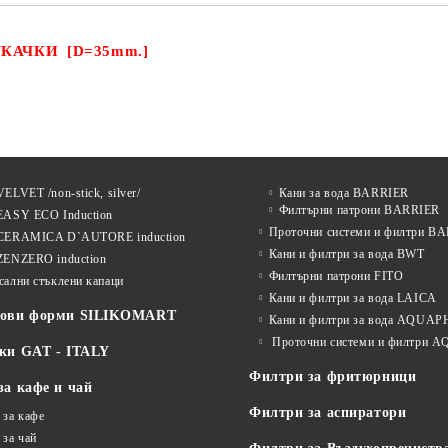
УКАЧКИ
[D=35mm.]
ELVET /non-stick, silver/
Кани за вода BARRIER
Филтърни патрони BARRIER
EASY ECO Induction
Проточни системи и филтри B
CERAMICA D`AUTORE induction
Кани и филтри за вода BWT
ZENZERO induction
Филтърни патрони FITO
сални стъклени капаци
Кани и филтри за вода LAICA
нови форми SILIKOMART
Кани и филтри за вода AQUA
Проточни системи и филтри
ки GAT - ITALY
Филтри за фритюрници
за кафе и чай
Филтри за аспиратори
 за кафе
 за чай