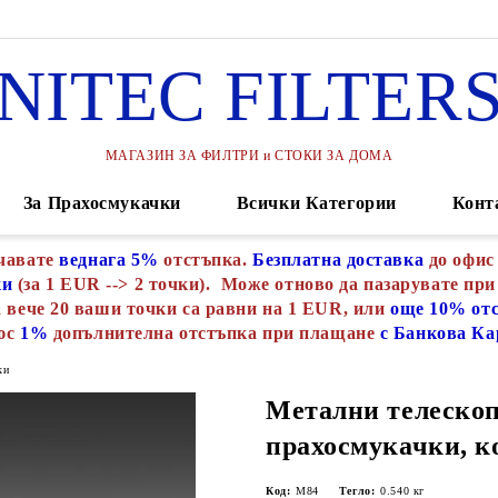
NITEC FILTER
МАГАЗИН ЗА ФИЛТРИ и СТОКИ ЗА ДОМА
За Прахосмукачки
Всички Категории
Конт
чавате
веднага 5%
отстъпка.
Безплатна доставка
до офис
ки
(за 1 EUR --> 2 точки). Може отново да пазарувате при
 вече 20 ваши точки са равни на 1 EUR, или
още 10% от
юс
1%
допълнителна отстъпка при плащане
с Банкова Ка
ки
Метални телескоп
прахосмукачки, к
Код:
М84
Тегло:
0.540
кг