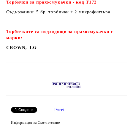
Торбички за прахосмукачки - код Т172
Съдържание: 5 бр. торбички + 2 микрофилтъра
Торбичките са подходящи за прахосмукачки с
марки:
CROWN, LG
Добави в желани
Tweet
Сподели
Информация за Съответствие