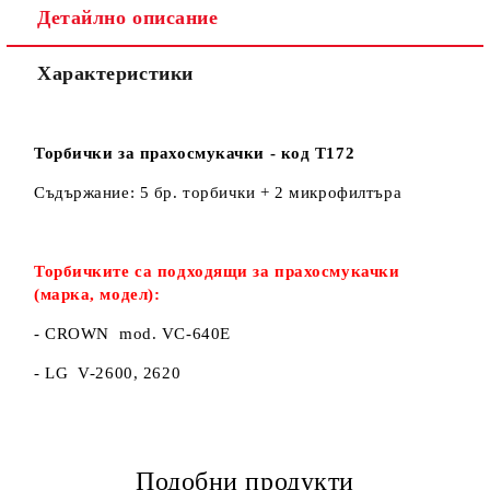
Детайлно описание
Характеристики
Торбички за прахосмукачки - код Т172
Съдържание: 5 бр. торбички + 2 микрофилтъра
Торбичките са подходящи за прахосмукачки
(марка, модел):
- CROWN mod. VC-640E
- LG V-2600, 2620
Подобни продукти