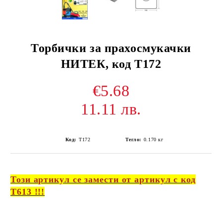
Торбички за прахосмукачки
НИТЕК, код Т172
€5.68
11.11 лв.
Код:
Т172
Тегло:
0.170
кг
Този артикул се замести от артикул с код
Т613 !!!