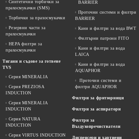
Синтетични торбички за
BARRIER
прахосмукачки (SMS)
Проточни системи и филтри
Торбички за прахосмукачки
BARRIER
Резервни части за
Кани и филтри за вода BWT
прахосмукачки
Филтърни патрони FITO
HEPA филтри за
Кани и филтри за вода
прахосмукачки
LAICA
Тигани и съдове за готвене
Кани и филтри за вода
TVS
AQUAPHOR
Серия MINERALIA
Проточни системи и
Серия PREZIOSA
филтри AQUAPHOR
INDUCTION
Филтри за фритюрници
Серия MINERALIA
INDUCTION
Филтри за аспиратори
Серия NATURA
Филтри за
INDUCTION
Въздухопречистватели
Серия VIRTUS INDUCTION
Диспенсери и хартиени