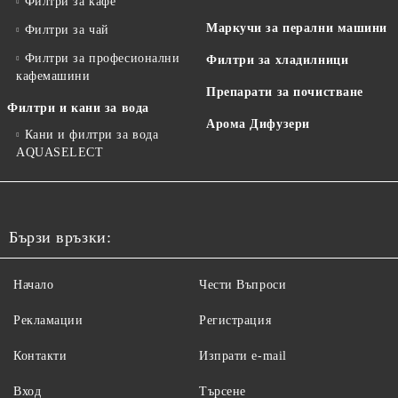
Филтри за кафе
Маркучи за перални машини
Филтри за чай
Филтри за професионални
Филтри за хладилници
кафемашини
Препарати за почистване
Филтри и кани за вода
Арома Дифузери
Кани и филтри за вода
AQUASELECT
Бързи връзки:
Начало
Чести Въпроси
Рекламации
Регистрация
Контакти
Изпрати e-mail
Вход
Търсене