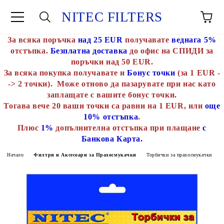
NITEC FILTERS
За всяка поръчка
над 25 EUR
получавате
веднага 5%
отстъпка.
Безплатна доставка
до офис на СПИДИ за
поръчки над 50 EUR.
За всяка покупка получавате и
Бонус точки
(за 1 EUR -
-> 2 точки). Може отново да пазарувате при нас като
заплащате с вашите бонус точки.
Тогава вече 20 ваши точки са равни на 1 EUR, или
още
10% отстъпка
.
Плюс
1%
допълнителна отстъпка при плащане
с
Банкова Карта.
Начало
Филтри и Аксесоари за Прахосмукачки
Торбички за прахосмукачки