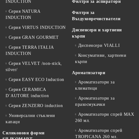
INDUCTION
Филтри за аспиратори
Серия NATURA
Филтри за
INDUCTION
Въздухопречистватели
Серия VIRTUS INDUCTION
Диспенсери и хартиени
кърпи
Серия GRAN GOURMET
Диспенсери VIALLI
Серия TERRA ITALIA
INDUCTION
Консумативи, хартиени
кърпи
Серия VELVET /non-stick,
silver/
Ароматизатори
Серия EASY ECO Induction
Ароматизатори за
климатици
Серия CERAMICA
D`AUTORE induction
Ароматизатори за
прахосмукачки
Серия ZENZERO induction
Ароматизатори спрей MAX
Универсални стъклени
260 мл.
капаци
Ароматизатори спрей
Силиконови форми
TROPICANA 260 мл.