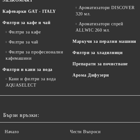
SILIKOMART
Ароматизатори DISCOVER
Кафеварки GAT - ITALY
320 мл.
Филтри за кафе и чай
Ароматизатори спрей
ALLWIC 260 мл.
Филтри за кафе
Маркучи за перални машини
Филтри за чай
Филтри за професионални
Филтри за хладилници
кафемашини
Препарати за почистване
Филтри и кани за вода
Арома Дифузери
Кани и филтри за вода
AQUASELECT
Бързи връзки:
Начало
Чести Въпроси