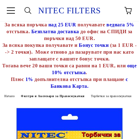
NITEC FILTERS
За всяка поръчка
над 25 EUR
получавате
веднага 5%
отстъпка.
Безплатна доставка
до офис на СПИДИ за
поръчки над 50 EUR.
За всяка покупка получавате и
Бонус точки
(за 1 EUR -
-> 2 точки). Може отново да пазарувате при нас като
заплащате с вашите бонус точки.
Тогава вече 20 ваши точки са равни на 1 EUR, или
още
10% отстъпка
.
Плюс
1%
допълнителна отстъпка при плащане
с
Банкова Карта.
Начало
Филтри и Аксесоари за Прахосмукачки
Торбички за прахосмукачки