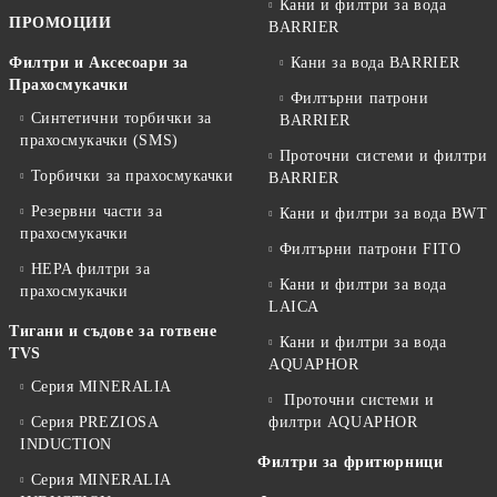
Кани и филтри за вода
ПРОМОЦИИ
BARRIER
Филтри и Аксесоари за
Кани за вода BARRIER
Прахосмукачки
Филтърни патрони
Синтетични торбички за
BARRIER
прахосмукачки (SMS)
Проточни системи и филтри
Торбички за прахосмукачки
BARRIER
Резервни части за
Кани и филтри за вода BWT
прахосмукачки
Филтърни патрони FITO
HEPA филтри за
Кани и филтри за вода
прахосмукачки
LAICA
Тигани и съдове за готвене
Кани и филтри за вода
TVS
AQUAPHOR
Серия MINERALIA
Проточни системи и
Серия PREZIOSA
филтри AQUAPHOR
INDUCTION
Филтри за фритюрници
Серия MINERALIA