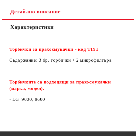
Детайлно описание
Ние ще се свържем с вас в рамките на работния ден.
Характеристики
Торбички за прахосмукачки - код Т191
Съдържание: 3 бр. торбички + 2 микрофилтъра
Торбичките са подходящи за прахосмукачки
(марка, модел):
- LG 9000, 9600