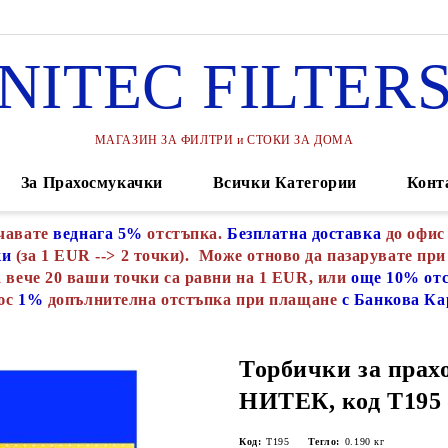
NITEC FILTER
МАГАЗИН ЗА ФИЛТРИ и СТОКИ ЗА ДОМА
За Прахосмукачки
Всички Категории
Конт
чавате
веднага 5%
отстъпка.
Безплатна доставка
до офис
ки
(за 1 EUR --> 2 точки). Може отново да пазарувате при
 вече 20 ваши точки са равни на 1 EUR, или
още 10% от
юс
1%
допълнителна отстъпка при плащане
с Банкова Ка
Торбички за прах
НИТЕК, код Т195
Код:
Т195
Тегло:
0.190
кг