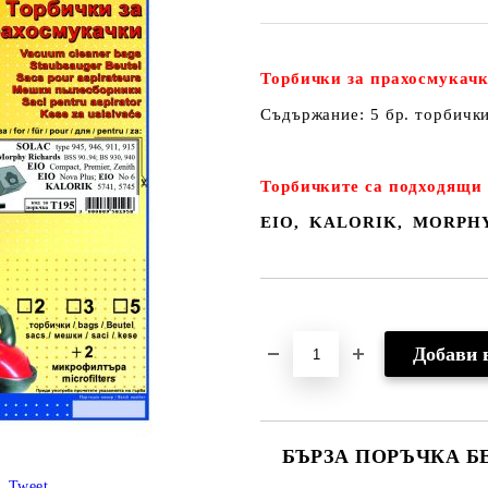
Торбички за прахосмукачк
Съдържание: 5 бр. торбичк
Торбичките са подходящи 
EIO, KALORIK, MORPH
Добави в желани
БЪРЗА ПОРЪЧКА Б
Tweet