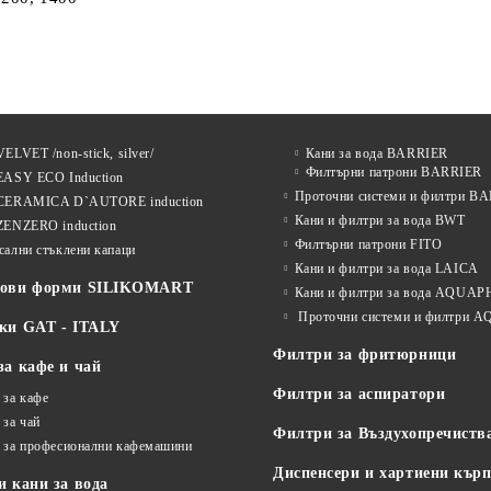
ELVET /non-stick, silver/
Кани за вода BARRIER
Филтърни патрони BARRIER
EASY ECO Induction
Проточни системи и филтри B
CERAMICA D`AUTORE induction
Кани и филтри за вода BWT
ZENZERO induction
Филтърни патрони FITO
сални стъклени капаци
Кани и филтри за вода LAICA
нови форми SILIKOMART
Кани и филтри за вода AQUA
Проточни системи и филтри
ки GAT - ITALY
Филтри за фритюрници
за кафе и чай
Филтри за аспиратори
 за кафе
 за чай
Филтри за Въздухопречиств
 за професионални кафемашини
Диспенсери и хартиени кър
 кани за вода