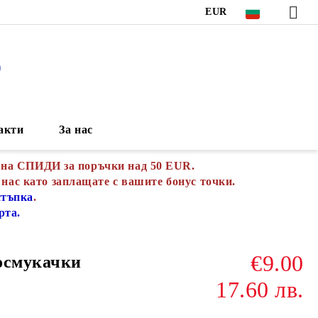
EUR
S
акти
За нас
 на СПИДИ за поръчки над 50 EUR.
 нас като заплащате с вашите бонус точки.
стъпка
.
рта.
€9.00
осмукачки
17.60 лв.