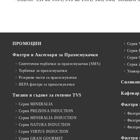
ПРОМОЦИИ
Серия V
Серия 
Филтри и Аксесоари за Прахосмукачки
Серия 
Синтетични торбички за прахосмукачки (SMS)
Серия 
Торбички за прахосмукачки
Универ
Резервни части за прахосмукачки
Силико
HEPA филтри за прахосмукачки
Кафевар
Тигани и съдове за готвене TVS
Серия MINERALIA
Филтри 
Серия PREZIOSA INDUCTION
Филтри
Серия MINERALIA INDUCTION
Филтри
Серия NATURA INDUCTION
Филтри
Серия VIRTUS INDUCTION
Филтри и
Серия GRAN GOURMET