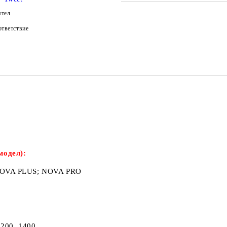
САМО ПОПЪЛНЕТЕ 2 ПОЛЕТА
ятел
тветствие
Ние ще се свържем с вас в рамки
модел):
 NOVA PLUS; NOVA PRO
1200, 1400