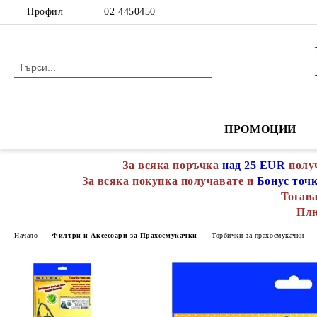
Профил
02 4450450
ПРОМОЦИИ
За всяка поръчка
над 25 EUR
полу
За всяка покупка получавате и
Бонус точ
Тогава
Пл
Начало
Филтри и Аксесоари за Прахосмукачки
Торбички за прахосмукачки