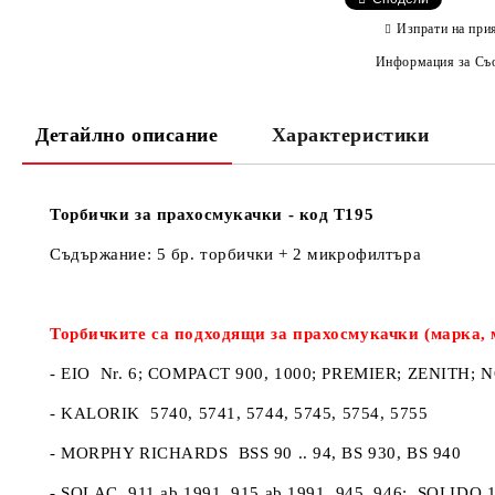
Изпрати на при
Информация за Съо
Детайлно описание
Характеристики
Торбички за прахосмукачки - код Т195
Съдържание: 5 бр. торбички + 2 микрофилтъра
Торбичките са подходящи за прахосмукачки (марка, 
- EIO Nr. 6; COMPACT 900, 1000; PREMIER; ZENITH;
- KALORIK 5740, 5741, 5744, 5745, 5754, 5755
- MORPHY RICHARDS BSS 90 .. 94, BS 930, BS 940
- SOLAC 911 ab 1991, 915 ab 1991, 945, 946; SOLIDO 