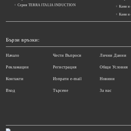
Серия TERRA ITALIA INDUCTION
Кани и
Кани и
Бързи връзки:
Начало
Чести Въпроси
Лични Данни
Рекламации
Регистрация
Общи Условия
Контакти
Изпрати e-mail
Новини
Вход
Търсене
За нас