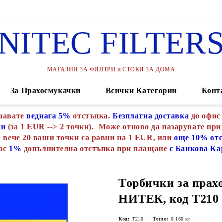
NITEC FILTER
МАГАЗИН ЗА ФИЛТРИ и СТОКИ ЗА ДОМА
За Прахосмукачки
Всички Категории
Конт
чавате
веднага 5%
отстъпка.
Безплатна доставка
до офис
ки
(за 1 EUR --> 2 точки). Може отново да пазарувате при
 вече 20 ваши точки са равни на 1 EUR, или
още 10% от
юс
1%
допълнителна отстъпка при плащане
с Банкова Ка
Торбички за прах
НИТЕК, код Т210
Код:
Т210
Тегло:
0.160
кг