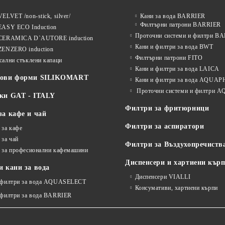
ELVET /non-stick, silver/
Кани за вода BARRIER
Филтърни патрони BARRIER
EASY ECO Induction
Проточни системи и филтри B
CERAMICA D`AUTORE induction
Кани и филтри за вода BWT
ZENZERO induction
Филтърни патрони FITO
сални стъклени капаци
Кани и филтри за вода LAICA
нови форми SILIKOMART
Кани и филтри за вода AQUA
Проточни системи и филтри
ки GAT - ITALY
Филтри за фритюрници
за кафе и чай
Филтри за аспиратори
 за кафе
 за чай
Филтри за Въздухопречиств
 за професионални кафемашини
Диспенсери и хартиени кър
 кани за вода
Диспенсери VIALLI
 филтри за вода AQUASELECT
Консумативи, хартиени кърпи
 филтри за вода BARRIER