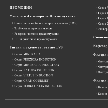
ПРОМОЦИИ
Серия V
Серия 
Филтри и Аксесоари за Прахосмукачки
Серия 
Синтетични торбички за прахосмукачки (SMS)
Серия 
Торбички за прахосмукачки
Универ
Резервни части за прахосмукачки
Силико
HEPA филтри за прахосмукачки
Кафевар
Тигани и съдове за готвене TVS
Серия MINERALIA
Филтри 
Серия PREZIOSA INDUCTION
Филтри
Серия MINERALIA INDUCTION
Филтри
Серия NATURA INDUCTION
Филтри
Серия VIRTUS INDUCTION
Филтри и
Серия GRAN GOURMET
Серия TERRA ITALIA INDUCTION
Кани и
Кани и