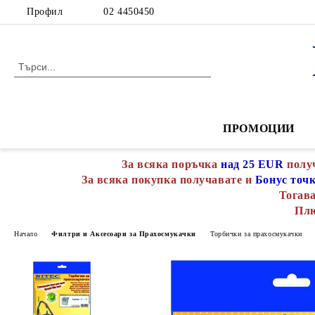
Профил
02 4450450
ПРОМОЦИИ
За всяка поръчка
над 25 EUR
полу
За всяка покупка получавате и
Бонус точ
Тогава
Пл
Начало
Филтри и Аксесоари за Прахосмукачки
Торбички за прахосмукачки