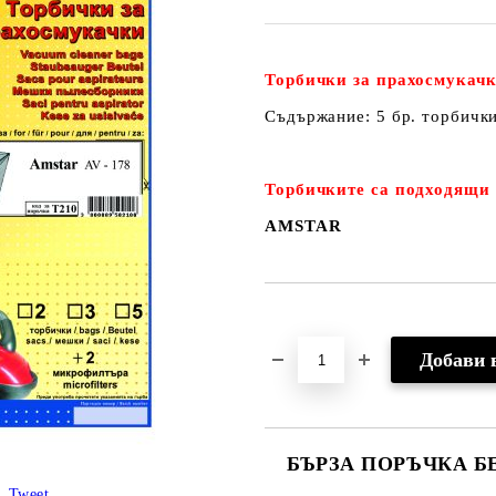
Торбички за прахосмукачк
Съдържание: 5 бр. торбичк
Торбичките са подходящи 
AMSTAR
Добави в желани
БЪРЗА ПОРЪЧКА Б
Tweet