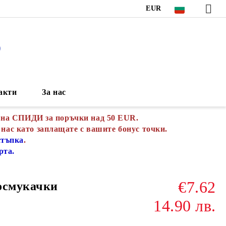
EUR
S
акти
За нас
 на СПИДИ за поръчки над 50 EUR.
 нас като заплащате с вашите бонус точки.
стъпка
.
рта.
€7.62
осмукачки
14.90 лв.