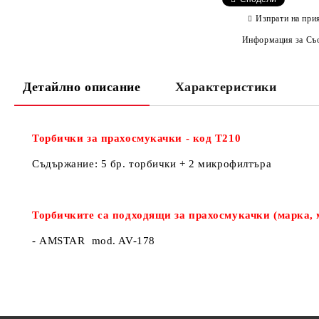
Изпрати на при
Информация за Съо
Детайлно описание
Характеристики
Торбички за прахосмукачки - код Т210
Съдържание: 5 бр. торбички + 2 микрофилтъра
Торбичките са подходящи за прахосмукачки (марка, 
- AMSTAR mod. AV-178