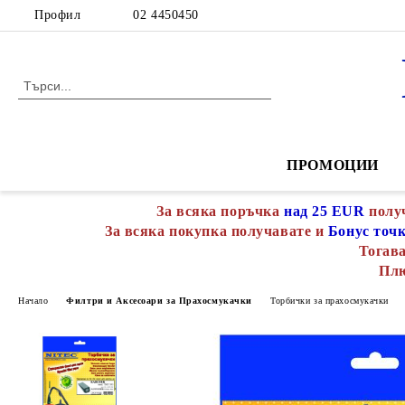
Профил
02 4450450
ПРОМОЦИИ
За всяка поръчка
над 25 EUR
полу
За всяка покупка получавате и
Бонус точ
Тогава
Пл
Начало
Филтри и Аксесоари за Прахосмукачки
Торбички за прахосмукачки