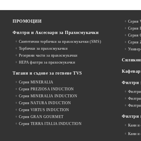
ПРОМОЦИИ
Серия V
Серия 
Филтри и Аксесоари за Прахосмукачки
Серия 
Синтетични торбички за прахосмукачки (SMS)
Серия 
Торбички за прахосмукачки
Универ
Резервни части за прахосмукачки
Силико
HEPA филтри за прахосмукачки
Кафевар
Тигани и съдове за готвене TVS
Серия MINERALIA
Филтри 
Серия PREZIOSA INDUCTION
Филтри
Серия MINERALIA INDUCTION
Филтри
Серия NATURA INDUCTION
Филтри
Серия VIRTUS INDUCTION
Филтри и
Серия GRAN GOURMET
Серия TERRA ITALIA INDUCTION
Кани и
Кани и