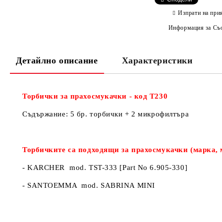
Изпрати на при
Информация за Съо
Детайлно описание
Характеристики
Торбички за прахосмукачки - код Т230
Съдържание: 5 бр. торбички + 2 микрофилтъра
Торбичките са подходящи за прахосмукачки (марка, 
- KARCHER mod. TST-333 [Part No 6.905-330]
- SANTOEMMA mod. SABRINA MINI