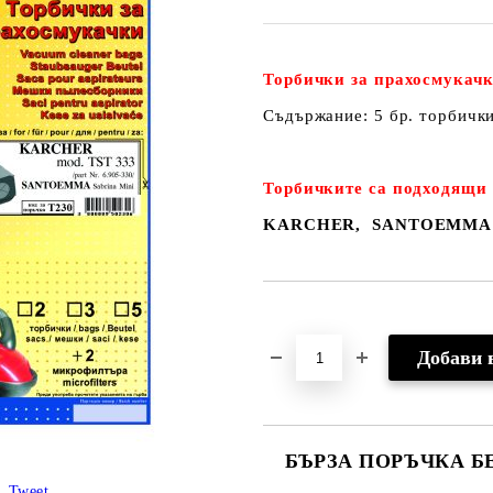
Торбички за прахосмукачк
Съдържание: 5 бр. торбичк
Торбичките са подходящи 
KARCHER, SANTOEMMA
Добави в желани
БЪРЗА ПОРЪЧКА Б
Tweet