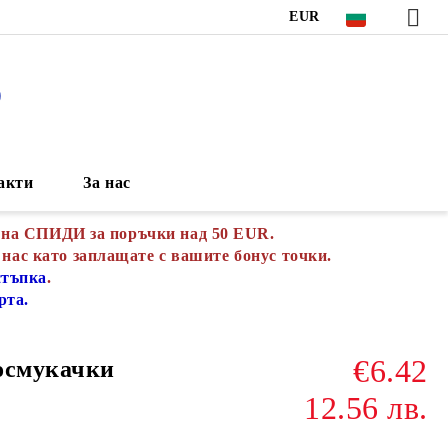
EUR
S
акти
За нас
 на СПИДИ за поръчки над 50 EUR.
 нас като заплащате с вашите бонус точки.
стъпка
.
рта.
€6.42
осмукачки
12.56 лв.