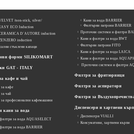
ELVET /non-stick, silver/
Кани за вода BARRIER
Филтърни патрони BARRIER
EASY ECO Induction
Проточни системи и филтри B
CERAMICA D`AUTORE induction
Кани и филтри за вода BWT
ZENZERO induction
Филтърни патрони FITO
сални стъклени капаци
Кани и филтри за вода LAICA
нови форми SILIKOMART
Кани и филтри за вода AQUA
Проточни системи и филтри
ки GAT - ITALY
Филтри за фритюрници
за кафе и чай
Филтри за аспиратори
 за кафе
 за чай
Филтри за Въздухопречиств
 за професионални кафемашини
Диспенсери и хартиени кър
 кани за вода
Диспенсери VIALLI
 филтри за вода AQUASELECT
Консумативи, хартиени кърпи
 филтри за вода BARRIER