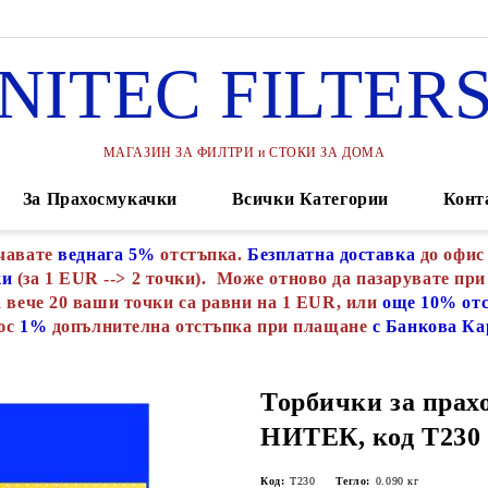
NITEC FILTER
МАГАЗИН ЗА ФИЛТРИ и СТОКИ ЗА ДОМА
За Прахосмукачки
Всички Категории
Конт
чавате
веднага 5%
отстъпка.
Безплатна доставка
до офис
ки
(за 1 EUR --> 2 точки). Може отново да пазарувате при
 вече 20 ваши точки са равни на 1 EUR, или
още 10% от
юс
1%
допълнителна отстъпка при плащане
с Банкова Ка
Торбички за прах
НИТЕК, код Т230
Код:
Т230
Тегло:
0.090
кг