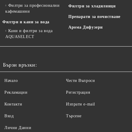
Филтри за професионални
Филтри за хладилници
кафемашини
Препарати за почистване
Филтри и кани за вода
Арома Дифузери
Кани и филтри за вода
AQUASELECT
Бързи връзки:
Начало
Чести Въпроси
Рекламации
Регистрация
Контакти
Изпрати e-mail
Вход
Търсене
Лични Данни