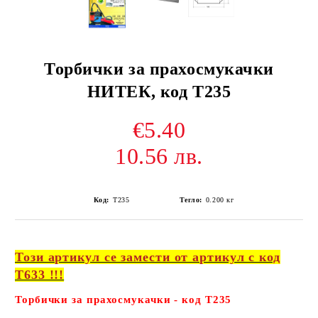
Торбички за прахосмукачки
НИТЕК, код Т235
€5.40
10.56 лв.
Код:
Т235
Тегло:
0.200
кг
Този артикул се замести от артикул с код
Т633 !!!
Торбички за прахосмукачки - код Т235