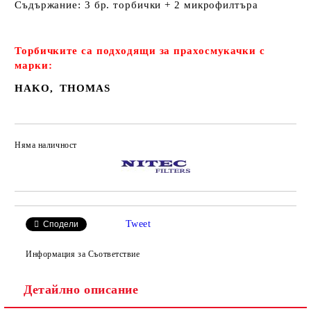
Съдържание: 3 бр. торбички + 2 микрофилтъра
Торбичките са подходящи за прахосмукачки с
марки:
HAKO, THOMAS
Няма наличност
Добави в желани
Tweet
Сподели
Информация за Съответствие
Детайлно описание