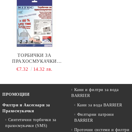
ТОРБИЧКИ ЗА
ПРАХОСМУКАЧКИ
НИТЕК, КОД Т633
€7.32
14.32 лв.
Кани и филтри за вода
ПРОМОЦИИ
BARRIER
Филтри и Аксесоари за
Кани за вода BARRIER
Прахосмукачки
Филтърни патрони
Синтетични торбички за
BARRIER
прахосмукачки (SMS)
Проточни системи и филтри