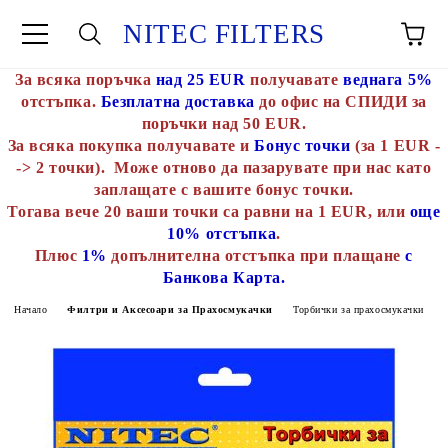
NITEC FILTERS
За всяка поръчка
над 25 EUR
получавате
веднага 5%
отстъпка.
Безплатна доставка
до офис на СПИДИ за
поръчки над 50 EUR.
За всяка покупка получавате и
Бонус точки
(за 1 EUR -
-> 2 точки). Може отново да пазарувате при нас като
заплащате с вашите бонус точки.
Тогава вече 20 ваши точки са равни на 1 EUR, или
още
10% отстъпка
.
Плюс
1%
допълнителна отстъпка при плащане
с
Банкова Карта.
Начало
Филтри и Аксесоари за Прахосмукачки
Торбички за прахосмукачки