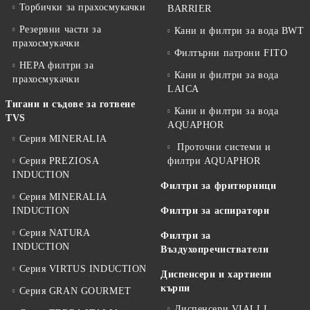
Торбички за прахосмукачки
BARRIER
Резервни части за
Кани и филтри за вода BWT
прахосмукачки
Филтърни патрони FITO
HEPA филтри за
Кани и филтри за вода
прахосмукачки
LAICA
Тигани и съдове за готвене
Кани и филтри за вода
TVS
AQUAPHOR
Серия MINERALIA
Проточни системи и
Серия PREZIOSA
филтри AQUAPHOR
INDUCTION
Филтри за фритюрници
Серия MINERALIA
INDUCTION
Филтри за аспиратори
Серия NATURA
Филтри за
INDUCTION
Въздухопречистватели
Серия VIRTUS INDUCTION
Диспенсери и хартиени
кърпи
Серия GRAN GOURMET
Диспенсери VIALLI