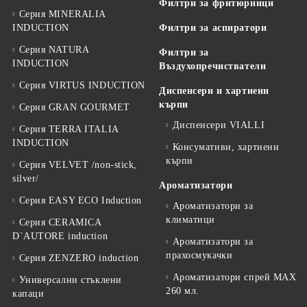
Филтри за фритюрници
Серия MINERALIA
INDUCTION
Филтри за аспиратори
Серия NATURA
Филтри за
INDUCTION
Въздухопречистватели
Серия VIRTUS INDUCTION
Диспенсери и хартиени
кърпи
Серия GRAN GOURMET
Диспенсери VIALLI
Серия TERRA ITALIA
INDUCTION
Консумативи, хартиени
кърпи
Серия VELVET /non-stick,
silver/
Ароматизатори
Серия EASY ECO Induction
Ароматизатори за
климатици
Серия CERAMICA
D`AUTORE induction
Ароматизатори за
прахосмукачки
Серия ZENZERO induction
Ароматизатори спрей MAX
Универсални стъклени
260 мл.
капаци