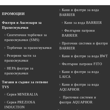
Кани и филтри за вода
ПРОМОЦИИ
BARRIER
Филтри и Аксесоари за
Кани за вода BARRIER
Прахосмукачки
Филтърни патрони
Синтетични торбички за
BARRIER
прахосмукачки (SMS)
Проточни системи и филтри
Торбички за прахосмукачки
BARRIER
Резервни части за
Кани и филтри за вода BWT
прахосмукачки
Филтърни патрони FITO
HEPA филтри за
Кани и филтри за вода
прахосмукачки
LAICA
Тигани и съдове за готвене
Кани и филтри за вода
TVS
AQUAPHOR
Серия MINERALIA
Проточни системи и
Серия PREZIOSA
филтри AQUAPHOR
INDUCTION