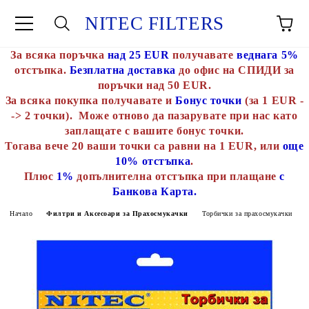
NITEC FILTERS
За всяка поръчка
над 25 EUR
получавате
веднага 5%
отстъпка.
Безплатна доставка
до офис на СПИДИ за
поръчки над 50 EUR.
За всяка покупка получавате и
Бонус точки
(за 1 EUR -
-> 2 точки). Може отново да пазарувате при нас като
заплащате с вашите бонус точки.
Тогава вече 20 ваши точки са равни на 1 EUR, или
още
10% отстъпка
.
Плюс
1%
допълнителна отстъпка при плащане
с
Банкова Карта.
Начало
Филтри и Аксесоари за Прахосмукачки
Торбички за прахосмукачки