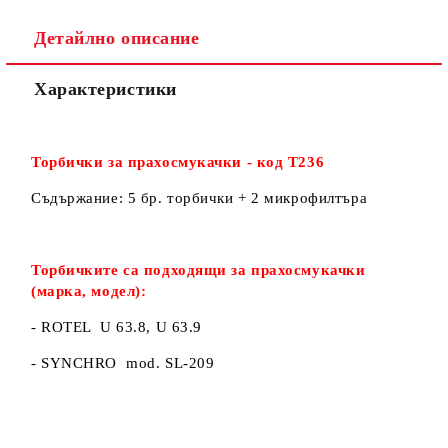
Детайлно описание
Ние ще се свържем с вас в рамките на работния ден.
Характеристики
Торбички за прахосмукачки - код Т236
Съдържание: 5 бр. торбички + 2 микрофилтъра
Торбичките са подходящи за прахосмукачки
(марка, модел):
- ROTEL U 63.8, U 63.9
- SYNCHRO mod. SL-209