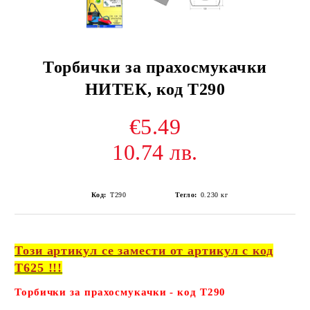
Торбички за прахосмукачки
НИТЕК, код Т290
€5.49
10.74 лв.
Код:
Т290
Тегло:
0.230
кг
Този артикул се замести от артикул с код
Т625 !!!
Торбички за прахосмукачки - код Т290