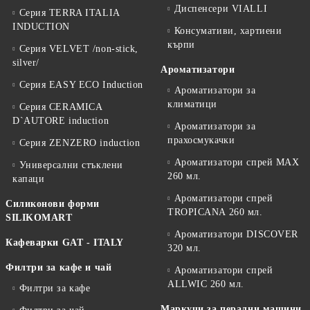
Диспенсери VIALLI
Серия TERRA ITALIA
INDUCTION
Консумативи, хартиени
кърпи
Серия VELVET /non-stick,
silver/
Ароматизатори
Серия EASY ECO Induction
Ароматизатори за
климатици
Серия CERAMICA
D`AUTORE induction
Ароматизатори за
прахосмукачки
Серия ZENZERO induction
Ароматизатори спрей MAX
Универсални стъклени
260 мл.
капаци
Ароматизатори спрей
Силиконови форми
TROPICANA 260 мл.
SILIKOMART
Ароматизатори DISCOVER
Кафеварки GAT - ITALY
320 мл.
Филтри за кафе и чай
Ароматизатори спрей
ALLWIC 260 мл.
Филтри за кафе
Маркучи за перални машини