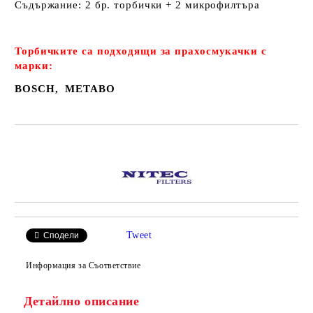
Съдържание: 2 бр. торбички + 2 микрофилтъра
Торбичките са подходящи за прахосмукачки с
марки:
BOSCH, METABO
Добави в желани
Tweet
Сподели
Информация за Съответствие
Детайлно описание