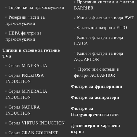
Проточни системи и филтри
Торбички за прахосмукачки
BARRIER
Резервни части за
Кани и филтри за вода BWT
прахосмукачки
Филтърни патрони FITO
HEPA филтри за
Кани и филтри за вода
прахосмукачки
LAICA
Тигани и съдове за готвене
Кани и филтри за вода
TVS
AQUAPHOR
Серия MINERALIA
Проточни системи и
Серия PREZIOSA
филтри AQUAPHOR
INDUCTION
Филтри за фритюрници
Серия MINERALIA
INDUCTION
Филтри за аспиратори
Серия NATURA
Филтри за
INDUCTION
Въздухопречистватели
Серия VIRTUS INDUCTION
Диспенсери и хартиени
кърпи
Серия GRAN GOURMET