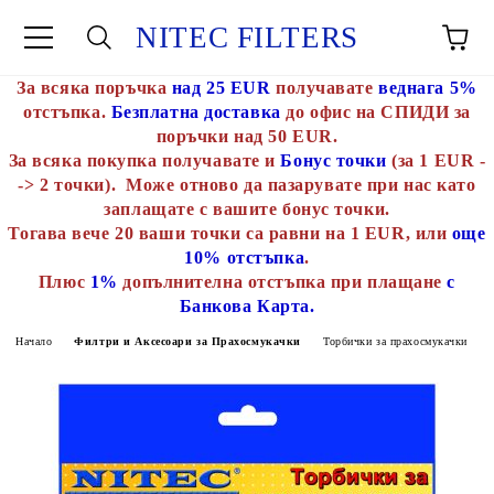
NITEC FILTERS
За всяка поръчка
над 25 EUR
получавате
веднага 5%
отстъпка.
Безплатна доставка
до офис на СПИДИ за
поръчки над 50 EUR.
За всяка покупка получавате и
Бонус точки
(за 1 EUR -
-> 2 точки). Може отново да пазарувате при нас като
заплащате с вашите бонус точки.
Тогава вече 20 ваши точки са равни на 1 EUR, или
още
10% отстъпка
.
Плюс
1%
допълнителна отстъпка при плащане
с
Банкова Карта.
Начало
Филтри и Аксесоари за Прахосмукачки
Торбички за прахосмукачки