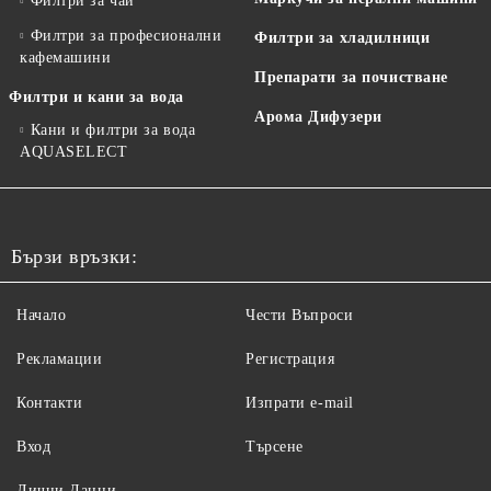
Филтри за чай
Филтри за професионални
Филтри за хладилници
кафемашини
Препарати за почистване
Филтри и кани за вода
Арома Дифузери
Кани и филтри за вода
AQUASELECT
Бързи връзки:
Начало
Чести Въпроси
Рекламации
Регистрация
Контакти
Изпрати e-mail
Вход
Търсене
Лични Данни