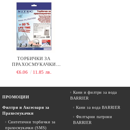
ТОРБИЧКИ ЗА
ПРАХОСМУКАЧКИ
НИТЕК, КОД Т625
€6.06
11.85 лв.
Кани и филтри за вода
ПРОМОЦИИ
BARRIER
Филтри и Аксесоари за
Кани за вода BARRIER
Прахосмукачки
Филтърни патрони
Синтетични торбички за
BARRIER
прахосмукачки (SMS)