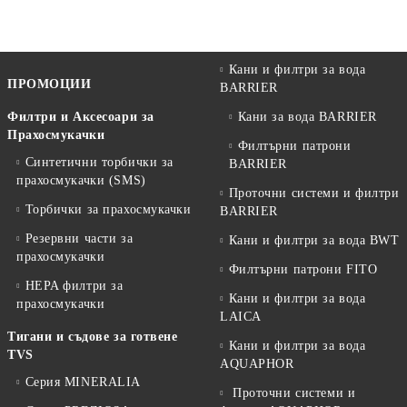
Кани и филтри за вода
ПРОМОЦИИ
BARRIER
Филтри и Аксесоари за
Кани за вода BARRIER
Прахосмукачки
Филтърни патрони
Синтетични торбички за
BARRIER
прахосмукачки (SMS)
Проточни системи и филтри
Торбички за прахосмукачки
BARRIER
Резервни части за
Кани и филтри за вода BWT
прахосмукачки
Филтърни патрони FITO
HEPA филтри за
Кани и филтри за вода
прахосмукачки
LAICA
Тигани и съдове за готвене
Кани и филтри за вода
TVS
AQUAPHOR
Серия MINERALIA
Проточни системи и