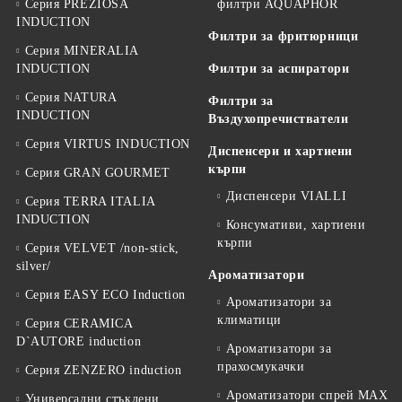
Серия PREZIOSA
филтри AQUAPHOR
INDUCTION
Филтри за фритюрници
Серия MINERALIA
INDUCTION
Филтри за аспиратори
Серия NATURA
Филтри за
INDUCTION
Въздухопречистватели
Серия VIRTUS INDUCTION
Диспенсери и хартиени
кърпи
Серия GRAN GOURMET
Диспенсери VIALLI
Серия TERRA ITALIA
INDUCTION
Консумативи, хартиени
кърпи
Серия VELVET /non-stick,
silver/
Ароматизатори
Серия EASY ECO Induction
Ароматизатори за
климатици
Серия CERAMICA
D`AUTORE induction
Ароматизатори за
прахосмукачки
Серия ZENZERO induction
Ароматизатори спрей MAX
Универсални стъклени