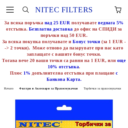
NITEC FILTERS
За всяка поръчка
над 25 EUR
получавате
веднага 5%
отстъпка.
Безплатна доставка
до офис на СПИДИ за
поръчки над 50 EUR.
За всяка покупка получавате и
Бонус точки
(за 1 EUR -
-> 2 точки). Може отново да пазарувате при нас като
заплащате с вашите бонус точки.
Тогава вече 20 ваши точки са равни на 1 EUR, или
още
10% отстъпка
.
Плюс
1%
допълнителна отстъпка при плащане
с
Банкова Карта.
Начало
Филтри и Аксесоари за Прахосмукачки
Торбички за прахосмукачки