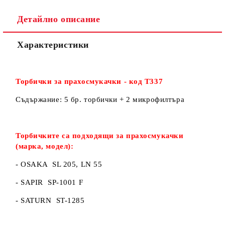
Детайлно описание
Ние ще се свържем с вас в рамките на работния ден.
Характеристики
Торбички за прахосмукачки - код Т337
Съдържание: 5 бр. торбички + 2 микрофилтъра
Торбичките са подходящи за прахосмукачки
(марка, модел):
- OSAKA SL 205, LN 55
- SAPIR SP-1001 F
- SATURN ST-1285