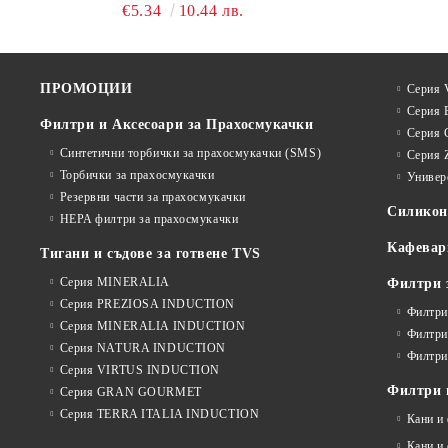
€5.34
10.44 лв.
ПРОМОЦИИ
Серия V
Серия 
Филтри и Аксесоари за Прахосмукачки
Серия 
Синтетични торбички за прахосмукачки (SMS)
Серия 
Торбички за прахосмукачки
Универ
Резервни части за прахосмукачки
Силико
HEPA филтри за прахосмукачки
Кафевар
Тигани и съдове за готвене TVS
Серия MINERALIA
Филтри 
Серия PREZIOSA INDUCTION
Филтри
Серия MINERALIA INDUCTION
Филтри
Серия NATURA INDUCTION
Филтри
Серия VIRTUS INDUCTION
Филтри и
Серия GRAN GOURMET
Серия TERRA ITALIA INDUCTION
Кани и
Кани и