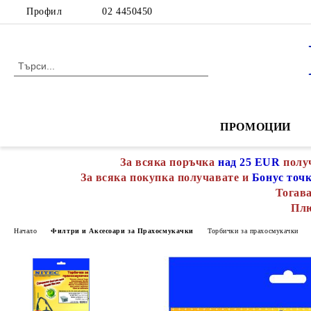
Профил
02 4450450
ПРОМОЦИИ
За всяка поръчка
над 25 EUR
полу
За всяка покупка получавате и
Бонус точ
Тогава
Пл
Начало
Филтри и Аксесоари за Прахосмукачки
Торбички за прахосмукачки