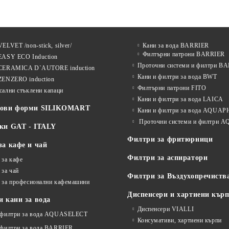
ELVET /non-stick, silver/
Кани за вода BARRIER
Филтърни патрони BARRIER
EASY ECO Induction
Проточни системи и филтри B
CERAMICA D`AUTORE induction
Кани и филтри за вода BWT
ZENZERO induction
Филтърни патрони FITO
сални стъклени капаци
Кани и филтри за вода LAICA
нови форми SILIKOMART
Кани и филтри за вода AQUA
Проточни системи и филтри
ки GAT - ITALY
Филтри за фритюрници
за кафе и чай
Филтри за аспиратори
 за кафе
 за чай
Филтри за Въздухопречиств
 за професионални кафемашини
Диспенсери и хартиени кър
 кани за вода
Диспенсери VIALLI
 филтри за вода AQUASELECT
Консумативи, хартиени кърпи
 филтри за вода BARRIER