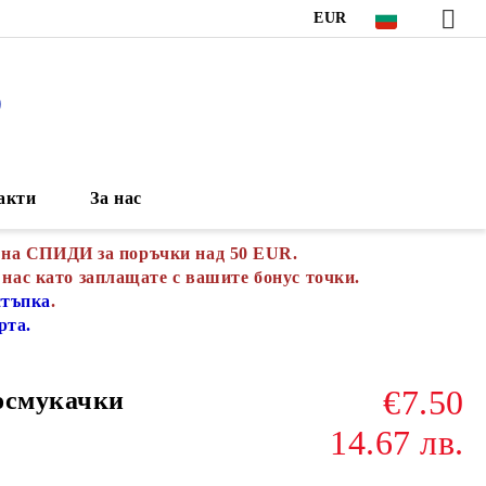
EUR
S
акти
За нас
 на СПИДИ за поръчки над 50 EUR.
 нас като заплащате с вашите бонус точки.
стъпка
.
рта.
€7.50
осмукачки
14.67 лв.