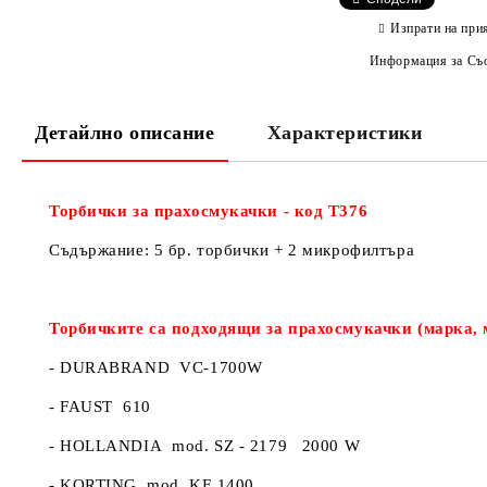
Изпрати на при
Информация за Съо
Детайлно описание
Характеристики
Торбички за прахосмукачки - код Т376
Съдържание: 5 бр. торбички + 2 микрофилтъра
Торбичките са подходящи за прахосмукачки (марка, 
- DURABRAND VC-1700W
- FAUST 610
- HOLLANDIA mod. SZ - 2179 2000 W
- KORTING mod. KE 1400