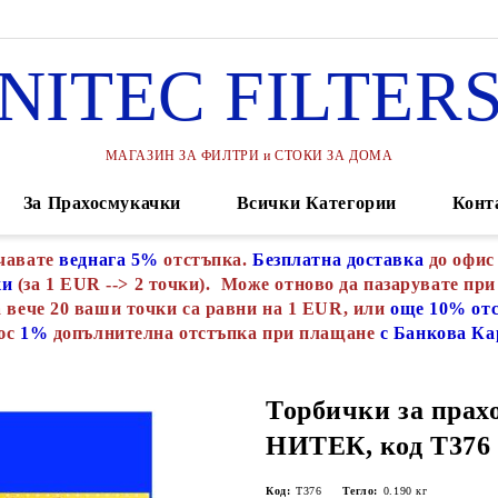
NITEC FILTER
МАГАЗИН ЗА ФИЛТРИ и СТОКИ ЗА ДОМА
За Прахосмукачки
Всички Категории
Конт
чавате
веднага 5%
отстъпка.
Безплатна доставка
до офис
ки
(за 1 EUR --> 2 точки). Може отново да пазарувате при
 вече 20 ваши точки са равни на 1 EUR, или
още 10% от
юс
1%
допълнителна отстъпка при плащане
с Банкова Ка
Торбички за прах
НИТЕК, код Т376
Код:
Т376
Тегло:
0.190
кг