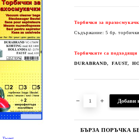
Торбички за прахосмукачк
Съдържание: 5 бр. торбичк
Торбичките са подходящи 
DURABRAND
, FAUST
,
H
Добави в желани
БЪРЗА ПОРЪЧКА Б
Tweet