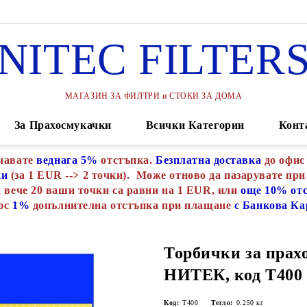
NITEC FILTER
МАГАЗИН ЗА ФИЛТРИ и СТОКИ ЗА ДОМА
За Прахосмукачки
Всички Категории
Конт
чавате
веднага 5%
отстъпка.
Безплатна доставка
до офис
ки
(за 1 EUR --> 2 точки). Може отново да пазарувате при
 вече 20 ваши точки са равни на 1 EUR, или
още 10% от
юс
1%
допълнителна отстъпка при плащане
с Банкова Ка
Торбички за прах
НИТЕК, код Т400
Код:
Т400
Тегло:
0.250
кг