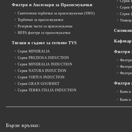
Серия 
Филтри и Аксесоари за Прахосмукачки
Серия 
Синтетични торбички за прахосмукачки (SMS)
Серия 
Торбички за прахосмукачки
Универ
Резервни части за прахосмукачки
Силико
HEPA филтри за прахосмукачки
Кафевар
Тигани и съдове за готвене TVS
Серия MINERALIA
Филтри 
Серия PREZIOSA INDUCTION
Филтри
Серия MINERALIA INDUCTION
Филтри
Серия NATURA INDUCTION
Филтри
Серия VIRTUS INDUCTION
Филтри и
Серия GRAN GOURMET
Серия TERRA ITALIA INDUCTION
Кани и
Кани и
Бързи връзки: