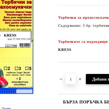
Торбички за прахосмукачк
Съдържание: 3 бр. торбичк
Торбичките са подходящи 
KRESS
Добави в желани
БЪРЗА ПОРЪЧКА Б
Tweet