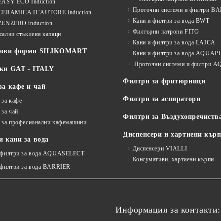
EASY ECO Induction
Проточни системи и филтри B
CERAMICA D`AUTORE induction
Кани и филтри за вода BWT
ZENZERO induction
Филтърни патрони FITO
сални стъклени капаци
Кани и филтри за вода LAICA
нови форми SILIKOMART
Кани и филтри за вода AQUA
Проточни системи и филтри
ки GAT - ITALY
Филтри за фритюрници
за кафе и чай
Филтри за аспиратори
 за кафе
 за чай
Филтри за Въздухопречиств
 за професионални кафемашини
Диспенсери и хартиени кър
 кани за вода
Диспенсери VIALLI
 филтри за вода AQUASELECT
Консумативи, хартиени кърпи
 филтри за вода BARRIER
Информация за контакти: