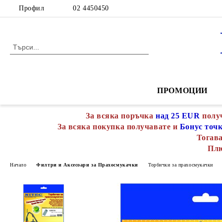
Профил
02 4450450
ПРОМОЦИИ
За всяка поръчка
над 25 EUR
полу
За всяка покупка получавате и
Бонус точ
Тогава
Пл
Начало
Филтри и Аксесоари за Прахосмукачки
Торбички за прахосмукачки