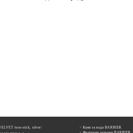
ELVET /non-stick, silver/
Кани за вода BARRIER
Филтърни патрони BARRIER