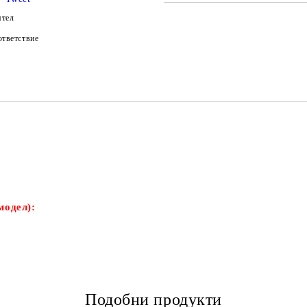
САМО ПОПЪЛНЕТЕ 2 ПОЛЕТА
ятел
тветствие
Ние ще се свържем с вас в рамки
модел):
Подобни продукти