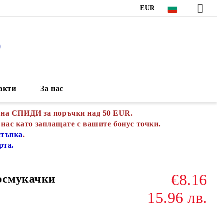
EUR
S
акти
За нас
 на СПИДИ за поръчки над 50 EUR.
 нас като заплащате с вашите бонус точки.
стъпка
.
рта.
€8.16
осмукачки
15.96 лв.