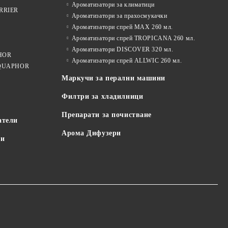
Ароматизатори за климатици
ARRIER
Ароматизатори за прахосмукачки
Ароматизатори спрей MAX 260 мл.
Ароматизатори спрей TROPICANA 260 мл.
Ароматизатори DISCOVER 320 мл.
PHOR
Ароматизатори спрей ALLWIC 260 мл.
 AQUAPHOR
Маркучи за перални машини
Филтри за хладилници
Препарати за почистване
атели
Арома Дифузери
пи