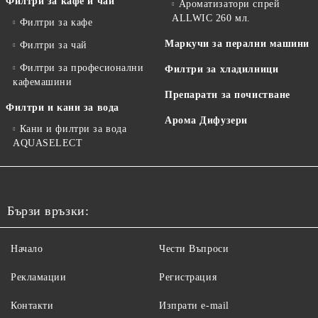
Филтри за кафе и чай
Ароматизатори спрей
ALLWIC 260 мл.
Филтри за кафе
Маркучи за перални машини
Филтри за чай
Филтри за професионални
Филтри за хладилници
кафемашини
Препарати за почистване
Филтри и кани за вода
Арома Дифузери
Кани и филтри за вода
AQUASELECT
Бързи връзки:
Начало
Чести Въпроси
Рекламации
Регистрация
Контакти
Изпрати e-mail