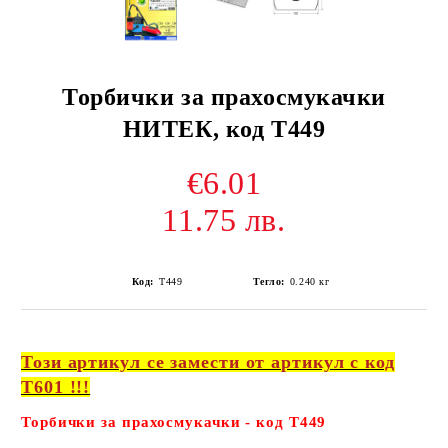
Торбички за прахосмукачки
НИТЕК, код Т449
€6.01
11.75 лв.
Код:
Т449
Тегло:
0.240
кг
Този артикул се замести от артикул с код
Т601 !!!
Торбички за прахосмукачки - код Т449