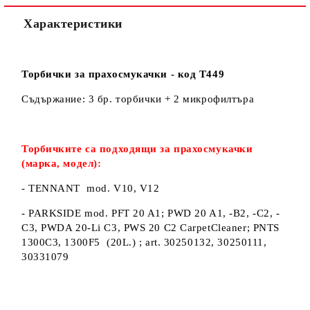
Характеристики
Торбички за прахосмукачки - код Т449
Съдържание: 3 бр. торбички + 2 микрофилтъра
Торбичките са подходящи за прахосмукачки
(марка, модел):
- TENNANT mod. V10, V12
- PARKSIDE mod. PFT 20 A1; PWD 20 A1, -B2, -C2, -
C3, PWDA 20-Li C3, PWS 20 C2 CarpetCleaner; PNTS
1300C3, 1300F5 (20L.) ; art. 30250132, 30250111,
30331079