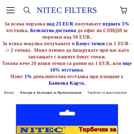
NITEC FILTERS
За всяка поръчка
над 25 EUR
получавате
веднага 5%
отстъпка.
Безплатна доставка
до офис на СПИДИ за
поръчки над 50 EUR.
За всяка покупка получавате и
Бонус точки
(за 1 EUR -
-> 2 точки). Може отново да пазарувате при нас като
заплащате с вашите бонус точки.
Тогава вече 20 ваши точки са равни на 1 EUR, или
още
10% отстъпка
.
Плюс
1%
допълнителна отстъпка при плащане
с
Банкова Карта.
Начало
Филтри и Аксесоари за Прахосмукачки
Торбички за прахосмукачки