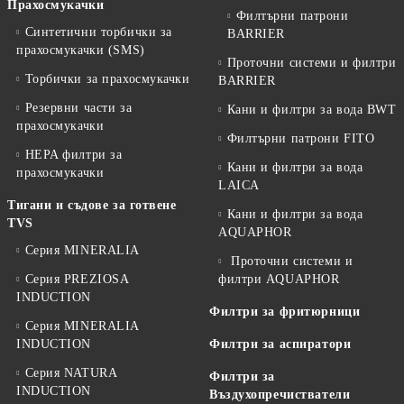
Прахосмукачки
Филтърни патрони
Синтетични торбички за
BARRIER
прахосмукачки (SMS)
Проточни системи и филтри
Торбички за прахосмукачки
BARRIER
Резервни части за
Кани и филтри за вода BWT
прахосмукачки
Филтърни патрони FITO
HEPA филтри за
Кани и филтри за вода
прахосмукачки
LAICA
Тигани и съдове за готвене
Кани и филтри за вода
TVS
AQUAPHOR
Серия MINERALIA
Проточни системи и
Серия PREZIOSA
филтри AQUAPHOR
INDUCTION
Филтри за фритюрници
Серия MINERALIA
INDUCTION
Филтри за аспиратори
Серия NATURA
Филтри за
INDUCTION
Въздухопречистватели