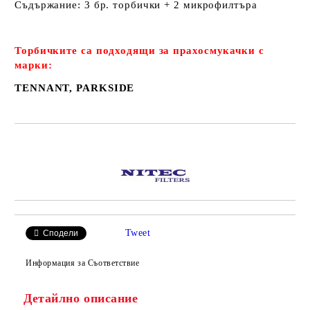
Съдържание: 3 бр. торбички + 2 микрофилтъра
Торбичките са подходящи за прахосмукачки с
марки:
TENNANT, PARKSIDE
Добави в желани
Tweet
Сподели
Информация за Съответствие
Детайлно описание