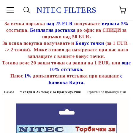
NITEC FILTERS
За всяка поръчка
над 25 EUR
получавате
веднага 5%
отстъпка.
Безплатна доставка
до офис на СПИДИ за
поръчки над 50 EUR.
За всяка покупка получавате и
Бонус точки
(за 1 EUR -
-> 2 точки). Може отново да пазарувате при нас като
заплащате с вашите бонус точки.
Тогава вече 20 ваши точки са равни на 1 EUR, или
още
10% отстъпка
.
Плюс
1%
допълнителна отстъпка при плащане
с
Банкова Карта.
Начало
Филтри и Аксесоари за Прахосмукачки
Торбички за прахосмукачки