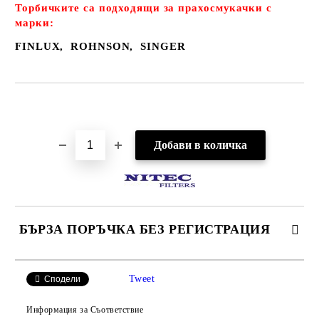
Торбичките са подходящи за прахосмукачки с
марки:
FINLUX
, ROHNSON,
SINGER
Добави в желани
БЪРЗА ПОРЪЧКА БЕЗ РЕГИСТРАЦИЯ
САМО ПОПЪЛНЕТЕ 2 ПОЛЕТА
Tweet
Сподели
Информация за Съответствие