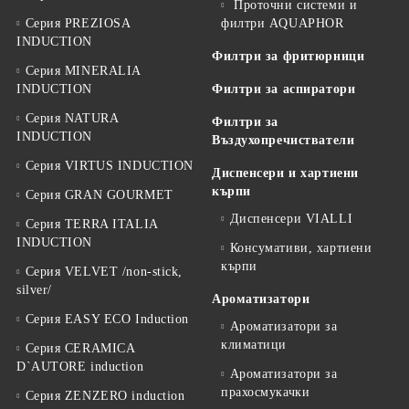
Проточни системи и
Серия PREZIOSA
филтри AQUAPHOR
INDUCTION
Филтри за фритюрници
Серия MINERALIA
INDUCTION
Филтри за аспиратори
Серия NATURA
Филтри за
INDUCTION
Въздухопречистватели
Серия VIRTUS INDUCTION
Диспенсери и хартиени
кърпи
Серия GRAN GOURMET
Диспенсери VIALLI
Серия TERRA ITALIA
INDUCTION
Консумативи, хартиени
кърпи
Серия VELVET /non-stick,
silver/
Ароматизатори
Серия EASY ECO Induction
Ароматизатори за
климатици
Серия CERAMICA
D`AUTORE induction
Ароматизатори за
прахосмукачки
Серия ZENZERO induction