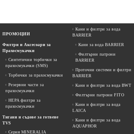
Кани и филтри за вода
ПРОМОЦИИ
BARRIER
Филтри и Аксесоари за
Кани за вода BARRIER
Прахосмукачки
Филтърни патрони
Синтетични торбички за
BARRIER
прахосмукачки (SMS)
Проточни системи и филтри
Торбички за прахосмукачки
BARRIER
Резервни части за
Кани и филтри за вода BWT
прахосмукачки
Филтърни патрони FITO
HEPA филтри за
Кани и филтри за вода
прахосмукачки
LAICA
Тигани и съдове за готвене
Кани и филтри за вода
TVS
AQUAPHOR
Серия MINERALIA