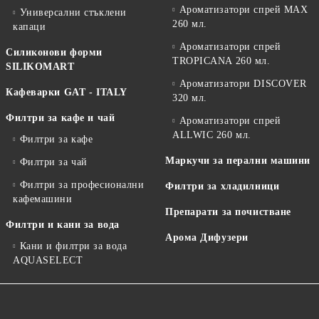
Ароматизатори спрей MAX
Универсални стъклени
260 мл.
капаци
Ароматизатори спрей
Силиконови форми
TROPICANA 260 мл.
SILIKOMART
Ароматизатори DISCOVER
Кафеварки GAT - ITALY
320 мл.
Филтри за кафе и чай
Ароматизатори спрей
ALLWIC 260 мл.
Филтри за кафе
Маркучи за перални машини
Филтри за чай
Филтри за професионални
Филтри за хладилници
кафемашини
Препарати за почистване
Филтри и кани за вода
Арома Дифузери
Кани и филтри за вода
AQUASELECT