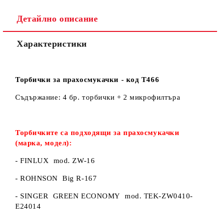
Детайлно описание
Ние ще се свържем с вас в рамките на работния ден.
Характеристики
Торбички за прахосмукачки - код Т466
Съдържание: 4 бр. торбички + 2 микрофилтъра
Торбичките са подходящи за прахосмукачки
(марка, модел):
- FINLUX mod. ZW-16
- ROHNSON Big R-167
- SINGER GREEN ECONOMY mod. TEK-ZW0410-
E24014