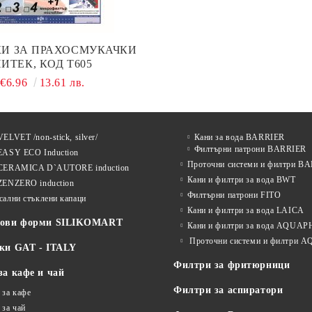
КИ ЗА ПРАХОСМУКАЧКИ
ИТЕК, КОД Т605
€6.96
13.61 лв.
ELVET /non-stick, silver/
Кани за вода BARRIER
Филтърни патрони BARRIER
EASY ECO Induction
Проточни системи и филтри B
CERAMICA D`AUTORE induction
Кани и филтри за вода BWT
ZENZERO induction
Филтърни патрони FITO
сални стъклени капаци
Кани и филтри за вода LAICA
нови форми SILIKOMART
Кани и филтри за вода AQUA
Проточни системи и филтри
ки GAT - ITALY
Филтри за фритюрници
за кафе и чай
Филтри за аспиратори
 за кафе
 за чай