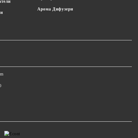
атели
Арома Дифузери
пи
om
0