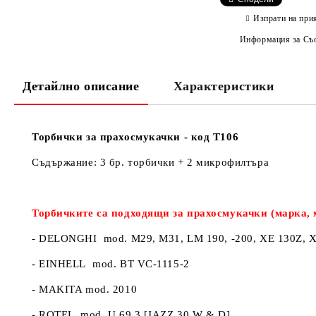
Изпрати на при
Информация за Съо
Детайлно описание
Характеристики
Торбички за прахосмукачки - код Т106
Съдържание: 3 бр. торбички + 2 микрофилтъра
Торбичките са подходящи за прахосмукачки (марка, 
- DELONGHI mod. M29, M31, LM 190, -200, ХЕ 130Z, 
- EINHELL mod. BT VC-1115-2
- MAKITA mod. 2010
- ROTEL mod. U 69.3 [JAZZ 30 W & D]