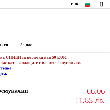
EUR
S
акти
За нас
 на СПИДИ за поръчки над 50 EUR.
 нас като заплащате с вашите бонус точки.
стъпка
.
рта.
€6.06
осмукачки
11.85 лв.