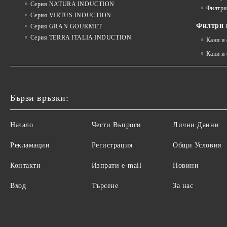
Серия NATURA INDUCTION
Филтри
Серия VIRTUS INDUCTION
Филтри и
Серия GRAN GOURMET
Серия TERRA ITALIA INDUCTION
Кани и
Кани и
Бързи връзки:
Начало
Чести Въпроси
Лични Данни
Рекламации
Регистрация
Общи Условия
Контакти
Изпрати e-mail
Новини
Вход
Търсене
За нас