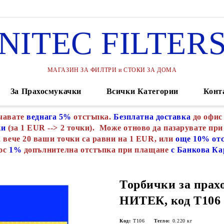
NITEC FILTER
МАГАЗИН ЗА ФИЛТРИ и СТОКИ ЗА ДОМА
За Прахосмукачки
Всички Категории
Конт
чавате
веднага 5%
отстъпка.
Безплатна доставка
до офис
ки
(за 1 EUR --> 2 точки). Може отново да пазарувате при
 вече 20 ваши точки са равни на 1 EUR, или
още 10% от
юс
1%
допълнителна отстъпка при плащане
с Банкова Ка
Торбички за прах
НИТЕК, код Т106
Код:
Т106
Тегло:
0.220
кг