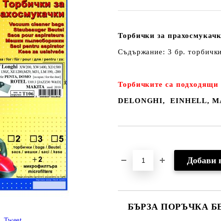
Торбички за прахосмукачк
Съдържание: 3 бр. торбичк
Торбичките са подходящи 
DELONGHI, EINHELL, M
Добави в желани
БЪРЗА ПОРЪЧКА Б
Tweet