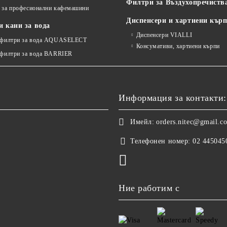
Филтри за Въздухопречиств
 за професионални кафемашини
Диспенсери и хартиени кър
 кани за вода
Диспенсери VIALLI
 филтри за вода AQUASELECT
Консумативи, хартиени кърпи
 филтри за вода BARRIER
Информация за контакти:
Имейл:
orders.nitec@gmail.c
Телефонен номер:
02 445045
Ние работим с