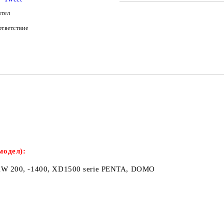
САМО ПОПЪЛНЕТЕ 2 ПОЛЕТА
ятел
тветствие
Ние ще се свържем с вас в рамки
модел):
XW 200, -1400, XD1500 serie PENTA, DOMO