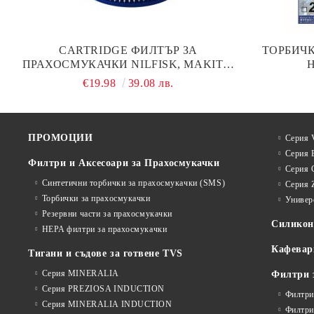
CARTRIDGE ФИЛТЪР ЗА
ТОРБИЧ
ПРАХОСМУКАЧКИ NILFISK, MAKITA,
Н
FESTOOL, PROTOOL, BOSCH КОД П93
€19.98
39.08 лв.
ПРОМОЦИИ
Серия V
Серия 
Филтри и Аксесоари за Прахосмукачки
Серия 
Синтетични торбички за прахосмукачки (SMS)
Серия 
Торбички за прахосмукачки
Универ
Резервни части за прахосмукачки
Силико
HEPA филтри за прахосмукачки
Кафевар
Тигани и съдове за готвене TVS
Серия MINERALIA
Филтри 
Серия PREZIOSA INDUCTION
Филтри
Серия MINERALIA INDUCTION
Филтри