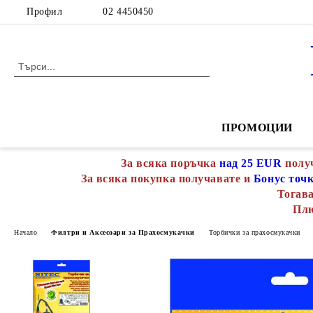
Профил
02 4450450
ПРОМОЦИИ
За всяка поръчка
над 25 EUR
полу
За всяка покупка получавате и
Бонус точ
Тогава
Пл
Начало
Филтри и Аксесоари за Прахосмукачки
Торбички за прахосмукачки