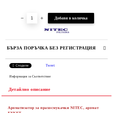
Добави в желани
БЪРЗА ПОРЪЧКА БЕЗ РЕГИСТРАЦИЯ
САМО ПОПЪЛНЕТЕ 2 ПОЛЕТА
Tweet
Сподели
Информация за Съответствие
Детайлно описание
Ние ще се свържем с вас в рамките на работния ден.
Ароматизатор за прахосмукачки NITEC, аромат