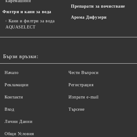
кафемашини
Препарати за почистване
Филтри и кани за вода
Арома Дифузери
Кани и филтри за вода
AQUASELECT
Бързи връзки:
Начало
Чести Въпроси
Рекламации
Регистрация
Контакти
Изпрати e-mail
Вход
Търсене
Лични Данни
Общи Условия