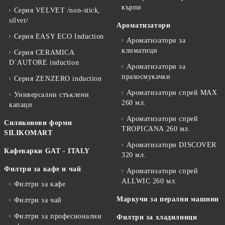
кърпи
Серия VELVET /non-stick,
silver/
Ароматизатори
Серия EASY ECO Induction
Ароматизатори за
климатици
Серия CERAMICA
D`AUTORE induction
Ароматизатори за
прахосмукачки
Серия ZENZERO induction
Ароматизатори спрей MAX
Универсални стъклени
260 мл.
капаци
Ароматизатори спрей
Силиконови форми
TROPICANA 260 мл.
SILIKOMART
Ароматизатори DISCOVER
Кафеварки GAT - ITALY
320 мл.
Филтри за кафе и чай
Ароматизатори спрей
ALLWIC 260 мл.
Филтри за кафе
Маркучи за перални машини
Филтри за чай
Филтри за професионални
Филтри за хладилници