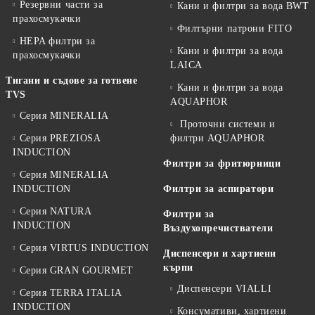
Резервни части за
Кани и филтри за вода BWT
прахосмукачки
Филтърни патрони FITO
HEPA филтри за
Кани и филтри за вода
прахосмукачки
LAICA
Тигани и съдове за готвене
Кани и филтри за вода
TVS
AQUAPHOR
Серия MINERALIA
Проточни системи и
Серия PREZIOSA
филтри AQUAPHOR
INDUCTION
Филтри за фритюрници
Серия MINERALIA
INDUCTION
Филтри за аспиратори
Серия NATURA
Филтри за
INDUCTION
Въздухопречистватели
Серия VIRTUS INDUCTION
Диспенсери и хартиени
кърпи
Серия GRAN GOURMET
Диспенсери VIALLI
Серия TERRA ITALIA
INDUCTION
Консумативи, хартиени