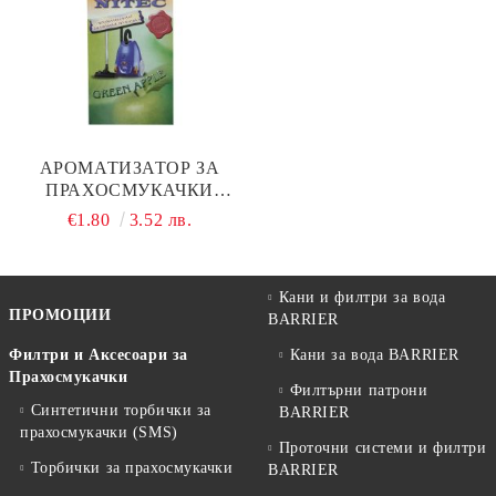
АРОМАТИЗАТОР ЗА
ПРАХОСМУКАЧКИ
NITEC, КОД М47
€1.80
3.52 лв.
Кани и филтри за вода
ПРОМОЦИИ
BARRIER
Филтри и Аксесоари за
Кани за вода BARRIER
Прахосмукачки
Филтърни патрони
Синтетични торбички за
BARRIER
прахосмукачки (SMS)
Проточни системи и филтри
Торбички за прахосмукачки
BARRIER