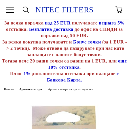
NITEC FILTERS
За всяка поръчка
над 25 EUR
получавате
веднага 5%
отстъпка.
Безплатна доставка
до офис на СПИДИ за
поръчки над 50 EUR.
За всяка покупка получавате и
Бонус точки
(за 1 EUR -
-> 2 точки). Може отново да пазарувате при нас като
заплащате с вашите бонус точки.
Тогава вече 20 ваши точки са равни на 1 EUR, или
още
10% отстъпка
.
Плюс
1%
допълнителна отстъпка при плащане
с
Банкова Карта.
Начало
Ароматизатори
Ароматизатори за прахосмукачки