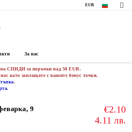
EUR
S
акти
За нас
 на СПИДИ за поръчки над 50 EUR.
 нас като заплащате с вашите бонус точки.
стъпка
.
рта.
€2.10
феварка, 9
4.11 лв.