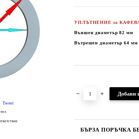
УПЛЪТНЕНИЕ за КАФЕВАР
Външен диаметър 82 мм
Вътрешен диаметър 64 мм
Добави в желани
Tweet
ятел
тветствие
БЪРЗА ПОРЪЧКА Б