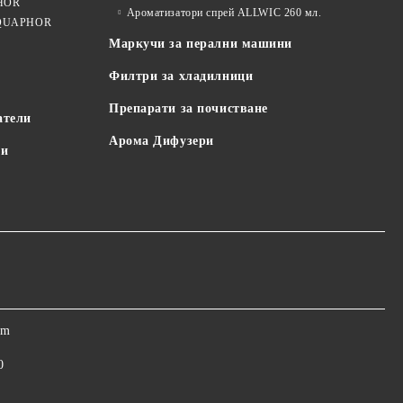
PHOR
Ароматизатори спрей ALLWIC 260 мл.
 AQUAPHOR
Маркучи за перални машини
Филтри за хладилници
Препарати за почистване
атели
Арома Дифузери
пи
om
0