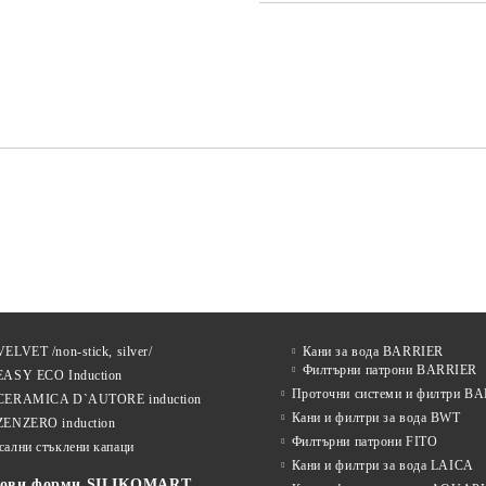
САМО ПОПЪЛНЕТЕ 2 ПОЛЕТА
Ние ще се свържем с вас в рамки
ELVET /non-stick, silver/
Кани за вода BARRIER
Филтърни патрони BARRIER
EASY ECO Induction
Проточни системи и филтри B
CERAMICA D`AUTORE induction
Кани и филтри за вода BWT
ZENZERO induction
Филтърни патрони FITO
сални стъклени капаци
Кани и филтри за вода LAICA
нови форми SILIKOMART