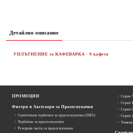
Детайлно описание
УПЛЪТНЕНИЕ за КАФЕВАРКА - 9 кафета
ПРОМОЦИИ
Серия V
Серия 
Филтри и Аксесоари за Прахосмукачки
Серия 
Синтетични торбички за прахосмукачки (SMS)
Серия 
Торбички за прахосмукачки
Универ
Резервни части за прахосмукачки
Силико