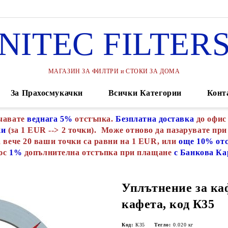
NITEC FILTER
МАГАЗИН ЗА ФИЛТРИ и СТОКИ ЗА ДОМА
За Прахосмукачки
Всички Категории
Конт
чавате
веднага 5%
отстъпка.
Безплатна доставка
до офис
ки
(за 1 EUR --> 2 точки). Може отново да пазарувате при
 вече 20 ваши точки са равни на 1 EUR, или
още 10% от
юс
1%
допълнителна отстъпка при плащане
с Банкова Ка
Уплътнение за ка
кафета, код К35
Код:
К35
Тегло:
0.020
кг