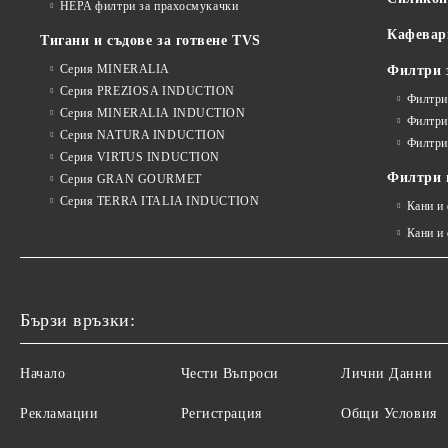
HEPA филтри за прахосмукачки
Кафевар
Тигани и съдове за готвене TVS
Серия MINERALIA
Филтри 
Серия PREZIOSA INDUCTION
Филтри
Серия MINERALIA INDUCTION
Филтри
Серия NATURA INDUCTION
Филтри
Серия VIRTUS INDUCTION
Филтри и
Серия GRAN GOURMET
Серия TERRA ITALIA INDUCTION
Кани и
Кани и
Бързи връзки:
Начало
Чести Въпроси
Лични Данни
Рекламации
Регистрация
Общи Условия