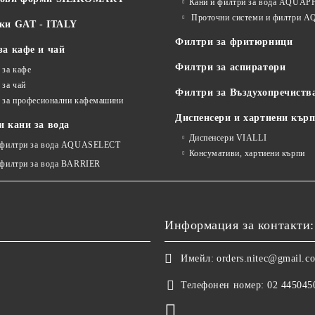
Кани и филтри за вода AQUA
Проточни системи и филтри
ки GAT - ITALY
Филтри за фритюрници
за кафе и чай
Филтри за аспиратори
 за кафе
 за чай
Филтри за Въздухопречиств
 за професионални кафемашини
Диспенсери и хартиени кър
 кани за вода
Диспенсери VIALLI
 филтри за вода AQUASELECT
Консумативи, хартиени кърпи
 филтри за вода BARRIER
Информация за контакти:
Имейл:
orders.nitec@gmail.c
Телефонен номер:
02 445045