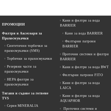
Кани и филтри за вода
ПРОМОЦИИ
BARRIER
Филтри и Аксесоари за
Кани за вода BARRIER
Прахосмукачки
Филтърни патрони
Синтетични торбички за
BARRIER
прахосмукачки (SMS)
Проточни системи и филтри
Торбички за прахосмукачки
BARRIER
Резервни части за
Кани и филтри за вода BWT
прахосмукачки
Филтърни патрони FITO
HEPA филтри за
Кани и филтри за вода
прахосмукачки
LAICA
Тигани и съдове за готвене
Кани и филтри за вода
TVS
AQUAPHOR
Серия MINERALIA
Проточни системи и