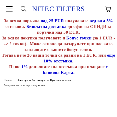
NITEC FILTERS
За всяка поръчка
над 25 EUR
получавате
веднага 5%
отстъпка.
Безплатна доставка
до офис на СПИДИ за
поръчки над 50 EUR.
За всяка покупка получавате и
Бонус точки
(за 1 EUR -
-> 2 точки). Може отново да пазарувате при нас като
заплащате с вашите бонус точки.
Тогава вече 20 ваши точки са равни на 1 EUR, или
още
10% отстъпка
.
Плюс
1%
допълнителна отстъпка при плащане
с
Банкова Карта.
Начало
Филтри и Аксесоари за Прахосмукачки
Резервни части за прахосмукачки