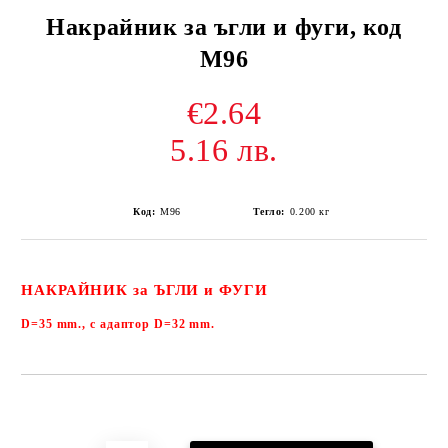
Накрайник за ъгли и фуги, код
М96
€2.64
5.16 лв.
Код:
М96
Тегло:
0.200
кг
НАКРАЙНИК за ЪГЛИ и ФУГИ
D=35 mm., с адаптор D=32 mm.
Добави в желани