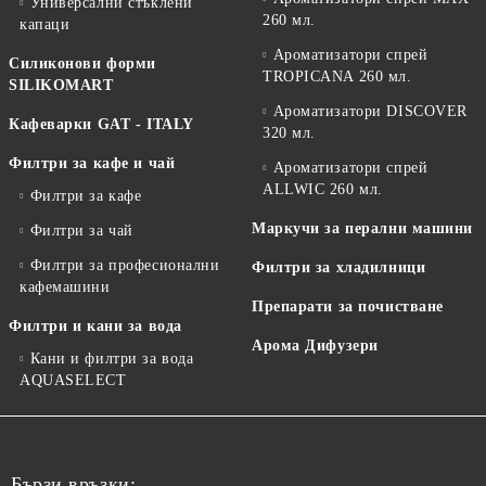
Универсални стъклени
260 мл.
капаци
Ароматизатори спрей
Силиконови форми
TROPICANA 260 мл.
SILIKOMART
Ароматизатори DISCOVER
Кафеварки GAT - ITALY
320 мл.
Филтри за кафе и чай
Ароматизатори спрей
ALLWIC 260 мл.
Филтри за кафе
Маркучи за перални машини
Филтри за чай
Филтри за професионални
Филтри за хладилници
кафемашини
Препарати за почистване
Филтри и кани за вода
Арома Дифузери
Кани и филтри за вода
AQUASELECT
Бързи връзки: