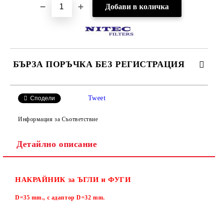
БЪРЗА ПОРЪЧКА БЕЗ РЕГИСТРАЦИЯ
САМО ПОПЪЛНЕТЕ 2 ПОЛЕТА
Tweet
Сподели
Информация за Съответствие
Детайлно описание
Ние ще се свържем с вас в рамките на работния ден.
НАКРАЙНИК за ЪГЛИ и ФУГИ
D=35 mm., с адаптор D=32 mm.