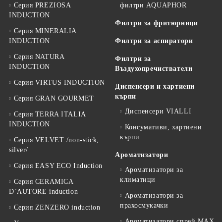
Серия PREZIOSA
филтри AQUAPHOR
INDUCTION
Филтри за фритюрници
Серия MINERALIA
INDUCTION
Филтри за аспиратори
Серия NATURA
Филтри за
INDUCTION
Въздухопречистватели
Серия VIRTUS INDUCTION
Диспенсери и хартиени
кърпи
Серия GRAN GOURMET
Диспенсери VIALLI
Серия TERRA ITALIA
INDUCTION
Консумативи, хартиени
кърпи
Серия VELVET /non-stick,
silver/
Ароматизатори
Серия EASY ECO Induction
Ароматизатори за
климатици
Серия CERAMICA
D`AUTORE induction
Ароматизатори за
прахосмукачки
Серия ZENZERO induction
Ароматизатори спрей MAX