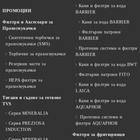
Кани и филтри за вода
ПРОМОЦИИ
BARRIER
Филтри и Аксесоари за
Кани за вода BARRIER
Прахосмукачки
Филтърни патрони
Синтетични торбички за
BARRIER
прахосмукачки (SMS)
Проточни системи и филтри
Торбички за прахосмукачки
BARRIER
Резервни части за
Кани и филтри за вода BWT
прахосмукачки
Филтърни патрони FITO
HEPA филтри за
Кани и филтри за вода
прахосмукачки
LAICA
Тигани и съдове за готвене
Кани и филтри за вода
TVS
AQUAPHOR
Серия MINERALIA
Проточни системи и
Серия PREZIOSA
филтри AQUAPHOR
INDUCTION
Филтри за фритюрници
Серия MINERALIA