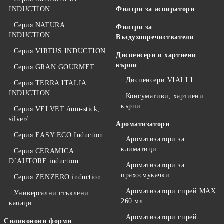
INDUCTION
Филтри за аспиратори
Серия NATURA
Филтри за
INDUCTION
Въздухопречистватели
Серия VIRTUS INDUCTION
Диспенсери и хартиени
кърпи
Серия GRAN GOURMET
Диспенсери VIALLI
Серия TERRA ITALIA
INDUCTION
Консумативи, хартиени
кърпи
Серия VELVET /non-stick,
silver/
Ароматизатори
Серия EASY ECO Induction
Ароматизатори за
климатици
Серия CERAMICA
D`AUTORE induction
Ароматизатори за
прахосмукачки
Серия ZENZERO induction
Ароматизатори спрей MAX
Универсални стъклени
260 мл.
капаци
Ароматизатори спрей
Силиконови форми