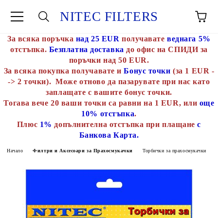
NITEC FILTERS
За всяка поръчка
над 25 EUR
получавате
веднага 5%
отстъпка.
Безплатна доставка
до офис на СПИДИ за
поръчки над 50 EUR.
За всяка покупка получавате и
Бонус точки
(за 1 EUR -
-> 2 точки). Може отново да пазарувате при нас като
заплащате с вашите бонус точки.
Тогава вече 20 ваши точки са равни на 1 EUR, или
още
10% отстъпка
.
Плюс
1%
допълнителна отстъпка при плащане
с
Банкова Карта.
Начало
Филтри и Аксесоари за Прахосмукачки
Торбички за прахосмукачки