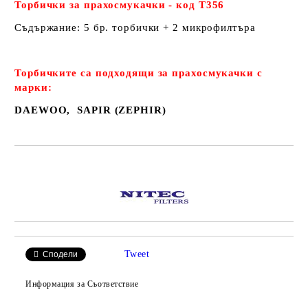
Торбички за прахосмукачки - код Т356
Съдържание: 5 бр. торбички + 2 микрофилтъра
Торбичките са подходящи за прахосмукачки с
марки:
DAEWOO, SAPIR (ZEPHIR)
Добави в желани
Tweet
Сподели
Информация за Съответствие