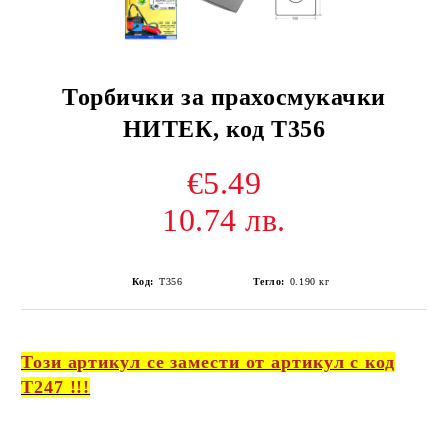
Торбички за прахосмукачки
НИТЕК, код Т356
€5.49
10.74 лв.
Код:
Т356
Тегло:
0.190
кг
Този артикул се замести от артикул с код
Т247 !!!